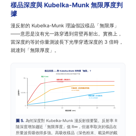
樣品深度與 Kubelka-Munk 無限厚度判
據
漫反射的 Kubelka-Munk 理論假設樣品「無限厚」
——意思是沒有光一路穿透到背壁再射出。實務上，
當深度約等於你量測波長下光學穿透深度的 3 倍時，
就達到「無限厚度」。
樣品深度——對 Kubelka-Munk 何時算「無限」？
深度超過吸收長度後反射率趨於平緩
最少 5 mm
R∞
強吸收體（深色粉末）
~3 mm 時無限
中吸收體（典型製藥原料藥）
~5–8 mm 時無限
反射率 R
~0.5 R∞
弱吸收體（白色粉末）
~15–25 mm 時無限
0
0
5
10
15
20
25
樣品深度（mm）
圖 5.
為何深度對 Kubelka-Munk 漫反射很要緊。反射率 R
隨深度增加趨近「無限厚度」值 R∞，但速率取決於樣品在
所量波長吸收得多強。高吸收樣品（深色粉末、載染料的載