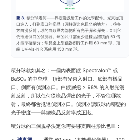
圓柱形比色皿
圖 3.
積分球幾何——界定漫反射工作的光學配件。光束從頂
口進入，打到底口的樣品（圓柱形比色皿坐的地方），往各
方向漫反射，球的白鍍層內部把所有光子彈來彈去，直到它
們抵達側口的偵測器。球的尺寸需至少是樣品體積的 50 倍
才能準確積分；常見桌上型儀器例行工作用 60 mm 球、頂
級 UV-Vis-NIR 系統用 150 mm 球。
積分球就如其名：一個內表面鍍 Spectralon™ 或
BaSO₄ 的中空球，頂部有光束入射口、底部有樣品
口、側面有偵測器口。白鍍層把 > 98% 的入射光漫
射反射，所以任何從樣品彈出的光子，不管往哪散
射，最終都會抵達偵測器口。偵測器讀取球內穩態的
光子密度——與總樣品反射率成正比。
積分球的三個規格決定你需要哪支圓柱形比色皿：
球直徑
——通常 60 mm（多數現代儀器）、100