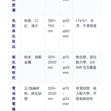
塗
層
色
粉底、口
380–
φ30
L*a*b*、光
彩
紅、漆片
700
–
澤、不透明度
與
nm
φ60
化
mm
妝
品
催
粉末、負載
200–
φ15
氧化態、原位
化
金屬
2500
–
動力學、UV-
劑
nm
φ30
NIR 交叉覆蓋
研
mm
究
電
正/負極材
300–
φ15
荷電狀態、嵌
池
料、鋰化狀
2500
–
入動力學、手
與
態
nm
φ32
套箱相容性
電
mm
極