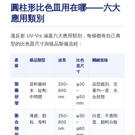
圓柱形比色皿用在哪——六大
應用類別
漫反射 UV-Vis 涵蓋六大應用類別，每個都有自己典
型的比色皿尺寸與樣品製備流程：
產
樣品類型
波長
比色
關鍵規格
業
皿尺
寸
製
原料藥粉
200–
φ30
晶型鑑別、含
藥
末、錠劑、
800
–
量均一度、水
研
中間體
nm
φ50
合狀態
發
mm
聚
薄膜、顆
250–
φ30
白度、不透明
合
粒、母料
800
–
度、顏料分散
物
nm
φ60
與
mm