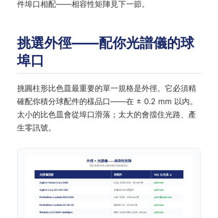
件埠口相配——相容性矩陣見下一節。
挑選外徑——配你光譜儀的球
埠口
挑圓柱形比色皿最重要的單一規格是外徑。它必須精
確配你積分球配件的樣品口——在 ± 0.2 mm 以內。
太小的比色皿會從埠口滑落；太大的會擋住光路、產
生零訊號。
外徑 × 光譜儀——相容性矩陣
把比色皿外徑 ⌀ 配你積分球的樣品口
光譜儀型號
球配件
MQ 比色皿 ⌀
Agilent / Varian Cary 5000
Cary 1500-001 · 60 mm 球
φ60 mm
Agilent Cary 60 / 100 / 300
外接 60 mm 球套件
φ60 mm
PerkinElmer Lambda 950 / 1050
L2D-7600 · 150 mm 球
φ60 或 φ64 mm
PerkinElmer Lambda 25 / 35 / 45
B0086712 · 60 mm 球
φ60 mm
Shimadzu UV-3600 / SolidSpec
MPC-3100 / ISR-3100 · 60 mm
φ60 mm