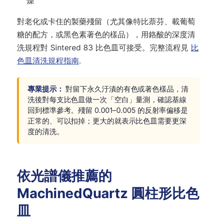
燥
對老化或卡住的製藥殘留（尤其像特比萘芬、載葡萄
糖的配方，或黑色素著色的樣品），用鉻酸的深度清
洗規程對 Sintered 83 比色皿可接受。完整流程見
比
色皿清洗規程指南
.
專業提示：
對留下永久汙漬的有色或著色樣品，清
洗後對每支比色皿做一次「空白」量測，確認基線
回到標準參考。殘留 0.001–0.005 的反射率偏移是
正常的、可以扣掉；更大的就表示比色皿需要更深
度的清洗。
依光譜儀推薦的
MachinedQuartz 圓柱形比色
皿