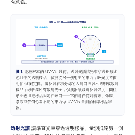
有意義。
透射 vs 漫反射——兩種不同的光學幾何
透射（透明樣品）
漫反射（粉末、固體）
燈
積分球
偵測器
透明樣品
燈
偵
光束穿過樣品
朗伯-比爾：A = ε·c·l
圓柱形比色皿
矩形比色皿 · 10 mm 光程
不透明粉末/固體
看得透的液體用透射 · 其餘一切（粉末、膏、薄膜、漿液、不透明固體）用漫反射
圖 1.
兩種根本的 UV-Vis 幾何。透射光譜讓光束穿過矩形比
色皿中的透明樣品、偵測從另一側射出的東西；吸光度遵循
朗伯-比爾定律。漫反射在積分球的入射口照射不透明或散射
樣品；球收集所有散射光子，偵測器讀取總反射強度。圓柱
形比色皿把樣品固定在球口——它們是任何對粉末、薄膜、
漿液或任何你看不透的東西做 UV-Vis 量測的標準樣品容
器。
透射光譜
讓準直光束穿過透明樣品、量測抵達另一側