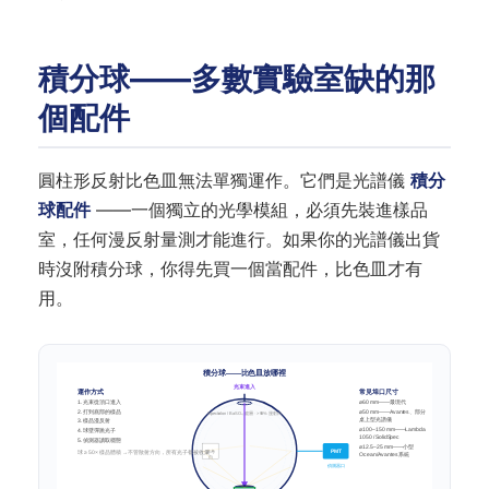
積分球——多數實驗室缺的那
個配件
圓柱形反射比色皿無法單獨運作。它們是光譜儀
積分
球配件
——一個獨立的光學模組，必須先裝進樣品
室，任何漫反射量測才能進行。如果你的光譜儀出貨
時沒附積分球，你得先買一個當配件，比色皿才有
用。
積分球——比色皿放哪裡
光束進入
運作方式
常見埠口尺寸
1. 光束從頂口進入
⌀60 mm——最現代
2. 打到底部的樣品
⌀50 mm——Avantes、部分
Spectralon / BaSO₄ 鍍層 · > 98% 漫射白
桌上型光譜儀
3. 樣品漫反射
⌀100–150 mm——Lambda
4. 球壁彈跳光子
1050 / SolidSpec
5. 偵測器讀取穩態
⌀12.5–25 mm——小型
球 ≥ 50× 樣品體積 → 不管散射方向，所有光子都被收集
參考
PMT
Ocean/Avantes 系統
白
偵測器口