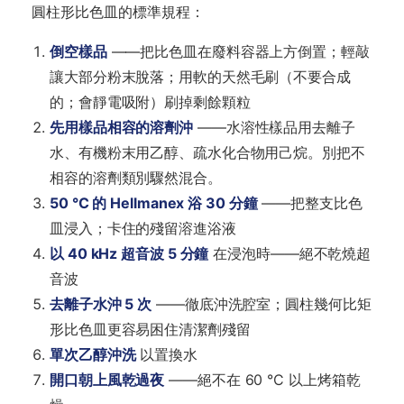
圓柱形比色皿的標準規程：
倒空樣品
——把比色皿在廢料容器上方倒置；輕敲
讓大部分粉末脫落；用軟的天然毛刷（不要合成
的；會靜電吸附）刷掉剩餘顆粒
先用樣品相容的溶劑沖
——水溶性樣品用去離子
水、有機粉末用乙醇、疏水化合物用己烷。別把不
相容的溶劑類別驟然混合。
50 °C 的 Hellmanex 浴 30 分鐘
——把整支比色
皿浸入；卡住的殘留溶進浴液
以 40 kHz 超音波 5 分鐘
在浸泡時——絕不乾燒超
音波
去離子水沖 5 次
——徹底沖洗腔室；圓柱幾何比矩
形比色皿更容易困住清潔劑殘留
單次乙醇沖洗
以置換水
開口朝上風乾過夜
——絕不在 60 °C 以上烤箱乾