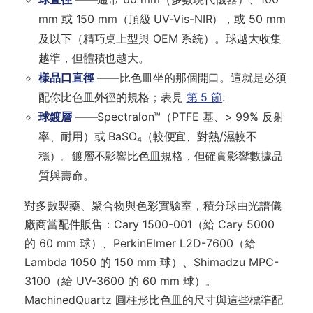
mm 或 150 mm（頂級 UV-Vis-NIR），或 50 mm
及以下（精巧桌上型與 OEM 系統）。球越大收集
越準，但體積也越大。
樣品口直徑
——比色皿坐的那個開口。這就是必須
配你比色皿外徑的規格；表見
第 5 節
.
球鍍層
——Spectralon™（PTFE 基、> 99% 反射
率、耐用）或 BaSO₄（較便宜、對熱/濕較不
穩）。鍍層不影響比色皿規格，但確實影響數據品
質與壽命。
對多數製藥、聚合物與色彩實驗室，積分球由光譜儀
廠商當配件販售：Cary 1500-001（給 Cary 5000
的 60 mm 球）、PerkinElmer L2D-7600（給
Lambda 1050 的 150 mm 球）、Shimadzu MPC-
3100（給 UV-3600 的 60 mm 球）。
MachinedQuartz 圓柱形比色皿的尺寸與這些標準配