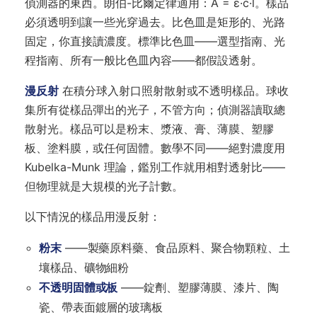
偵測器的東西。朗伯-比爾定律適用：A = ε·c·l。樣品
必須透明到讓一些光穿過去。比色皿是矩形的、光路
固定，你直接讀濃度。標準比色皿——選型指南、光
程指南、所有一般比色皿內容——都假設透射。
漫反射
在積分球入射口照射散射或不透明樣品。球收
集所有從樣品彈出的光子，不管方向；偵測器讀取總
散射光。樣品可以是粉末、漿液、膏、薄膜、塑膠
板、塗料膜，或任何固體。數學不同——絕對濃度用
Kubelka-Munk 理論，鑑別工作就用相對透射比——
但物理就是大規模的光子計數。
以下情況的樣品用漫反射：
粉末
——製藥原料藥、食品原料、聚合物顆粒、土
壤樣品、礦物細粉
不透明固體或板
——錠劑、塑膠薄膜、漆片、陶
瓷、帶表面鍍層的玻璃板