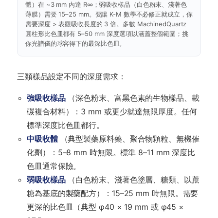
體）在 ~3 mm 內達 R∞；弱吸收樣品（白色粉末、淺著色
薄膜）需要 15–25 mm。要讓 K-M 數學不必修正就成立，你
需要深度 > 表觀吸收長度的 3 倍。多數 MachinedQuartz
圓柱形比色皿都有 5–50 mm 深度選項以涵蓋整個範圍；挑
你光譜儀的球容得下的最深比色皿。
三類樣品設定不同的深度需求：
強吸收樣品
（深色粉末、富黑色素的生物樣品、載
碳複合材料）：3 mm 或更少就達無限厚度。任何
標準深度比色皿都行。
中吸收體
（典型製藥原料藥、聚合物顆粒、無機催
化劑）：5–8 mm 時無限。標準 8–11 mm 深度比
色皿通常保險。
弱吸收樣品
（白色粉末、淺著色塗層、糖類、以蔗
糖為基底的製藥配方）：15–25 mm 時無限。需要
更深的比色皿（典型 φ40 × 19 mm 或 φ45 ×