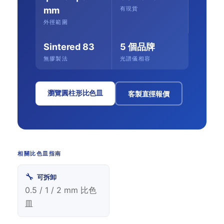
mm
有現貨
外徑範圍
Sintered 83
5 個品牌
無膠製法
光譜儀相容
瀏覽圓柱形比色皿
客製直徑報價
相關比色皿指南
🔧
可拆卸
0.5 / 1 / 2 mm 比色
皿