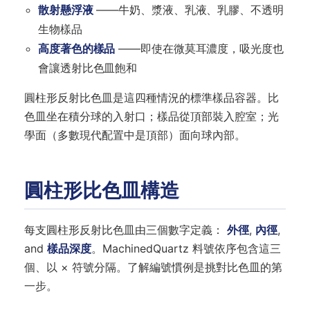
散射懸浮液
——牛奶、漿液、乳液、乳膠、不透明
生物樣品
高度著色的樣品
——即使在微莫耳濃度，吸光度也
會讓透射比色皿飽和
圓柱形反射比色皿是這四種情況的標準樣品容器。比
色皿坐在積分球的入射口；樣品從頂部裝入腔室；光
學面（多數現代配置中是頂部）面向球內部。
圓柱形比色皿構造
每支圓柱形反射比色皿由三個數字定義：
外徑
,
內徑
,
and
樣品深度
。MachinedQuartz 料號依序包含這三
個、以 × 符號分隔。了解編號慣例是挑對比色皿的第
一步。