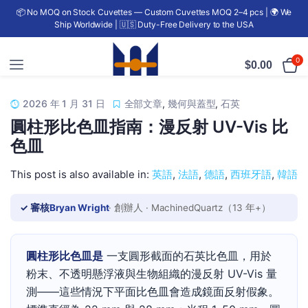
📦 No MOQ on Stock Cuvettes — Custom Cuvettes MOQ 2–4 pcs | 🌍 We
Ship Worldwide | 🇺🇸 Duty-Free Delivery to the USA
0
$
0.00
2026 年 1 月 31 日
全部文章
,
幾何與蓋型
,
石英
圓柱形比色皿指南：漫反射 UV-Vis 比
色皿
This post is also available in:
英語
法語
德語
西班牙語
韓語
✓ 審核
Bryan Wright
· 創辦人 · MachinedQuartz（13 年+）
圓柱形比色皿是
一支圓形截面的石英比色皿，用於
粉末、不透明懸浮液與生物組織的漫反射 UV-Vis 量
測——這些情況下平面比色皿會造成鏡面反射假象。