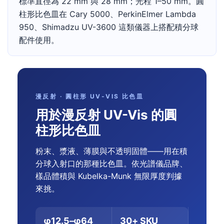
標準直徑為 22 mm 與 28 mm；光程 1–50 mm。圓
柱形比色皿在 Cary 5000、PerkinElmer Lambda
950、Shimadzu UV-3600 這類儀器上搭配積分球
配件使用。
漫反射 · 圓柱形 UV-VIS 比色皿
用於漫反射 UV-Vis 的圓
柱形比色皿
粉末、漿液、薄膜與不透明固體——用在積
分球入射口的那種比色皿。依光譜儀品牌、
樣品體積與 Kubelka-Munk 無限厚度判據
來挑。
φ12.5–φ64
30+ SKU