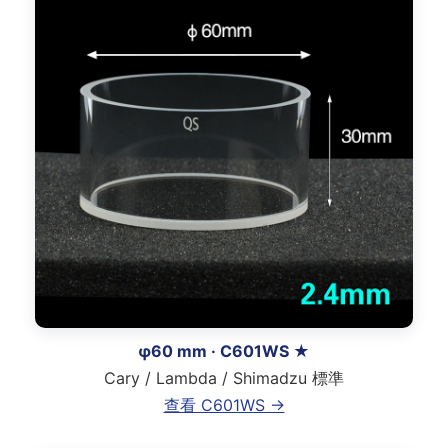
φ60 mm · C601WS ★
Cary / Lambda / Shimadzu 標準
查看 C601WS →