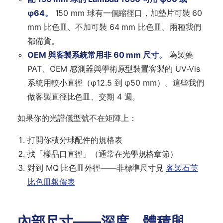
φ64。
150 mm 球有一個縮徑口，加墊片可裝 60
mm 比色皿、不加可裝 64 mm 比色皿。兩種我們
都備貨。
OEM 與客製系統常用非 60 mm 尺寸。
為製藥
PAT、OEM 感測器與學術原型裝置客製的 UV-Vis
系統用較小直徑（φ12.5 到 φ50 mm）。這些我們
做客製直徑比色皿、交期 4 週。
如果你的光譜儀型號不在矩陣上：
打開你積分球配件的規格表
找「樣品口直徑」（通常在光學規格章節）
對到 MQ 比色皿外徑——非標準尺寸見
客製石英
比色皿報價表
內部尺寸——深度、體積與