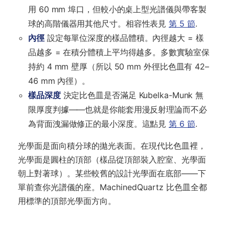
用 60 mm 埠口，但較小的桌上型光譜儀與帶客製
球的高階儀器用其他尺寸。相容性表見
第 5 節
.
內徑
設定每單位深度的樣品體積。內徑越大 = 樣
品越多 = 在積分體積上平均得越多。多數實驗室保
持約 4 mm 壁厚（所以 50 mm 外徑比色皿有 42–
46 mm 內徑）。
樣品深度
決定比色皿是否滿足 Kubelka-Munk 無
限厚度判據——也就是你能套用漫反射理論而不必
為背面洩漏做修正的最小深度。這點見
第 6 節
.
光學面是面向積分球的拋光表面。在現代比色皿裡，
光學面是圓柱的頂部（樣品從頂部裝入腔室、光學面
朝上對著球）。某些較舊的設計光學面在底部——下
單前查你光譜儀的座。MachinedQuartz 比色皿全都
用標準的頂部光學面方向。