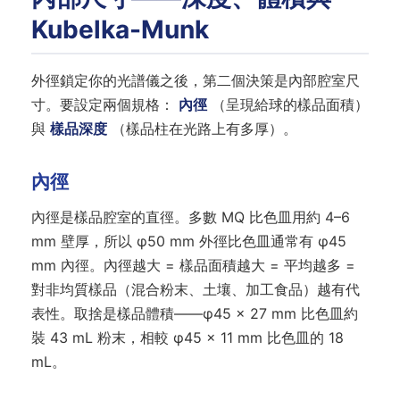
Kubelka-Munk
外徑鎖定你的光譜儀之後，第二個決策是內部腔室尺
寸。要設定兩個規格：
內徑
（呈現給球的樣品面積）
與
樣品深度
（樣品柱在光路上有多厚）。
內徑
內徑是樣品腔室的直徑。多數 MQ 比色皿用約 4–6
mm 壁厚，所以 φ50 mm 外徑比色皿通常有 φ45
mm 內徑。內徑越大 = 樣品面積越大 = 平均越多 =
對非均質樣品（混合粉末、土壤、加工食品）越有代
表性。取捨是樣品體積——φ45 × 27 mm 比色皿約
裝 43 mL 粉末，相較 φ45 × 11 mm 比色皿的 18
mL。