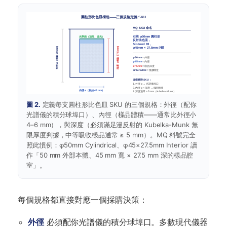
圓柱形比色皿構造——三個規格定義 SKU
MQ SKU 命名
石英 φ50mm 圓柱形
光學面（頂部、拋光）
反射比色皿，
Sintered 83，
外徑 ⌀（例如 50 mm）
深度（例如 27.5 mm）
φ45mm × 27.5mm 內部
φ50mm
= 外徑
φ45mm
= 內徑
27.5mm
= 樣品深度
Sintered 83
= 無膠構造
這樣挑對 SKU：
1. 外徑 ⌀ → 光譜儀埠口
2. 內徑 ⌀ × 深度 → 樣品體積
內徑 ⌀（例如 45 mm）
3. 深度通常 ≥ 5 mm（Kubelka-Munk）
實心底部 · 密封樣品 · 在透射測試中當散射界面
圖 2.
定義每支圓柱形比色皿 SKU 的三個規格：外徑（配你
光譜儀的積分球埠口）、內徑（樣品體積——通常比外徑小
4–6 mm），與深度（必須滿足漫反射的 Kubelka-Munk 無
限厚度判據，中等吸收樣品通常 ≥ 5 mm）。MQ 料號完全
照此慣例：φ50mm Cylindrical、φ45×27.5mm Interior 讀
作「50 mm 外部本體、45 mm 寬 × 27.5 mm 深的樣品腔
室」。
每個規格都直接對應一個採購決策：
外徑
必須配你光譜儀的積分球埠口。多數現代儀器