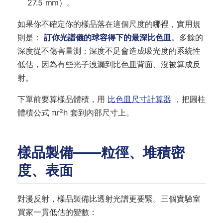
27.5 mm）。
如果你不確定你的樣品落在這個尺度的哪裡，實用規
則是：
訂你光譜儀的球容得下的最深比色皿
。多餘的
深度從不傷害量測；深度不足會造成吸光度的系統性
低估，因為有些光子洩漏到比色皿背面、沒被算成反
射。
下單前要算樣品體積，用
比色皿尺寸計算器
，把圓柱
體積公式 πr²h 套到內部尺寸上。
樣品製備——粒徑、堆積密
度、表面
對漫反射，樣品製備比透射光譜更要緊。三個實驗室
買家一貫低估的變數：