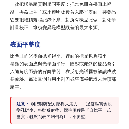
一律把樣品壓實到相同密度：把比色皿在檯面上輕
敲，再蓋上蓋子或用透明板覆蓋以壓平表面。製藥品
管要把堆積規程記錄下來、對所有樣品照做。對化學
計量校正，堆積變異是模型誤差的最大來源。
表面平整度
比色皿的光學面拋光得平。裡面的樣品也應該平——
暴露的表面應與光學面平行。隆起或傾斜的樣品會引
入隨角度而變的背向散射，在反射光譜裡被解讀成波
長偏移。每次量測前用小刮刀或平底板把粉末柱頂部
壓平。
注意：
別把製藥配方壓得太用力——過度壓實會改
變孔隙率、移動反射帶。標準規程是「自找平」式
壓實：輕敲到表面均勻為止，不要壓。