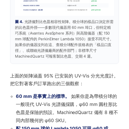
JASCO V-670 / V-770
PIV-756 · 60 mm 球
φ60 mm
Hitachi U-4100 / U-3900
內建 60 mm 球
φ60 mm
Avantes AvaSphere · 桌上型
AvaSphere-50 / AvaSphere-30
φ50 / φ30 mm
圖 4.
光譜儀對比色皿相容性矩陣。積分球的樣品口決定所需
的比色皿外徑——多數現代儀器用 60 mm 埠口，但特定精
巧系統（Avantes AvaSphere 系列）與高階儀器（配 150
mm 球配件的 PerkinElmer Lambda 1050）接受不同尺寸。
如果你的儀器沒列在這、查積分球配件規格表的「樣品口直
徑」、或聯絡光譜儀廠商的配件部門；非標準尺寸
MachinedQuartz 可報客製比色皿、交期 4 週。
上面的矩陣涵蓋 95% 已安裝的 UV-Vis 分光光度計。
把它對著客戶訂單跑出的三個觀察：
60 mm 是事實上的標準。
如果你是為帶積分球的
一般現代 UV-Vis 光譜儀採購，φ60 mm 圓柱形比
色皿是保險的預設。MachinedQuartz 備有 8 種不
同內部幾何的 φ60 SKU。
配 150 mm 球的 Lambda 1050 可用 φ60 或