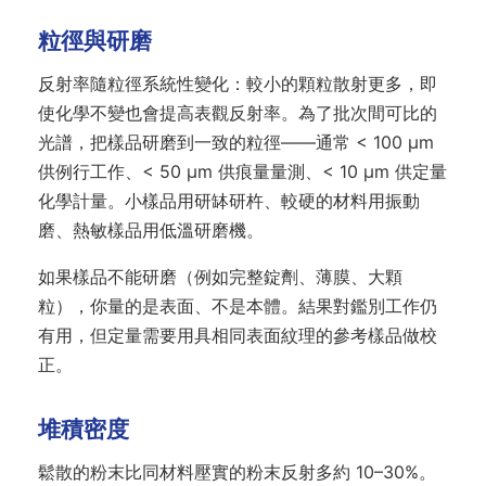
粒徑與研磨
反射率隨粒徑系統性變化：較小的顆粒散射更多，即
使化學不變也會提高表觀反射率。為了批次間可比的
光譜，把樣品研磨到一致的粒徑——通常 < 100 µm
供例行工作、< 50 µm 供痕量量測、< 10 µm 供定量
化學計量。小樣品用研缽研杵、較硬的材料用振動
磨、熱敏樣品用低溫研磨機。
如果樣品不能研磨（例如完整錠劑、薄膜、大顆
粒），你量的是表面、不是本體。結果對鑑別工作仍
有用，但定量需要用具相同表面紋理的參考樣品做校
正。
堆積密度
鬆散的粉末比同材料壓實的粉末反射多約 10–30%。