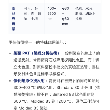
食
可可、起
400–
φ30
色彩、水分、
品
司、肉、穀
2500
–
脂肪、總反射
與
物、土壤
nm
φ60
指標
農
mm
業
兩個值得提一下的特殊應用筆記：
製藥 PAT（製程分析技術）
：錠劑製造的線上 / 線
邊漫反射。常用藍寶石或專用探頭比色皿、而非獨
立比色皿。對原料藥粉末批次的實驗室品管，圓柱
形反射比色皿是標準取樣格式。
催化劑原位漫反射
：需要能在被照射的同時加熱到
300–400 °C 的比色皿。Standard 80 比色皿（帶
黏著劑接縫）撐不住；Sintered 83 比色皿耐到
600 °C、Molded 83 到 1200 °C。原位工作請指
定 Molded 83 製法。