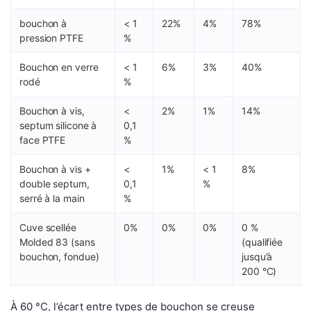
bouchon à
< 1
22%
4%
78%
pression PTFE
%
Bouchon en verre
< 1
6%
3%
40%
rodé
%
Bouchon à vis,
<
2%
1%
14%
septum silicone à
0,1
face PTFE
%
Bouchon à vis +
<
1%
< 1
8%
double septum,
0,1
%
serré à la main
%
Cuve scellée
0%
0%
0%
0 %
Molded 83 (sans
(qualifiée
bouchon, fondue)
jusqu’à
200 °C)
À 60 °C, l’écart entre types de bouchon se creuse