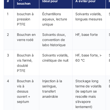
#
Idéal pour
À éviter pour
bouchon
1
bouchon à
Échantillons
Solvants volatils,
pression
aqueux, lecture
longues mesures
PTFE
unique
2
Bouchon en
Solvants doux,
HF, base forte
verre rodé
convention de
labo historique
3
Bouchon à
Solvants volatils,
HF, base forte, >
vis fermé,
cinétique de nuit
60 °C
doublé
PTFE
4
Bouchon à
Injection à la
Stockage long
vis à
seringue,
terme de volatils
dessus
transfert
(le septum se
ouvert +
anaérobie
rescelle mais
septum
s’évapore
lentement)