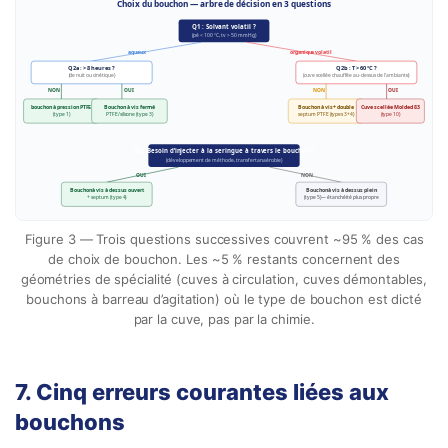
Choix du bouchon — arbre de décision en 3 questions
Q1 : Solvant volatil ?
(pé < 100 °C, tv > 50 mmHg)
aqueux
organique volatil
Q2a : > 8 heures ?
Q2b : T > 60 °C ?
(de nuit ou cinétique)
(cuve scellée chauffée au-dessus de l’ambiante)
NON
OUI
NON
OUI
bouchon à pression PTFE
Bouchon à vis fermé
Bouchon à vis + double
Cuve scellée Molded 83
(type 1)
PTFE/silicone (type 3)
septum PTFE (types 3+4)
(type 10)
Q3 : Besoin d’injecter à la seringue à travers le bouchon ?
(développement de méthode, transfert anaérobie)
OUI
NON
Bouchon à vis à dessus ouvert
Bouchon à vis à dessus plein
+ septum (type 4)
(type 5) — étanchéité plus propre
Figure 3 — Trois questions successives couvrent ~95 % des cas
de choix de bouchon. Les ~5 % restants concernent des
géométries de spécialité (cuves à circulation, cuves démontables,
bouchons à barreau d’agitation) où le type de bouchon est dicté
par la cuve, pas par la chimie.
7. Cinq erreurs courantes liées aux
bouchons