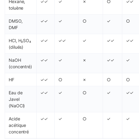
Hexane,
✓✓
✓
✗
○
✓✓
toluène
DMSO,
✓✓
✓
○
✓
○
DMF
HCl, H₂SO₄
✓✓
✓✓
✓
✓✓
✓✓
(dilués)
NaOH
✓✓
✓
✗
✓✓
✓
(concentré)
HF
✓✓
○
✗
○
○
Eau de
✓✓
✓
○
✓
✓✓
Javel
(NaOCl)
Acide
✓✓
✓
○
✓
✓
acétique
concentré