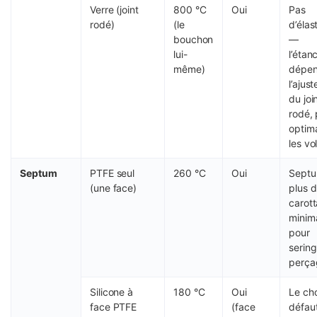
Verre (joint
800 °C
Oui
Pas
rodé)
(le
d’éla
bouchon
—
lui-
l’étan
même)
dépen
l’ajus
du joi
rodé,
optim
les vol
Septum
PTFE seul
260 °C
Oui
Septu
(une face)
plus d
carot
minima
pour
serin
perça
Silicone à
180 °C
Oui
Le cho
face PTFE
(face
défau