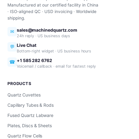
Manufactured at our certified facility in China
· ISO-aligned QC · USD invoicing · Worldwide
shipping.
sales@machinedquartz.com
✉
24h reply · US business days
Live Chat
💬
Bottom-right widget · US business hours
+1 585 282 6762
☎
Voicemail / callback · email for fastest reply
PRODUCTS
Quartz Cuvettes
Capillary Tubes & Rods
Fused Quartz Labware
Plates, Discs & Sheets
Quartz Flow Cells