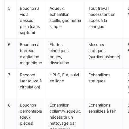
5
Bouchon à
Aqueux,
Tout travail
vis à
échantillon
nécessitant un
dessus
scellé, géométrie
accès à la
plein (sans
simple
seringue
septum)
6
Bouchon à
Études
Mesures
barreau
cinétiques,
statiques
d’agitation
boues,
(surdimensionné)
magnétique
dissolution
7
Raccord
HPLC, FIA, suivi
Échantillons
luer (cuve à
en ligne
statiques
circulation)
8
Bouchon
Échantillon
Échantillons
démontable
collant/visqueux,
sensibles à l’air
(deux
nécessite un
pièces)
nettoyage par