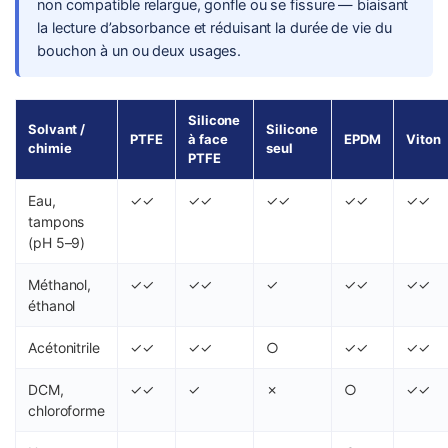
non compatible relargue, gonfle ou se fissure — biaisant
la lecture d’absorbance et réduisant la durée de vie du
bouchon à un ou deux usages.
Silicone
Solvant /
Silicone
PTFE
à face
EPDM
Viton
chimie
seul
PTFE
Eau,
✓✓
✓✓
✓✓
✓✓
✓✓
tampons
(pH 5–9)
Méthanol,
✓✓
✓✓
✓
✓✓
✓✓
éthanol
Acétonitrile
✓✓
✓✓
○
✓✓
✓✓
DCM,
✓✓
✓
✗
○
✓✓
chloroforme