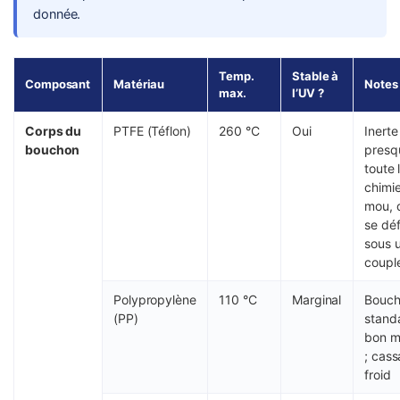
donnée.
Temp.
Stable à
Composant
Matériau
Notes
max.
l’UV ?
Corps du
PTFE (Téflon)
260 °C
Oui
Inerte
bouchon
presq
toute 
chimie
mou, 
se dé
sous 
coupl
Polypropylène
110 °C
Marginal
Bouc
(PP)
stand
bon m
; cass
froid