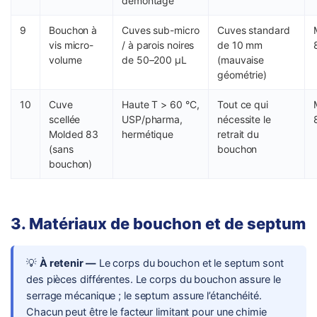
démontage
9
Bouchon à
Cuves sub-micro
Cuves standard
vis micro-
/ à parois noires
de 10 mm
volume
de 50–200 µL
(mauvaise
géométrie)
10
Cuve
Haute T > 60 °C,
Tout ce qui
scellée
USP/pharma,
nécessite le
Molded 83
hermétique
retrait du
(sans
bouchon
bouchon)
3. Matériaux de bouchon et de septum
💡
À retenir —
Le corps du bouchon et le septum sont
des pièces différentes. Le corps du bouchon assure le
serrage mécanique ; le septum assure l’étanchéité.
Chacun peut être le facteur limitant pour une chimie