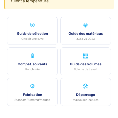
fuient à température.
🎯
💎
Guide de sélection
Guide des matériaux
Choisir une cuve
JGS1 vs JGS3
🧪
🧮
Compat. solvants
Guide des volumes
Par chimie
Volume de travail
⚙️
🛠️
Fabrication
Dépannage
Standard/Sintered/Molded
Mauvaises lectures