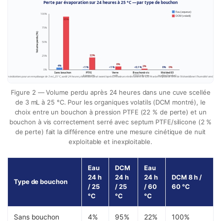
Perte par évaporation sur 24 heures à 25 °C — par type de bouchon
Eau (aqueux)
100%
DCM (volatil)
95%
75%
Volume perdu (%)
50%
22%
25%
6%
4%
2%
<1 %
<1 %
<0,1 %
0%
0%
0%
Sans bouchon
PTFE
Verre
Bouchon à vis
Molded 83
à pression
rodé
PTFE/silicone
scellée (fondue)
Valeurs indicatives pour un remplissage de 3 mL, 25 °C, scellé 24 heures, échantillon pesé avant/après. Les valeurs réelles varient de ±30 % selon l’espace de tête de l’échantillon et l’humidité ambiante.
Figure 2 — Volume perdu après 24 heures dans une cuve scellée
de 3 mL à 25 °C. Pour les organiques volatils (DCM montré), le
choix entre un bouchon à pression PTFE (22 % de perte) et un
bouchon à vis correctement serré avec septum PTFE/silicone (2 %
de perte) fait la différence entre une mesure cinétique de nuit
exploitable et inexploitable.
Eau
DCM
Eau
24 h
24 h
24 h
DCM 8 h /
Type de bouchon
/ 25
/ 25
/ 60
60 °C
°C
°C
°C
Sans bouchon
4%
95%
22%
100%