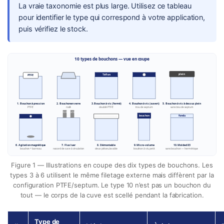
La vraie taxonomie est plus large. Utilisez ce tableau
pour identifier le type qui correspond à votre application,
puis vérifiez le stock.
10 types de bouchons — vue en coupe
plein
Téflon
PTFE
1. Bouchon à pression
2. Bouchon en verre
3. Bouchon à vis (fermé)
4. Bouchon à vis (ouvert)
5. Bouchon à vis à dessus plein
PTFE
rodé
doublé PTFE
trou de septum
sans trou de septum
entrée
sortie
fondu
bouchon
6. Agitation magnétique
7. Flux luer
8. Démontable
9. Micro-volume
10. Molded 83
bouchon + barreau
raccord de cuve à circulation
deux pièces, lavable
bouchon à vis, petit
sans bouchon — hermétique
Figure 1 — Illustrations en coupe des dix types de bouchons. Les
types 3 à 6 utilisent le même filetage externe mais diffèrent par la
configuration PTFE/septum. Le type 10 n’est pas un bouchon du
tout — le corps de la cuve est scellé pendant la fabrication.
Type de