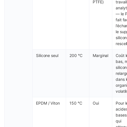
PTFE)
travail
analy
— le 
fait f
l’échan
le sup
silico
rescel
Silicone seul
200 °C
Marginal
Coût l
bas, m
silico
relarg
dans l
organ
volatil
EPDM / Viton
150 °C
Oui
Pour l
acides
bases 
qui
attaqu