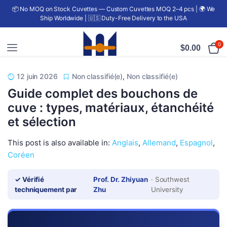
📦 No MOQ on Stock Cuvettes — Custom Cuvettes MOQ 2–4 pcs | 🌍 We
Ship Worldwide | 🇺🇸 Duty-Free Delivery to the USA
0
$
0.00
12 juin 2026
Non classifié(e)
,
Non classifié(e)
Guide complet des bouchons de
cuve : types, matériaux, étanchéité
et sélection
This post is also available in:
Anglais
Allemand
Espagnol
Coréen
✓ Vérifié
Prof. Dr. Zhiyuan
· Southwest
techniquement par
Zhu
University