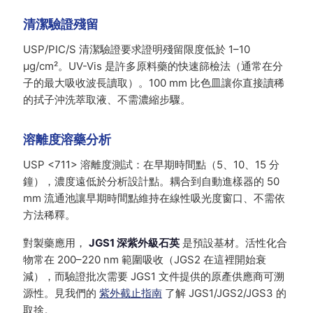
清潔驗證殘留
USP/PIC/S 清潔驗證要求證明殘留限度低於 1–10
µg/cm²。UV-Vis 是許多原料藥的快速篩檢法（通常在分
子的最大吸收波長讀取）。100 mm 比色皿讓你直接讀稀
的拭子沖洗萃取液、不需濃縮步驟。
溶離度溶藥分析
USP <711> 溶離度測試：在早期時間點（5、10、15 分
鐘），濃度遠低於分析設計點。耦合到自動進樣器的 50
mm 流通池讓早期時間點維持在線性吸光度窗口、不需依
方法稀釋。
對製藥應用，
JGS1 深紫外級石英
是預設基材。活性化合
物常在 200–220 nm 範圍吸收（JGS2 在這裡開始衰
減），而驗證批次需要 JGS1 文件提供的原產供應商可溯
源性。見我們的
紫外截止指南
了解 JGS1/JGS2/JGS3 的
取捨。