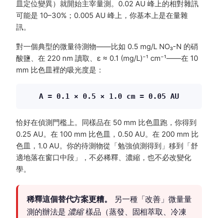
皿定位變異）就開始主宰量測。0.02 AU 峰上的相對雜訊
可能是 10–30%；0.005 AU 峰上，你基本上是在量雜
訊。
對一個典型的微量待測物——比如 0.5 mg/L NO₃-N 的硝
酸鹽、在 220 nm 讀取、ε ≈ 0.1 (mg/L)⁻¹ cm⁻¹——在 10
mm 比色皿裡的吸光度是：
A = 0.1 × 0.5 × 1.0 cm = 0.05 AU
恰好在偵測門檻上。同樣品在 50 mm 比色皿跑，你得到
0.25 AU。在 100 mm 比色皿，0.50 AU。在 200 mm 比
色皿，1.0 AU。你的待測物從「勉強偵測得到」移到「舒
適地落在窗口中段」，不必稀釋、濃縮，也不必改變化
學。
稀釋這個替代方案更糟。
另一種「改善」微量量
測的辦法是
濃縮
樣品（蒸發、固相萃取、冷凍