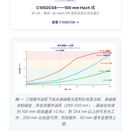
C1002CS8——100 mm Hach 式
35 mL · 開頂 · 給 Hach DR 系列水質分光光度計
查看 C1002CS8 →
純水基線 vs 光程
為何長光程紫外量測會撞上溶劑吸光度天花板
50 mm 甜蜜點
200 nm（深紫外）
2.0
≥1.5 AU 飽和
220 nm（硝酸鹽紫外）
1.0
0.5–1.0 AU 可用
純水基線（AU）
0.5
254 nm（有機物）
0.2
<0.2 AU 乾淨
0
10
25
50
100
150
200
光程（mm）
圖 — 三個紫外波長下純水基線吸光度對比色皿光程。基線隨
光程縮放，而在深紫外波長（200–220 nm），基線在你達
到 100 mm 前就越過 1.0 AU。對 254 nm 以上的可見光工
作，200 mm 比色皿可用；對深紫外，50 mm 通常是實用上
限。