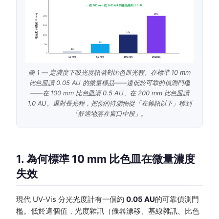
→ 在 200 mm 把 0.05 AU 的樣品推到 1.0 AU
吸光度（相對於 10 mm）
20x
20x
15x
10x
10x
5x
5x
1x
0
10 mm
50 mm
100 mm
200 mm
圖 1 — 定濃度下吸光度訊號對比色皿光程。在標準 10 mm
比色皿讀 0.05 AU 的微量樣品——遠低於可靠的偵測門檻
——在 100 mm 比色皿讀 0.5 AU、在 200 mm 比色皿讀
1.0 AU。選對長光程，把你的待測物從「在雜訊以下」移到
「舒適地落在窗口中段」。
1. 為何標準 10 mm 比色皿在微量濃度
失效
現代 UV-Vis 分光光度計有一個約
0.05 AU
的可靠偵測門
檻。低於這個值，光度雜訊（儀器漂移、基線雜訊、比色