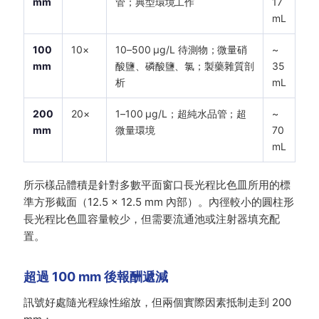
mm
管；典型環境工作
17
mL
100
10×
10–500 µg/L 待測物；微量硝
~
mm
酸鹽、磷酸鹽、氯；製藥雜質剖
35
析
mL
200
20×
1–100 µg/L；超純水品管；超
~
mm
微量環境
70
mL
所示樣品體積是針對多數平面窗口長光程比色皿所用的標
準方形截面（12.5 × 12.5 mm 內部）。內徑較小的圓柱形
長光程比色皿容量較少，但需要流通池或注射器填充配
置。
超過 100 mm 後報酬遞減
訊號好處隨光程線性縮放，但兩個實際因素抵制走到 200