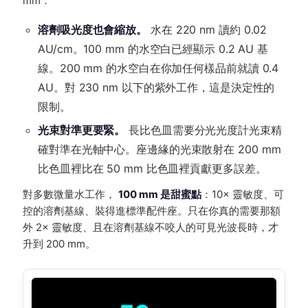
mm：
溶劑吸光度也會縮放。
水在 220 nm 讀約 0.02
AU/cm。100 mm 的水空白已經顯示 0.2 AU 基
線。200 mm 的水空白在你加任何樣品前就讀 0.4
AU。對 230 nm 以下的紫外工作，這是決定性的
限制。
光束對準更要緊。
長比色皿需要分光光度計光束精
確對準在光軸中心。座邊緣的光束散射在 200 mm
比色皿裡比在 50 mm 比色皿裡貢獻更多誤差。
對多數微量水工作，
100 mm 是甜蜜點
：10× 靈敏度、可
控的溶劑基線、裝得進標準配件座。只在你真的需要那額
外 2× 靈敏度、且在溶劑基線不咬人的可見光波長時，才
升到 200 mm。