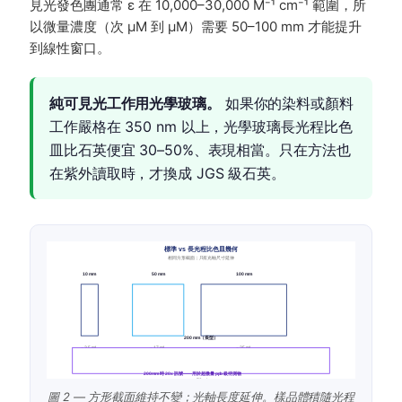
見光發色團通常 ε 在 10,000–30,000 M⁻¹ cm⁻¹ 範圍，所
以微量濃度（次 µM 到 µM）需要 50–100 mm 才能提升
到線性窗口。
純可見光工作用光學玻璃。
如果你的染料或顏料
工作嚴格在 350 nm 以上，光學玻璃長光程比色
皿比石英便宜 30–50%、表現相當。只在方法也
在紫外讀取時，才換成 JGS 級石英。
標準 vs 長光程比色皿幾何
相同方形截面；只有光軸尺寸延伸
10 mm
50 mm
100 mm
200 mm（長型）
~ 3.5 mL
~ 17 mL
~ 35 mL
1x 訊號
5x 訊號
10x 訊號
200 mm 時 20x 訊號——用於超微量 ppb 級待測物
~ 70 mL
圖 2 — 方形截面維持不變；光軸長度延伸。樣品體積隨光程