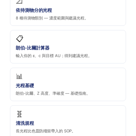
📐
依待測物分的光程
8 種待測物類別 — 濃度範圍與建議光程。
📋
朗伯-比爾計算器
輸入你的 ε、c 與目標 AU；得到建議光程。
📊
光程基礎
朗伯-比爾、Z 高度、準確度 — 基礎指南。
🧬
清洗規程
長光程比色皿防殘留帶入的 SOP。