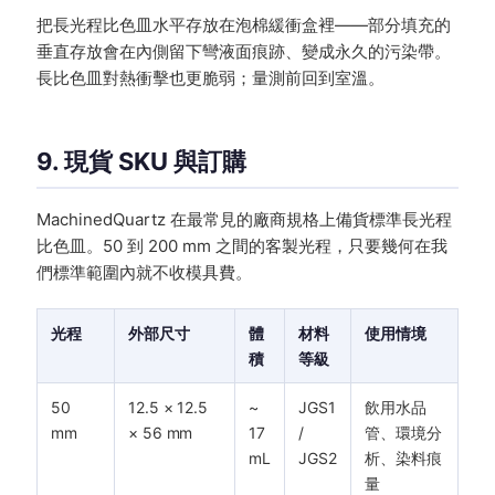
把長光程比色皿水平存放在泡棉緩衝盒裡——部分填充的
垂直存放會在內側留下彎液面痕跡、變成永久的污染帶。
長比色皿對熱衝擊也更脆弱；量測前回到室溫。
9. 現貨 SKU 與訂購
MachinedQuartz 在最常見的廠商規格上備貨標準長光程
比色皿。50 到 200 mm 之間的客製光程，只要幾何在我
們標準範圍內就不收模具費。
光程
外部尺寸
體
材料
使用情境
積
等級
50
12.5 × 12.5
~
JGS1
飲用水品
mm
× 56 mm
17
/
管、環境分
mL
JGS2
析、染料痕
量