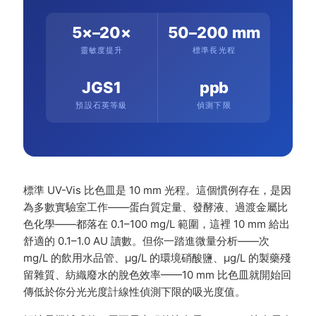
5×–20×
50–200 mm
靈敏度提升
標準長光程
JGS1
ppb
預設石英等級
偵測下限
標準 UV-Vis 比色皿是 10 mm 光程。這個慣例存在，是因
為多數實驗室工作——蛋白質定量、發酵液、過渡金屬比
色化學——都落在 0.1–100 mg/L 範圍，這裡 10 mm 給出
舒適的 0.1–1.0 AU 讀數。但你一踏進微量分析——次
mg/L 的飲用水品管、µg/L 的環境硝酸鹽、µg/L 的製藥殘
留雜質、紡織廢水的脫色效率——10 mm 比色皿就開始回
傳低於你分光光度計線性偵測下限的吸光度值。