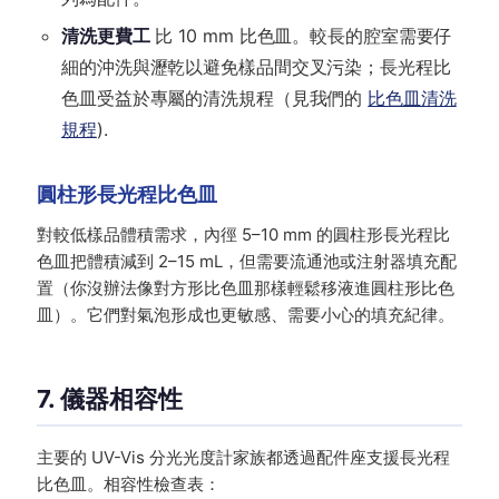
清洗更費工
比 10 mm 比色皿。較長的腔室需要仔
細的沖洗與瀝乾以避免樣品間交叉污染；長光程比
色皿受益於專屬的清洗規程（見我們的
比色皿清洗
規程
).
圓柱形長光程比色皿
對較低樣品體積需求，內徑 5–10 mm 的圓柱形長光程比
色皿把體積減到 2–15 mL，但需要流通池或注射器填充配
置（你沒辦法像對方形比色皿那樣輕鬆移液進圓柱形比色
皿）。它們對氣泡形成也更敏感、需要小心的填充紀律。
7. 儀器相容性
主要的 UV-Vis 分光光度計家族都透過配件座支援長光程
比色皿。相容性檢查表：