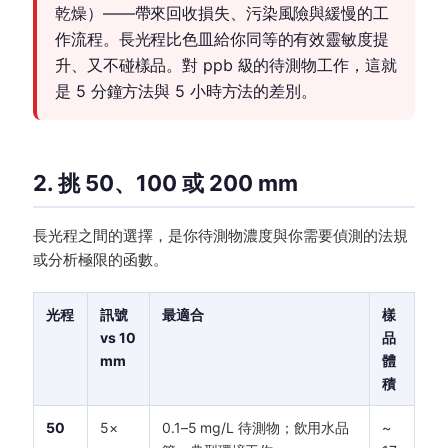
乾燥）——帶來回收損失、污染風險與緩慢的工
作流程。長光程比色皿給你同等的有效靈敏度提
升、又不碰樣品。對 ppb 級的待測物工作，這就
是 5 分鐘方法與 5 小時方法的差別。
2. 挑 50、100 或 200 mm
長光程之間的選擇，是你待測物濃度與你需要偵測的法規
或分析極限的函數。
光程
訊號
最適合
樣
vs 10
品
mm
體
積
50
5×
0.1–5 mg/L 待測物；飲用水品
~