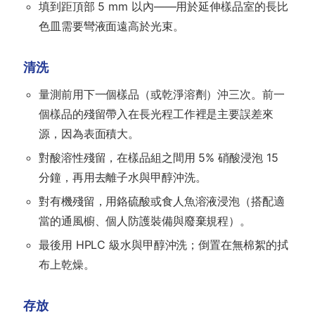
填到距頂部 5 mm 以內——用於延伸樣品室的長比
色皿需要彎液面遠高於光束。
清洗
量測前用下一個樣品（或乾淨溶劑）沖三次。前一
個樣品的殘留帶入在長光程工作裡是主要誤差來
源，因為表面積大。
對酸溶性殘留，在樣品組之間用 5% 硝酸浸泡 15
分鐘，再用去離子水與甲醇沖洗。
對有機殘留，用鉻硫酸或食人魚溶液浸泡（搭配適
當的通風櫥、個人防護裝備與廢棄規程）。
最後用 HPLC 級水與甲醇沖洗；倒置在無棉絮的拭
布上乾燥。
存放