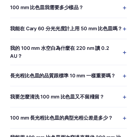
對典型受規範、1 到 10 mg/L 硝酸鹽氮的飲用水，220 nm
100 mm 比色皿我需要多少樣品？
紫外讀取的 50 mm 比色皿、或可見光 540 nm 鎘還原讀
取的 10 mm 比色皿都行。對低於 0.5 mg/L 的微量源水硝
標準方形 12.5 × 12.5 mm 內部截面約 35 毫升。10 mm
酸鹽，升到 100 mm 比色皿。選擇取決於方法：EPA
我能在 Cary 60 分光光度計上用 50 mm 比色皿嗎？
孔徑的圓柱形 100 mm 比色皿把樣品體積減到約 8 毫升，
300.1（鎘還原）通常用 10 mm；220 nm 的直接紫外讀
但需要注射器填充或流通池配置。對樣品有限的應用，圓
取受益於更長的光程。
可以。Agilent Cary 60 用標準長光程比色皿座支援 50
柱形規格是對的選擇。
我的 100 mm 水空白為什麼在 220 nm 讀 0.2
mm 長光程比色皿（Agilent 料號依配置而異）。100 mm
AU？
支援需要延伸軌樣品台。200 mm 支援只能用客製座。對
Cary 3500 與 4000 系列，100 與 200 mm 都用原生配件
純水在 220 nm 有約 0.02 AU/cm 的固有吸光度。100
支援。
長光程比色皿的品質跟標準 10 mm 一樣重要嗎？
mm 光程給出 10 cm 的水，也就是你加任何待測物前就有
0.2 AU 基線。這是基本極限、不是儀器問題。對 230 nm
其實更重要。100 mm 比色皿的光程是 10 mm 比色皿的
以下的深紫外微量工作，50 mm 比色皿常是實用上限，因
我要怎麼清洗 100 mm 比色皿又不留殘留？
10 倍，意味著小的製造誤差（窗口不平行、光路裡略有楔
為超過之後溶劑基線就開始主宰。
形、表面污染）會在量到的吸光度裡被放大。Hellma、
每次量測前用下一個樣品或乾淨溶劑沖三次。對無機殘
Starna 與 MachinedQuartz 對長光程比色皿都比對標準
100 mm 長光程比色皿的典型光程公差是多少？
留，用 5% 硝酸浸泡 15 分鐘、用去離子水沖、再甲醇。
10 mm 比色皿守更嚴的規格：100 mm 光程的典型光程公
對有機殘留，用鉻硫酸或食人魚溶液浸泡（搭配適當通風
差是正負 0.05 mm。
MachinedQuartz 對 100 mm 光程比色皿守正負 0.05
櫥與個人防護裝備）、再水與甲醇。長比色皿受益於專屬