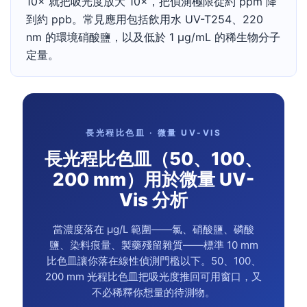
10× 就把吸光度放大 10×，把偵測極限從約 ppm 降
到約 ppb。常見應用包括飲用水 UV-T254、220
nm 的環境硝酸鹽，以及低於 1 µg/mL 的稀生物分子
定量。
長光程比色皿 · 微量 UV-VIS
長光程比色皿（50、100、
200 mm）用於微量 UV-
Vis 分析
當濃度落在 µg/L 範圍——氯、硝酸鹽、磷酸
鹽、染料痕量、製藥殘留雜質——標準 10 mm
比色皿讓你落在線性偵測門檻以下。50、100、
200 mm 光程比色皿把吸光度推回可用窗口，又
不必稀釋你想量的待測物。