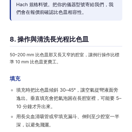
Hach 規格料號。把你的儀器型號寄給我們，我
們會在報價前確認比色皿相容性。
8. 操作與清洗長光程比色皿
50–200 mm 比色皿那又長又窄的腔室，讓例行操作比標
準 10 mm 比色皿更費工。
填充
填充時把比色皿傾斜 30–45°，讓空氣從彎液面旁
逸出。垂直填充會把氣泡困在長腔室裡，可能要 5–
10 分鐘才升出來。
用長尖血清吸管或窄填充漏斗、伸到至少腔室一半
深，以避免濺灑。