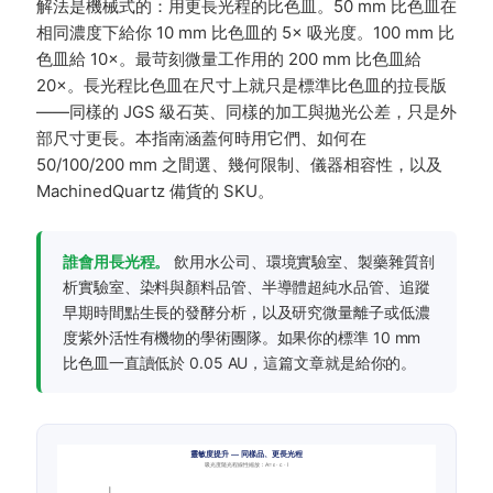
解法是機械式的：用更長光程的比色皿。50 mm 比色皿在
相同濃度下給你 10 mm 比色皿的 5× 吸光度。100 mm 比
色皿給 10×。最苛刻微量工作用的 200 mm 比色皿給
20×。長光程比色皿在尺寸上就只是標準比色皿的拉長版
——同樣的 JGS 級石英、同樣的加工與拋光公差，只是外
部尺寸更長。本指南涵蓋何時用它們、如何在
50/100/200 mm 之間選、幾何限制、儀器相容性，以及
MachinedQuartz 備貨的 SKU。
誰會用長光程。
飲用水公司、環境實驗室、製藥雜質剖
析實驗室、染料與顏料品管、半導體超純水品管、追蹤
早期時間點生長的發酵分析，以及研究微量離子或低濃
度紫外活性有機物的學術團隊。如果你的標準 10 mm
比色皿一直讀低於 0.05 AU，這篇文章就是給你的。
靈敏度提升 — 同樣品、更長光程
吸光度隨光程線性縮放：A = ε · c · l