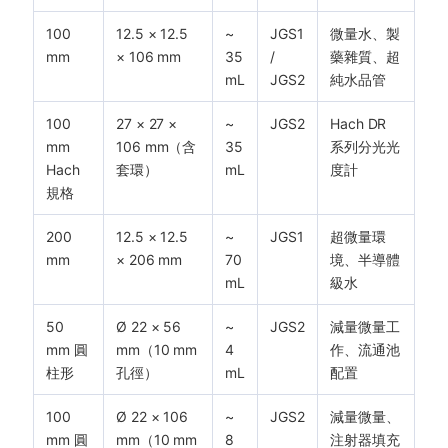
100
12.5 × 12.5
~
JGS1
微量水、製
mm
× 106 mm
35
/
藥雜質、超
mL
JGS2
純水品管
100
27 × 27 ×
~
JGS2
Hach DR
mm
106 mm（含
35
系列分光光
Hach
套環）
mL
度計
規格
200
12.5 × 12.5
~
JGS1
超微量環
mm
× 206 mm
70
境、半導體
mL
級水
50
Ø 22 × 56
~
JGS2
減量微量工
mm 圓
mm（10 mm
4
作、流通池
柱形
孔徑）
mL
配置
100
Ø 22 × 106
~
JGS2
減量微量、
mm 圓
mm（10 mm
8
注射器填充