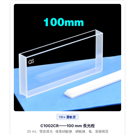
10× 靈敏度
C1002CR——100 mm 長光程
35 mL · 雙面透光 · 微量硝酸鹽、磷酸鹽、氯、製藥雜質