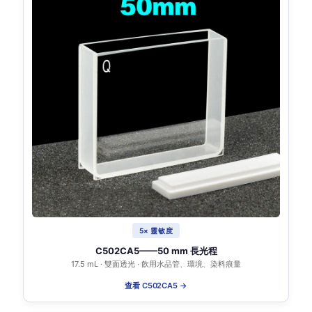
5× 靈敏度
C502CA5——50 mm 長光程
17.5 mL · 雙面透光 · 飲用水品管、環境、染料痕量
查看 C502CA5 →