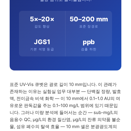
5×–20×
50–200 mm
감도 향상
표준 장경로
JGS1
ppb
기본 석영 등급
검출 하한
표준 UV-Vis 큐벳은 광로 길이 10 mm입니다. 이 관례가
존재하는 이유는 실험실 업무 대부분 — 단백질 정량, 발효
액, 전이금속 비색 화학 — 이 10 mm에서 0.1–1.0 AU의 여
유로운 판독값을 주는 0.1–100 mg/L 범위에 있기 때문입
니다. 그러나 미량 분석에 들어서는 순간 — sub-mg/L의
음용수 QC, µg/L의 환경 질산염, µg/L의 잔류 의약품 불순
물, 섬유 폐수의 탈색 효율 — 10 mm 셀은 분광광도계의