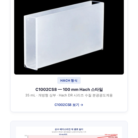
HACH 형식
C1002CS8 — 100 mm Hach 스타일
35 mL · 개방형 상부 · Hach DR 시리즈 수질 분광광도계용
C1002CS8 보기 →
순수 베이스라인 대 광로 길이
장경로 UV 측정이 용매 흡광도 상한에 부딪히는 이유
200 nm (심자외선)
50 mm 최적
2.0
≥1.5 AU 포화