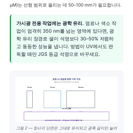
µM)는 선형 범위로 올리는 데 50–100 mm가 필요합니다.
가시광 전용 작업에는 광학 유리.
염료나 색소 작
업이 엄격히 350 nm를 넘는 영역에 있다면, 광
학 유리 장경로 셀이 석영보다 30–50% 저렴하
고 동등한 성능을 냅니다. 방법이 UV에서도 판
독할 때만 JGS 등급 석영으로 바꾸세요.
표준 vs 장경로 큐벳 기하 구조
동일한 정사각 단면; 광축 치수만 늘어남
10 mm
50 mm
100 mm
200 mm (장형)
~ 3.5 mL
~ 17 mL
~ 35 mL
1배 신호
5배 신호
10배 신호
200 mm에서 20배 신호 — 극미량 ppb 수준 분석물에 사용
~ 70 mL
그림 2 — 정사각 단면은 그대로 유지되고 광축 길이만 늘어