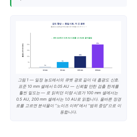
감도 향상 — 동일 시료, 더 긴 광로
흡광도는 광로 길이에 선형으로 비례합니다: A = ε · c · l
→ 200 mm에서 0.05 AU 시료를 1.0 AU로 끌어올림
20x
흡광도 (10 mm 대비)
20x
15x
10x
10x
5x
5x
1x
0
10 mm
50 mm
100 mm
200 mm
그림 1 — 일정 농도에서의 큐벳 광로 길이 대 흡광도 신호.
표준 10 mm 셀에서 0.05 AU — 신뢰할 만한 검출 한계를
훨씬 밑도는 — 로 읽히던 미량 시료가 100 mm 셀에서는
0.5 AU, 200 mm 셀에서는 1.0 AU로 읽힙니다. 올바른 장경
로를 고르면 분석물이 “노이즈 이하”에서 “범위 중앙”으로 이
동합니다.