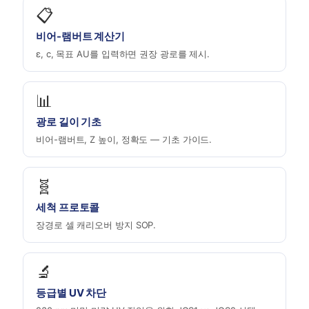
📋
비어-램버트 계산기
ε, c, 목표 AU를 입력하면 권장 광로를 제시.
📊
광로 길이 기초
비어-램버트, Z 높이, 정확도 — 기초 가이드.
🧬
세척 프로토콜
장경로 셀 캐리오버 방지 SOP.
🔬
등급별 UV 차단