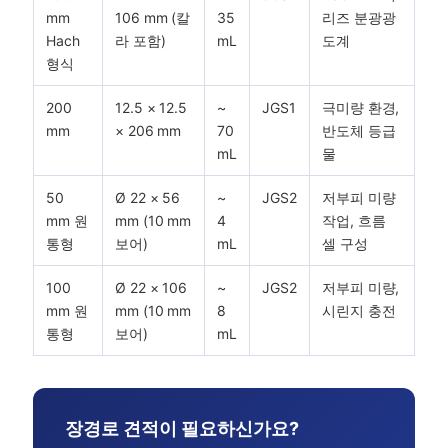
mm
106 mm (칼
35
리즈 분광광
Hach
라 포함)
mL
도계
형식
200
12.5 × 12.5
~
JGS1
극미량 환경,
mm
× 206 mm
70
반도체 등급
mL
물
50
Ø 22 × 56
~
JGS2
저부피 미량
mm 원
mm (10 mm
4
작업, 흐름
통형
보어)
mL
셀 구성
100
Ø 22 × 106
~
JGS2
저부피 미량,
mm 원
mm (10 mm
8
시린지 충전
통형
보어)
mL
장경로 견적이 필요하신가요?