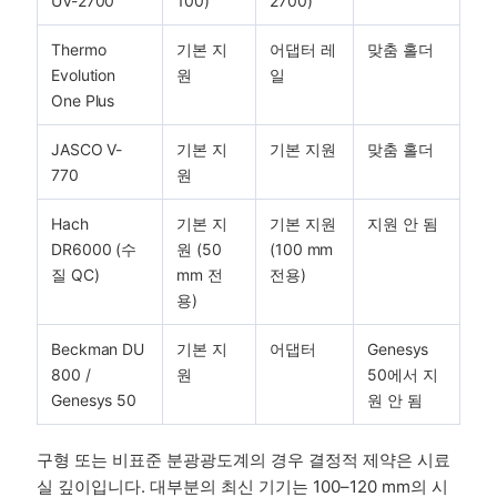
UV-2700
100)
2700)
Thermo
기본 지
어댑터 레
맞춤 홀더
Evolution
원
일
One Plus
JASCO V-
기본 지
기본 지원
맞춤 홀더
770
원
Hach
기본 지
기본 지원
지원 안 됨
DR6000 (수
원 (50
(100 mm
질 QC)
mm 전
전용)
용)
Beckman DU
기본 지
어댑터
Genesys
800 /
원
50에서 지
Genesys 50
원 안 됨
구형 또는 비표준 분광광도계의 경우 결정적 제약은 시료
실 깊이입니다. 대부분의 최신 기기는 100–120 mm의 시