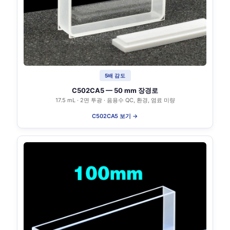
5배 감도
C502CA5 — 50 mm 장경로
17.5 mL · 2면 투광 · 음용수 QC, 환경, 염료 미량
C502CA5 보기 →