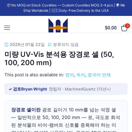
📦 No MOQ on Stock Cuvettes — Custom Cuvettes MOQ 2–4 pcs | 🌍 We
Ship Worldwide | 🇺🇸 Duty-Free Delivery to the USA
0
$
0.00
2026년 01월 22일
분류되지 않음
미량 UV-Vis 분석용 장경로 셀 (50,
100, 200 mm)
This post is also available in:
영어
독어
중국어 번체
✓ 검토
Bryan Wright
· 찭립자 · MachinedQuartz (13년+)
장경로 셀이란
광로 길이가 10 mm를 넘는 석영 셀
— 일반적으로 50, 100, 200 mm — 로, 극도로 희석
된 분석물의 비어-램버트 신호를 증폭해야 하는 미