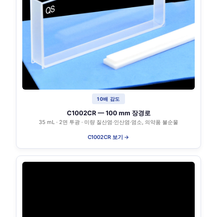
10배 감도
C1002CR — 100 mm 장경로
35 mL · 2면 투광 · 미량 질산염·인산염·염소, 의약품 불순물
C1002CR 보기 →