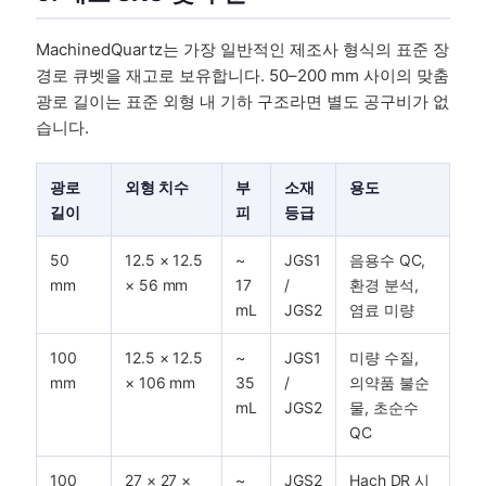
MachinedQuartz는 가장 일반적인 제조사 형식의 표준 장
경로 큐벳을 재고로 보유합니다. 50–200 mm 사이의 맞춤
광로 길이는 표준 외형 내 기하 구조라면 별도 공구비가 없
습니다.
광로
외형 치수
부
소재
용도
길이
피
등급
50
12.5 × 12.5
~
JGS1
음용수 QC,
mm
× 56 mm
17
/
환경 분석,
mL
JGS2
염료 미량
100
12.5 × 12.5
~
JGS1
미량 수질,
mm
× 106 mm
35
/
의약품 불순
mL
JGS2
물, 초순수
QC
100
27 × 27 ×
~
JGS2
Hach DR 시