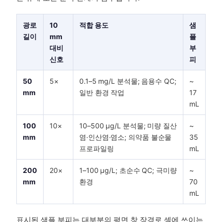
광로
10
적합 용도
샘
길이
mm
플
대비
부
신호
피
50
5×
0.1–5 mg/L 분석물; 음용수 QC;
~
mm
일반 환경 작업
17
mL
100
10×
10–500 µg/L 분석물; 미량 질산
~
mm
염·인산염·염소; 의약품 불순물
35
프로파일링
mL
200
20×
1–100 µg/L; 초순수 QC; 극미량
~
mm
환경
70
mL
표시된 샘플 부피는 대부분의 평면 창 장경로 셀에 쓰이는