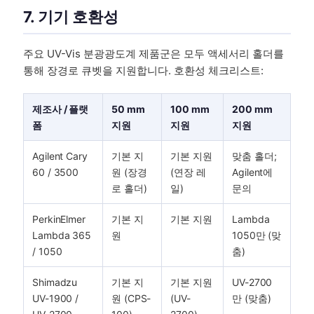
7. 기기 호환성
주요 UV-Vis 분광광도계 제품군은 모두 액세서리 홀더를
통해 장경로 큐벳을 지원합니다. 호환성 체크리스트:
제조사 / 플랫
50 mm
100 mm
200 mm
폼
지원
지원
지원
Agilent Cary
기본 지
기본 지원
맞춤 홀더;
60 / 3500
원 (장경
(연장 레
Agilent에
로 홀더)
일)
문의
PerkinElmer
기본 지
기본 지원
Lambda
Lambda 365
원
1050만 (맞
/ 1050
춤)
Shimadzu
기본 지
기본 지원
UV-2700
UV-1900 /
원 (CPS-
(UV-
만 (맞춤)