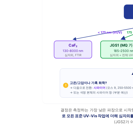
< 175 nm (VUV)
175
CaF₂
JGS1 (MQ 기
130–8000 nm
185–2500 n
심자외, FTIR
심자외 + 전체 UV-
고온/고압이나 가혹 화학?
!
→ 다음으로 전환:
사파이어
(모스 9, 250–5500 
→ 또는 석영 본체의 사파이어 창 (부분 예산)
결정은 측정하는 가장 낮은 파장으로 시작한 
로 모든 표준 UV-Vis 작업에 더해 심자
(JGS2가