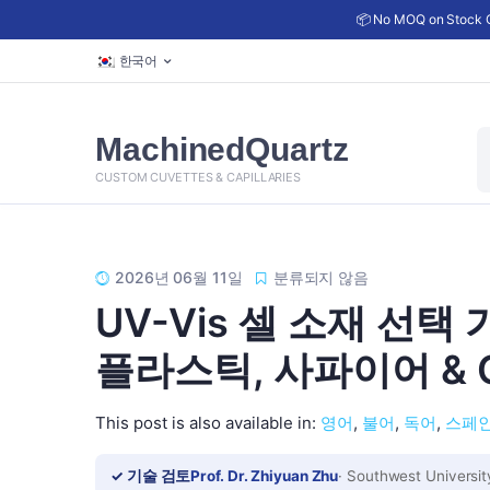
📦 No MOQ on Stock C
한국어
상
MachinedQuartz
품
검
CUSTOM CUVETTES & CAPILLARIES
색
2026년 06월 11일
분류되지 않음
UV-Vis 셀 소재 선택 
플라스틱, 사파이어 & C
This post is also available in:
영어
불어
독어
스페
✓ 기술 검토
Prof. Dr. Zhiyuan Zhu
· Southwest Universit