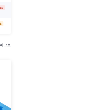
$$
$
미마이크로