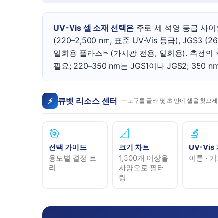
UV-Vis 셀 소재 선택은
주로 세 석영 등급 사
(220–2,500 nm, 표준 UV-Vis 등급), JGS3 
일회용 플라스틱(가시광 전용, 일회용). 측정의 하
필요; 220–350 nm는 JGS1이나 JGS2; 350
⚡
큐벳 리소스 센터
— 도구를 골라 몇 초 만에 셀을 찾으
🎯
📐
🔬
선택 가이드
크기 차트
UV-Vi
용도별 결정 트
1,300개 이상을
이론 · 기
리
사양으로 필터
링