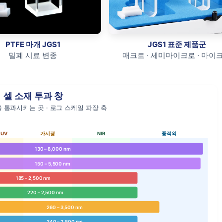
PTFE 마개 JGS1
JGS1 표준 제품군
밀폐 시료 변종
매크로 · 세미마이크로 · 마이
셀 소재 투과 창
 통과시키는 곳 · 로그 스케일 파장 축
UV
가시광
NIR
중적외
130 – 8,000 nm
150 – 5,500 nm
185 – 2,500 nm
220 – 2,500 nm
260 – 3,500 nm
340 – 2,500 nm