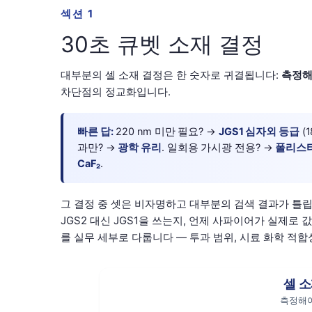
섹션 1
30초 큐벳 소재 결정
대부분의 셀 소재 결정은 한 숫자로 귀결됩니다:
측정해
차단점의 정교화입니다.
빠른 답:
220 nm 미만 필요? →
JGS1 심자외 등급
(1
과만? →
광학 유리
. 일회용 가시광 전용? →
폴리스
CaF₂
.
그 결정 중 셋은 비자명하고 대부분의 검색 결과가 틀립니다
JGS2 대신 JGS1을 쓰는지, 언제 사파이어가 실제로 
를 실무 세부로 다룹니다 — 투과 범위, 시료 화학 적합성, 제
셀 소
측정해야