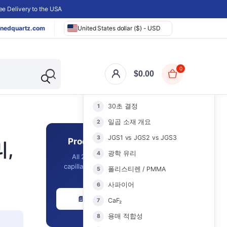
e Delivery to the USA
nedquartz.com
United States dollar ($) - USD
0
$
0.00
이 페이지 내용
30초 결정
일곱 소재 개요
JGS1 vs JGS2 vs JGS3
Product Catalog 2026
리,
광학 유리
All 2,561 in-stock cuvettes,
capillaries, optics & labware with
폴리스티렌 / PMMA
prices - in one PDF.
사파이어
📄 Download Free PDF
CaF₂
용매 적합성