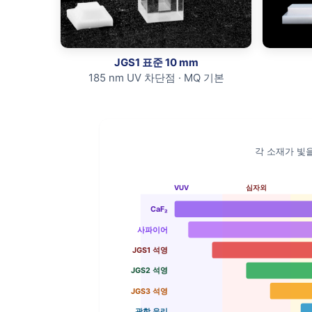
JGS1 표준 10 mm
185 nm UV 차단점 · MQ 기본
각 소재가 빛을
VUV
심자외
CaF₂
사파이어
JGS1 석영
JGS2 석영
JGS3 석영
광학 유리