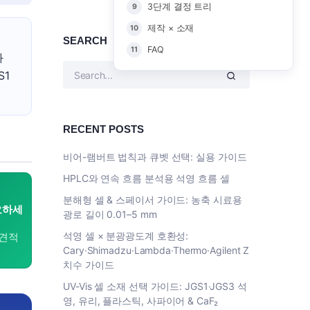
3단계 결정 트리
제작 × 소재
SEARCH
FAQ
와
S1
RECENT POSTS
비어-램버트 법칙과 큐벳 선택: 실용 가이드
HPLC와 연속 흐름 분석용 석영 흐름 셀
분해형 셀 & 스페이서 가이드: 농축 시료용
요하세
광로 길이 0.01–5 mm
석영 셀 × 분광광도계 호환성:
 견적
Cary·Shimadzu·Lambda·Thermo·Agilent Z
치수 가이드
UV-Vis 셀 소재 선택 가이드: JGS1·JGS3 석
영, 유리, 플라스틱, 사파이어 & CaF₂