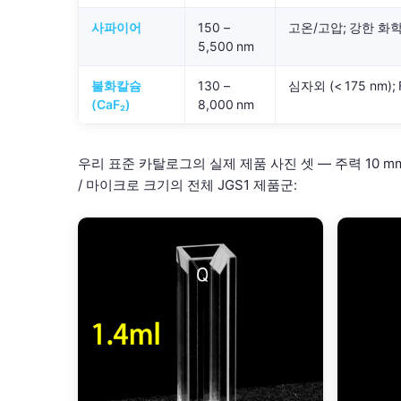
사파이어
150 –
고온/고압; 강한 화학
5,500 nm
불화칼슘
130 –
심자외 (< 175 nm);
(CaF₂)
8,000 nm
우리 표준 카탈로그의 실제 제품 사진 셋 — 주력 10 mm 
/ 마이크로 크기의 전체 JGS1 제품군: