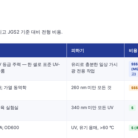
리고 JGS2 기준 대비 전형 비용.
피하기
비용
 UV 등급 주력 — 한 셀로 표준 UV-
유리로 충분한 일상 가시
$$$
(M
다룸
광 전용 작업
고)
이저; 가열 동역학
260 nm 미만 모든 것
$$$
교육 실험실
340 nm 미만 모든 UV
$
; OD600
UV, 유기 용매, >60 °C
$ (