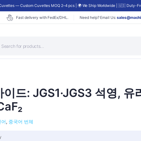
uvettes — Custom Cuvettes MOQ 2–4 pcs | 🌍 We Ship Worldwide | 🇺🇸 Duty-Fre
Fast delivery with FedEx/DHL.
Need help? Email Us:
sales@machi
가이드: JGS1·JGS3 석영, 유
aF₂
인어
중국어 번체
y