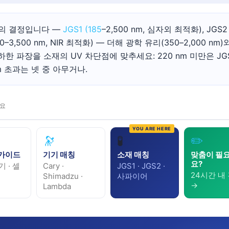
이의 결정입니다 —
JGS1 (185
–2,500 nm, 심자외 최적화), JGS2
(260–3,500 nm, NIR 최적화) — 더해 광학 유리(350–2,000 nm)
한 파장을 소재의 UV 차단점에 맞추세요: 220 nm 미만은 JG
 nm 초과는 넷 중 아무거나.
세요
🔭
🧪
✏️
s 가이드
기기 매칭
소재 매칭
맞춤이 필
요?
기 · 셀
Cary ·
JGS1 · JGS2 ·
24시간 내
Shimadzu ·
사파이어
→
Lambda