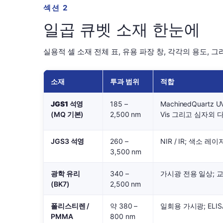
섹션 2
일곱 큐벳 소재 한눈에
실용적 셀 소재 전체 표, 유용 파장 창, 각각의 용도, 그
소재
투과 범위
적합
JGS1 석영
185 –
MachinedQuartz
(MQ 기본)
2,500 nm
Vis 그리고 심자외 
JGS3 석영
260 –
NIR / IR; 색소 레
3,500 nm
광학 유리
340 –
가시광 전용 일상; 
(BK7)
2,500 nm
폴리스티렌 /
약 380 –
일회용 가시광; ELISA
PMMA
800 nm