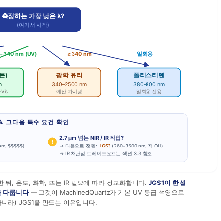
측정하는 가장 낮은 λ?
(여기서 시작)
 – 340 nm (UV)
≥ 340 nm
일회용
본)
광학 유리
폴리스티렌
m
340–2500 nm
380–800 nm
Vis
예산 가시광
일회용 전용
⚠ 그다음 특수 요건 확인
2.7 µm 넘는 NIR / IR 작업?
!
nm, $$$$$)
→ 다음으로 전환:
JGS3
(260–3500 nm, 저 OH)
→ IR 차단점 트레이드오프는 섹션 3.3 참조
뒤, 온도, 화학, 또는 IR 필요에 따라 정교화합니다.
JGS1이 한 셀
외를 다룹니다
— 그것이 MachinedQuartz가 기본 UV 등급 석영으로
 아니라) JGS1을 만드는 이유입니다.