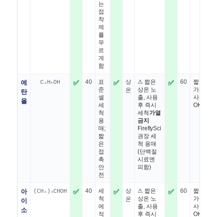
는
접
착
제
를
무
르
게
함
에
C₂H₅OH
✅
40
표
✅
상
⚠ 짧은
✅
60
짧은
준
상온 노
가열
온
탄
셀
출, 사용
사용
올
세
후 즉시
OK
척
세척
가열
용
금지
매;
FireflySci
짧
권장 세
은
척 용매
접
(단백질
촉
시료엔
안
피함)
전
아
(CH₃)₂CHOH
✅
40
세
✅
상
⚠ 짧은
✅
60
짧은
척
상온 노
가열
온
이
에
출, 사용
사용
소
적
후 즉시
OK