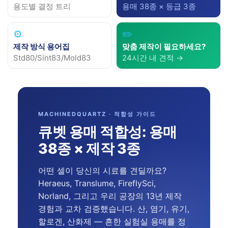
용도별 결정 트리
용매 38종 × 등급 3종
⚙️
✏️
제작 방식 용어집
맞춤 제작이 필요하세요?
Std80/Sint83/Mold83
24시간 내 견적 →
MACHINEDQUARTZ · 적합성 가이드
큐벳 용매 적합성: 용매
38종 × 제작 3종
어떤 셀이 당신의 시료를 견딜까요?
Heraeus, Translume, FireflySci,
Norland, 그리고 우리 공장의 13년 제작
경험과 교차 검증했습니다. 산, 염기, 유기,
할로겐, 산화제 — 흔한 실험실 용매를 정