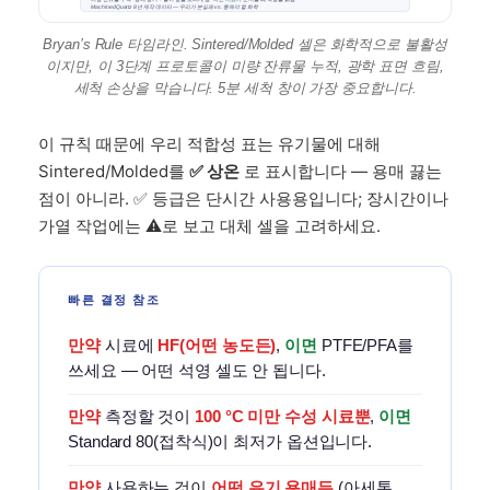
MachinedQuartz 8년 제작 데이터 — 우리가 본 실패 vs. 통해야 할 화학
Bryan’s Rule 타임라인. Sintered/Molded 셀은 화학적으로 불활성
이지만, 이 3단계 프로토콜이 미량 잔류물 누적, 광학 표면 흐림,
세척 손상을 막습니다. 5분 세척 창이 가장 중요합니다.
이 규칙 때문에 우리 적합성 표는 유기물에 대해
Sintered/Molded를
✅ 상온
로 표시합니다 — 용매 끓는
점이 아니라. ✅ 등급은 단시간 사용용입니다; 장시간이나
가열 작업에는 ⚠️로 보고 대체 셀을 고려하세요.
빠른 결정 참조
만약
시료에
HF(어떤 농도든)
,
이면
PTFE/PFA를
쓰세요 — 어떤 석영 셀도 안 됩니다.
만약
측정할 것이
100 °C 미만 수성 시료뿐
,
이면
Standard 80(접착식)이 최저가 옵션입니다.
만약
사용하는 것이
어떤 유기 용매든
(아세톤,