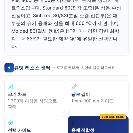
Vis·HPLC 용매 38종 각각을 견디는지를 정리한 매
트릭스입니다. Standard 80(접착 조립)은 상온 수성
전용이고; Sintered 80/83(분말 소결 접합부)은 대
부분의 유기 용매와 산을 최대 600 °C까지 견디며;
Molded 83(일체 융합)은 HF만 아니라면 강한 화학
과 T > 83%가 필요한 제약 QC에 유일한 선택입니
다.
⚡
큐벳 리소스 센터
— 도구를 골라 몇 초 만에 셀을 찾으세요
📐
📏
크기 차트
광로 길이
1,300개 이상을 사양으로
1mm~100mm 가이드
필터
🎯
🧪
선택 가이드
용매 적합성