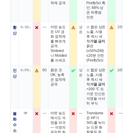
착제 공격
FireflySci 확
(He
인: 68% 상
프리
온 하룻밤
안전
황
H₂SO₄
❌
—
어떤 농도
⚠️
상
⚠ 짧은 상온
⚠️
100
약 
든 UV 경
노출, 사용
열 
온
산
화 접착제
후 즉시 세
액
를 빠르게
척
가열 금지
(Wi
공격.
묽은
운 
Sintered
(≤50%/2M)
로
나 Molded
≤20분 안전
선택
를 쓰세요
(FireflySci)
인
H₃PO₄
⚠️
60
묽은 것
✅
상
⚠ 짧은 상온
✅
100
약 
OK; 농축
노출, 사용
열 
온
산
은 접착제
후 즉시 세
체 
공격
척
가열 금지
최
>200 °C 뜨
거운 인산은
석영을 서서
히 부식
불
HF
❌
—
어떤 농도
❌
—
Translume
❌
—
석영
에서도 석
은 HF가
떤 
화
영을 파괴
SiO₂를 녹이
수
— 석영의
는 드문 화
소
유일한 화
학물질 중