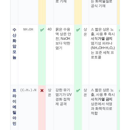
로 기재
는 화학물질로
공식 기재
수
NH₄OH
✅
40
묽은 수용
✅
상
⚠ 짧은 상온 노
✅
1
액 상온 안
출, 사용 후 즉시
온
산
전; NaOH
세척
가열 금지
화
보다 약한
염기성 피라냐
암
염기
(NH₄OH+H₂O₂)
모
는 표준 세척 프
늄
로토콜
트
(C₂H₅)₃N
❌
상
강한 유기
✅
상
⚠ 짧은 상온 노
✅
1
염기가 UV
출, 사용 후 즉시
온
온
라
경화 접착
세척
가열 금지
이
제 공격
상온에서 석영
에
과 화학적으로
틸
적합
아
민