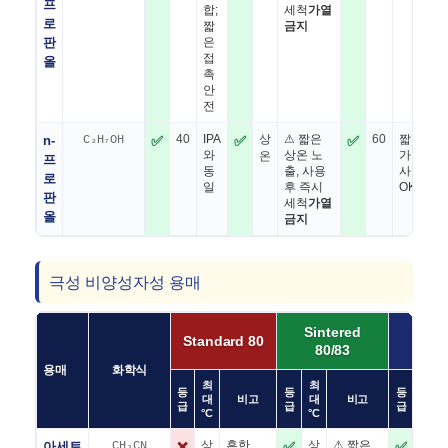
프
합;
세척
가열
로
짧
금지
판
은
접
올
촉
안
전
n-
C₃H₇OH
✅
40
IPA
✅
상
⚠ 짧은
✅
60
짧은
와
상온 노
가열
온
프
동
출, 사용
사용
로
일
후 즉시
OK
판
세척
가열
올
금지
극성 비양성자성 용매
Sintered
Mol
Standard 80
80/83
83/0
용매
화학식
최
최
최
등
등
등
대
비고
대
비고
대
급
급
급
°C
°C
°C
아세토
CH₃CN
❌
상
흔한
✅
상
⚠ 짧은
✅
100