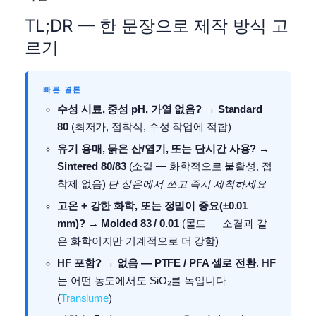
TL;DR — 한 문장으로 제작 방식 고
르기
빠른 결론
수성 시료, 중성 pH, 가열 없음?
→
Standard
80
(최저가, 접착식, 수성 작업에 적합)
유기 용매, 묽은 산/염기, 또는 단시간 사용?
→
Sintered 80/83
(소결 — 화학적으로 불활성, 접
착제 없음)
단 상온에서 쓰고 즉시 세척하세요
고온 + 강한 화학, 또는 정밀이 중요(±0.01
mm)?
→
Molded 83 / 0.01
(몰드 — 소결과 같
은 화학이지만 기계적으로 더 강함)
HF 포함?
→
없음 — PTFE / PFA 셀로 전환
. HF
는 어떤 농도에서도 SiO₂를 녹입니다
(
Translume
)