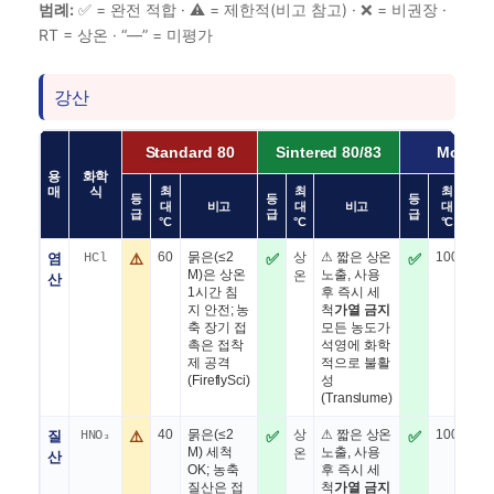
범례:
✅ = 완전 적합 · ⚠️ = 제한적(비고 참고) · ❌ = 비권장 ·
RT = 상온 · “—” = 미평가
강산
Standard 80
Sintered 80/83
Molded 
용
화학
최
최
최
매
식
등
등
등
대
비고
대
비고
대
급
급
급
°C
°C
°C
염
HCl
⚠️
60
묽은(≤2
✅
상
⚠ 짧은 상온
✅
100
가열
M)은 상온
노출, 사용
본
온
산
1시간 침
후 즉시 세
견
지 안전; 농
척
가열 금지
Hel
축 장기 접
모든 농도가
프
촉은 접착
석영에 화학
제 공격
적으로 불활
(FireflySci)
성
(Translume)
질
HNO₃
⚠️
40
묽은(≤2
✅
상
⚠ 짧은 상온
✅
100
약 
M) 세척
노출, 사용
열 
온
산
OK; 농축
후 즉시 세
체.
질산은 접
척
가열 금지
때