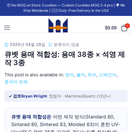
📦 No MOQ on Stock Cuvettes — Custom Cuvettes MOQ 2–4 pcs | 🌍 We
Ship Worldwide | 🇺🇸 Duty-Free Delivery to the USA
0
$
0.00
2026년 04월 28일
분류되지 않음
큐벳 용매 적합성: 용매 38종 × 석영 제
작 3종
This post is also available in:
영어
불어
독어
스페인어
중국어 번체
✓ 검토
Bryan Wright
· 찭립자 · MachinedQuartz (13년+)
큐벳 용매 적합성은
어떤 제작 방식(Standard 80,
Sintered 80, Sintered 83, Molded 83)이 흔한 UV-