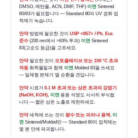
DMSO, 메탄올, ACN, DMF, THF)
이면
Sintered
80/83가 필요합니다 — Standard 80의 UV 경화 접
착제가 녹습니다.
만약
방법에 필요한 것이
USP <857> / Ph. Eur.
준수
(200 nm에서 >83% 투과)
이면
Sintered
83(고순도 등급)을 고르세요.
만약
필요한 것이
오토클레이브 또는 100 °C 초과
작동
화학물질과 함께
이면
Molded 83을 쓰세요
— 일체형 본체가 열 순환을 견딥니다.
만약
시료가
0.1 M 초과 또는 상온 초과의 강염기
(NaOH, KOH)
,
이면
용융 석영도 서서히 부식됩
니다 — 짧은 상온 노출로 제한하세요.
만약
세척에 쓰는 것이
왕수 또는 피라냐 용액
,
이
면
Sintered/Molded만 — Standard 80의 접착제는
몇 분 안에 파괴됩니다.