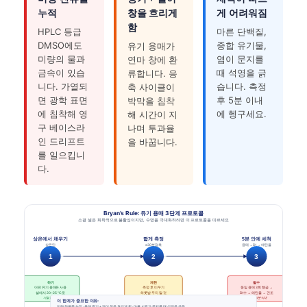
누적
창을 흐리게
게 어려워짐
함
HPLC 등급
마른 단백질,
DMSO에도
중합 유기물,
유기 용매가
미량의 물과
염이 문지를
연마 창에 환
금속이 있습
때 석영을 긁
류합니다. 응
니다. 가열되
습니다. 측정
축 사이클이
면 광학 표면
후 5분 이내
박막을 침착
에 침착해 영
에 헹구세요.
해 시간이 지
구 베이스라
나며 투과율
인 드리프트
을 바꿉니다.
를 일으킵니
다.
Bryan’s Rule: 유기 용매 3단계 프로토콜
소결 셀은 화학적으로 불활성이지만, 수명을 극대화하려면 이 프로토콜을 따르세요
상온에서 채우기
짧게 측정
5분 안에 세척
상온만
≤30분 접촉
용매 → DI → 에탄올
1
2
3
하기
제한
필수
어떤 유기 용매든 사용
측정 후 비우기
동일 용매 3회 헹굼 →
셀에서 20–25 °C로
하룻밤 두지 말 것
DI수 → 에탄올 → 건조
가열 불필요
장시간 접촉 피하기
측정 후 5분 이내
이 한계가 중요한 이유:
미량 잔류물 누적 · 용매 증기 + 열이 창을 흐리게 함 · 마른 시료가 문지를 때 석영을 긁음