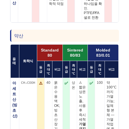
산
학적 약점
하나임을 확
인.
PTFE/PFA
셀로 전환
약산
Standard
Sintered
Molded
80
80/83
83/0.01
용
화학식
매
최
최
최
등
등
등
대
비고
대
비고
대
비고
급
급
급
°C
°C
°C
아
CH₃COOH
⚠️
40
묽
✅
상
⚠
✅
100
약
은
짧은
100°C
온
세
수
상온
까지
트
용
노
가열
산
액
출,
가능;
(빙
OK;
사용
일체
초
빙
후
형 본
초
즉시
체 —
산)
산
세척
가열
장
가열
작업
기
금지
에 최