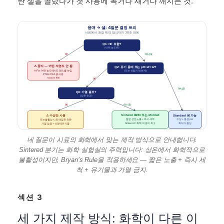
싼 셀을 골랐다가 첫 사용에 녹거나 새거나 깨지는 것.
용매 → 셀: 4질문 결정 트리
시료에서 권장 제작 방식까지 30초 안에
Q1: HF 포함?
(어떤 농도든)
예
아니오
⚠ 중지 — 어떤 석영도 안 됨
Q2: 유기 용매 또는 pH<2/>12?
HF는 어떤 농도에서도 SiO₂를 녹임
(또는 산/염기/산화제)
PTFE / PFA 셀 사용
Translume 확인
예
아니오
Q3: 가열 필요?
(상온 초과)
예
아니오
Sintered 80/83 또는 Molded
⚠ 수성만 사용
Standard 80 가능
짧은 상온 노출 + 즉시 세척
수성 + 중성 pH
또는 불활성 시료 매질로 전환
Sintered = 화학-비용비 최고
최저가 옵션
가열 없음 + 석영에 유기물
네 질문이 시료의 화학에서 맞는 제작 방식으로 안내합니다.
Sintered 분기는 화학 실험실의 주력입니다: 상온에서 화학적으로
불활성이지만, Bryan’s Rule을 적용하세요 — 짧은 노출 + 즉시 세
척 + 유기물과 가열 금지.
섹션 3
세 가지 제작 방식: 화학이 다른 이