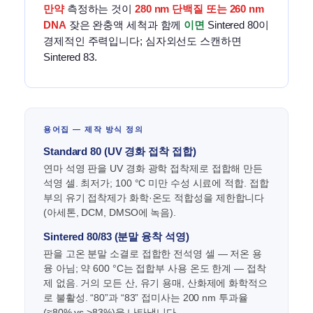
만약
측정하는 것이
280 nm 단백질 또는 260 nm
DNA
잦은 완충액 세척과 함께
이면
Sintered 80이
경제적인 주력입니다; 심자외선도 스캔하면
Sintered 83.
용어집 — 제작 방식 정의
Standard 80 (UV 경화 접착 접합)
연마 석영 판을 UV 경화 광학 접착제로 접합해 만든
석영 셀. 최저가; 100 °C 미만 수성 시료에 적합. 접합
부의 유기 접착제가 화학·온도 적합성을 제한합니다
(아세톤, DCM, DMSO에 녹음).
Sintered 80/83 (분말 융착 석영)
판을 고온 분말 소결로 접합한 전석영 셀 — 저온 용
융 아님; 약 600 °C는 접합부 사용 온도 한계 — 접착
제 없음. 거의 모든 산, 유기 용매, 산화제에 화학적으
로 불활성. “80”과 “83” 접미사는 200 nm 투과율
(≈80% vs >83%)을 나타냅니다.