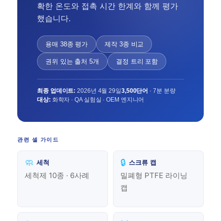
확한 온도와 접촉 시간 한계와 함께 평가
했습니다.
용매 38종 평가
제작 3종 비교
권위 있는 출처 5개
결정 트리 포함
최종 업데이트:
2026년 4월 29일
3,500단어
· 7분 분량
대상:
화학자 · QA 실험실 · OEM 엔지니어
관련 셀 가이드
🧼
🔒
세척
스크류 캡
세척제 10종 · 6사례
밀폐형 PTFE 라이닝
캡