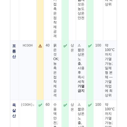
접
모든
상위
촉
농도
은
상온
접
안전
착
제
공
격
포
HCOOH
⚠️
40
묽
✅
상
⚠
✅
100
약
은
짧은
100°C
온
름
것
상온
까지
산
OK;
노
가열
농
출,
가능;
축
사용
일체
은
후
형 본
접
즉시
체 —
착
세척
가열
제
가열
작업
공
금지
에 최
격
상위
옥
(COOH)₂
✅
60
수
✅
상
⚠
✅
100
약
용
짧은
100°C
온
살
액
상온
까지
산
안
노
가열
전;
출,
가능;