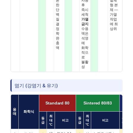
흔
사용
일체
한
후
형 본
단
즉시
체 —
백
세척
가열
질
가열
작업
결
금지
에 최
정
수용
상위
학
액은
완
석영
충
에
액
화학
적으
로
불활
성
염기 (강염기 & 유기)
M
Standard 80
Sintered 80/83
83
용
화학식
매
최
최
등
등
등
대
비고
대
비고
급
급
급
°C
°C
°