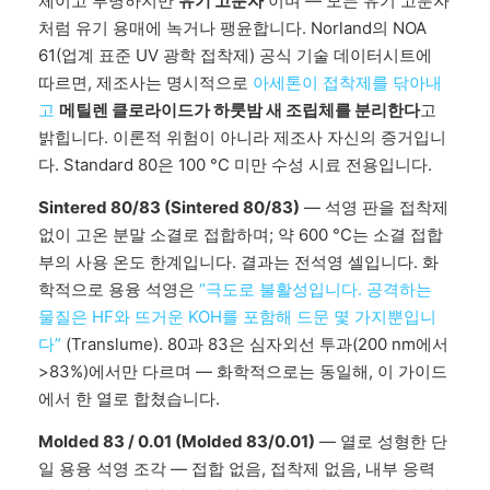
체이고 투명하지만
유기 고분자
이며 — 모든 유기 고분자
처럼 유기 용매에 녹거나 팽윤합니다. Norland의 NOA
61(업계 표준 UV 광학 접착제) 공식 기술 데이터시트에
따르면, 제조사는 명시적으로
아세톤이 접착제를 닦아내
고
메틸렌 클로라이드가 하룻밤 새 조립체를 분리한다
고
밝힙니다. 이론적 위험이 아니라 제조사 자신의 증거입니
다. Standard 80은 100 °C 미만 수성 시료 전용입니다.
Sintered 80/83 (Sintered 80/83)
— 석영 판을 접착제
없이 고온 분말 소결로 접합하며; 약 600 °C는 소결 접합
부의 사용 온도 한계입니다. 결과는 전석영 셀입니다. 화
학적으로 용융 석영은
“극도로 불활성입니다. 공격하는
물질은 HF와 뜨거운 KOH를 포함해 드문 몇 가지뿐입니
다”
(Translume). 80과 83은 심자외선 투과(200 nm에서
>83%)에서만 다르며 — 화학적으로는 동일해, 이 가이드
에서 한 열로 합쳤습니다.
Molded 83 / 0.01 (Molded 83/0.01)
— 열로 성형한 단
일 용융 석영 조각 — 접합 없음, 접착제 없음, 내부 응력