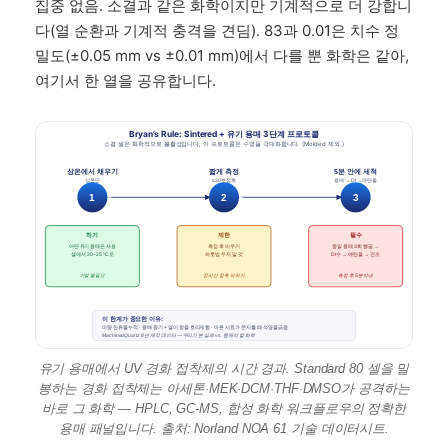
집중 없음. 소결과 같은 화학이지만 기계적으로 더 강합니
다(열 순환과 기계적 충격을 견딤). 83과 0.01은 치수 정
밀도(±0.05 mm vs ±0.01 mm)에서 다를 뿐 화학은 같아,
여기서 한 열을 공유합니다.
Bryan’s Rule: Sintered + 유기 용매 3단계 프로토콜
소결 셀은 화학적으로 불활성입니다; 이 프로토콜은 수명을 극대화합니다. (Molded 제외.)
상온에서 채우기
짧게 측정
5분 안에 세척
상온만
≤30분 접촉
용매 → DI → 에탄올
1
2
3
하기
제한
필수
어떤 유기 용매든 사용
측정 후 비우기
동일 용매 3회 헹굼 →
셀에서 20–25 °C로
하룻밤 두지 말 것
DI수 → 에탄올 → 건조
가열 불필요
장시간 접촉 피하기
측정 후 5분 이내
이 한계가 중요한 이유:
미량 잔류물 누적 · 용매 증기 + 열이 창을 흐리게 함 · 마른 시료가 문지를 때 석영을 긁음
MachinedQuartz 8년 제작 데이터 — 우리가 본 실패 vs. 통해야 할 화학
유기 용매에서 UV 경화 접착제의 시간 경과. Standard 80 셀을 밀
봉하는 경화 접착제는 아세톤·MEK·DCM·THF·DMSO가 공격하는
바로 그 화학 — HPLC, GC-MS, 합성 화학 워크플로우의 정확한
용매 패널입니다. 출처: Norland NOA 61 기술 데이터시트.