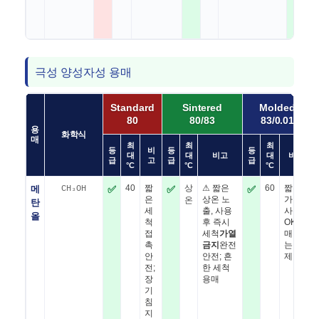
극성 양성자성 용매
Standard
Sintered
Molded
80
80/83
83/0.01
용
화학식
매
최
최
최
등
비
등
등
대
대
비고
대
비고
급
고
급
급
°C
°C
°C
메
CH₃OH
✅
40
짧
✅
상
⚠ 짧은
✅
60
짧은
은
상온 노
가열
온
탄
세
출, 사용
사용
올
척
후 즉시
OK(용
접
세척
가열
매 끓
촉
금지
완전
는점
안
안전; 흔
제한)
전;
한 세척
장
용매
기
침
지