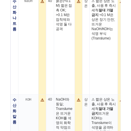
수
NaOH
⚠️
40
묽은(<0.1
⚠️
상
⚠ 짧은 상온 노
⚠️
M) 짧은 접
출, 사용 후 즉시
온
산
촉 OK;
세척
절대 가열
화
>0.1 M은
금지
<0.1 M은
나
접착제와
상온 장기 안전;
트
석영 둘 다
뜨거운
륨
공격
NaOH/KOH는
석영 부식
(Translume)
수
KOH
⚠️
40
NaOH와
⚠️
상
⚠ 짧은 상온 노
⚠️
1
동일;
출, 사용 후 즉시
온
산
Translume
세척
절대 가열
화
은 뜨거운
금지
뜨거운
칼
KOH를 석
KOH는
륨
영의 화학
Translume이
적 약점으
석영을 공격하