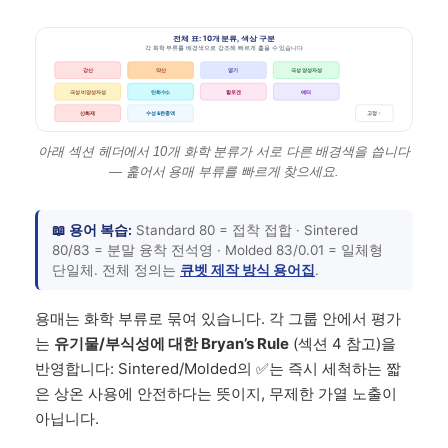
전체 표: 10개 분류, 색상 구분
각 화학 부류를 배경색으로 강조해 빠르게 훑을 수 있습니다
강산
약산
염기
극성 양성자성
극성 비양성자성
탄화수소
할로겐
에터
산화제
수성 & 완충액
고정 ↑
아래 섹션 헤더에서 10개 화학 분류가 서로 다른 배경색을 씁니다
— 훑어서 용매 부류를 빠르게 찾으세요.
📖 용어 복습:
Standard 80 = 접착 접합 · Sintered
80/83 = 분말 융착 전석영 · Molded 83/0.01 = 일체형
단일체. 전체 정의는
큐벳 제작 방식 용어집
.
용매는 화학 부류로 묶여 있습니다. 각 그룹 안에서 평가
는
유기물/부식성에 대한 Bryan’s Rule
(섹션 4 참고)을
반영합니다: Sintered/Molded의 ✅는 즉시 세척하는 짧
은 상온 사용에 안전하다는 뜻이지, 무제한 가열 노출이
아닙니다.