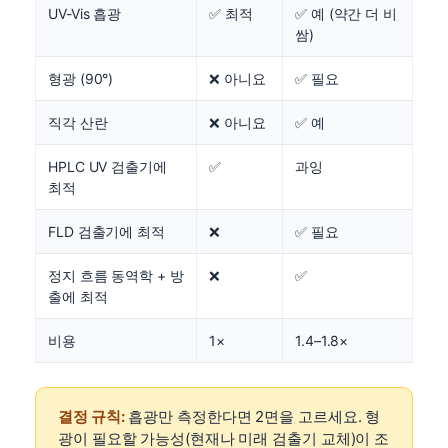
UV-Vis 흡광
✅ 최적
✅ 예 (약간 더 비
쌈)
형광 (90°)
❌ 아니요
✅ 필요
직각 산란
❌ 아니요
✅ 예
HPLC UV 검출기에
✅
과잉
최적
FLD 검출기에 최적
❌
✅ 필요
정지 흐름 동역학 + 방
❌
✅
출에 최적
비용
1×
1.4–1.8×
결정 규칙:
흡광만 측정한다면 2면을 고르세요. 형
광이 필요할 가능성(현재나 미래 검출기 교체)이 조