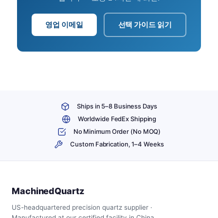
영업 이메일
선택 가이드 읽기
Ships in 5–8 Business Days
Worldwide FedEx Shipping
No Minimum Order (No MOQ)
Custom Fabrication, 1–4 Weeks
MachinedQuartz
US-headquartered precision quartz supplier ·
Manufactured at our certified facility in China