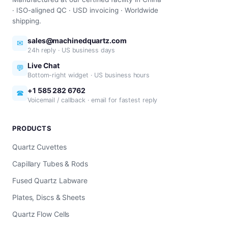
· ISO-aligned QC · USD invoicing · Worldwide
shipping.
sales@machinedquartz.com
✉
24h reply · US business days
Live Chat
💬
Bottom-right widget · US business hours
+1 585 282 6762
☎
Voicemail / callback · email for fastest reply
PRODUCTS
Quartz Cuvettes
Capillary Tubes & Rods
Fused Quartz Labware
Plates, Discs & Sheets
Quartz Flow Cells