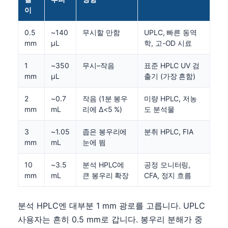
이
0.5
~140
무시할 만함
UPLC, 빠른 동역
mm
µL
학, 고-OD 시료
1
~350
무시–작음
표준 HPLC UV 검
mm
µL
출기 (가장 흔함)
2
~0.7
작음 (1분 봉우
미량 HPLC, 저농
mm
mL
리에 Δ<5 %)
도 분석물
3
~1.05
좁은 봉우리에
분취 HPLC, FIA
mm
mL
눈에 띔
10
~3.5
분석 HPLC에
공정 모니터링,
mm
mL
큰 봉우리 확장
CFA, 정지 흐름
분석 HPLC엔 대부분 1 mm 광로를 고릅니다. UPLC
사용자는 흔히 0.5 mm로 갑니다. 봉우리 분해가 중