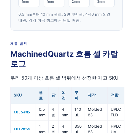
1mm
1mm
2mm
3mm
0.5 mm부터 10 mm 광로, 2면·4면 광, 4–10 mm 외경
배관. 각각 미국 창고에서 당일 배송.
제품 범위
MachinedQuartz 흐름 셀 카탈
로그
우리 50개 이상 흐름 셀 범위에서 선정한 재고 SKU:
광
외
부
SKU
광
제작
적합
로
경
피
0.5
4
4
140
Molded
UPLC
C0.54WS
mm
면
mm
µL
83
FLD
1
2
4
350
Molded
HPLC
C012WS4
mm
면
mm
µL
83
UV