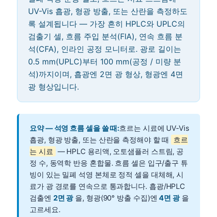
UV-Vis 흡광, 형광 방출, 또는 산란을 측정하도
록 설계됩니다 — 가장 흔히 HPLC와 UPLC의
검출기 셀, 흐름 주입 분석(FIA), 연속 흐름 분
석(CFA), 인라인 공정 모니터로. 광로 길이는
0.5 mm(UPLC)부터 100 mm(공정 / 미량 분
석)까지이며, 흡광엔 2면 광 형상, 형광엔 4면
광 형상입니다.
요약 — 석영 흐름 셀을 쓸 때:
흐르는 시료에 UV-Vis
흡광, 형광 방출, 또는 산란을 측정해야 할 때
흐르
는 시료
— HPLC 용리액, 오토샘플러 스트림, 공
정 수, 동역학 반응 혼합물. 흐름 셀은 입구/출구 튜
빙이 있는 밀폐 석영 본체로 정적 셀을 대체해, 시
료가 광 경로를 연속으로 통과합니다. 흡광/HPLC
검출엔
2면 광
을, 형광(90° 방출 수집)엔
4면 광
을
고르세요.