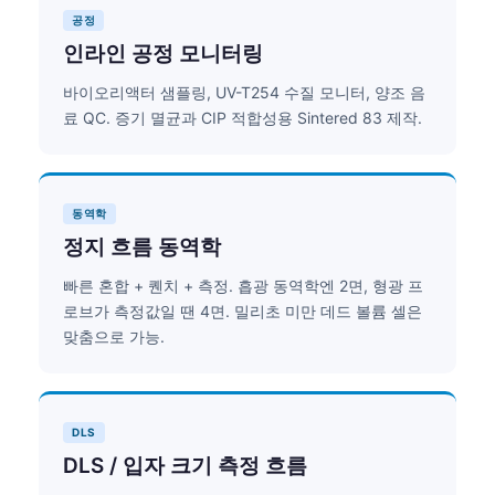
공정
인라인 공정 모니터링
바이오리액터 샘플링, UV-T254 수질 모니터, 양조 음
료 QC. 증기 멸균과 CIP 적합성용 Sintered 83 제작.
동역학
정지 흐름 동역학
빠른 혼합 + 퀜치 + 측정. 흡광 동역학엔 2면, 형광 프
로브가 측정값일 땐 4면. 밀리초 미만 데드 볼륨 셀은
맞춤으로 가능.
DLS
DLS / 입자 크기 측정 흐름