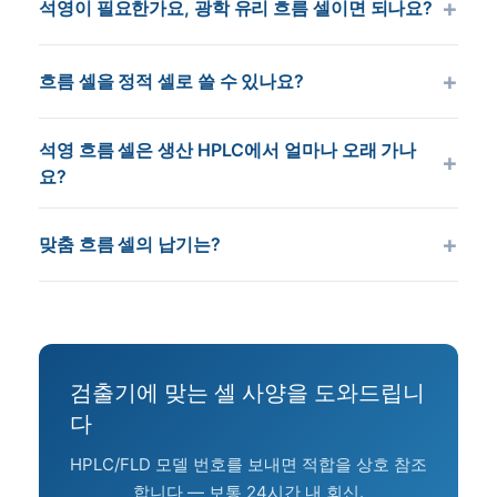
Shimadzu SPD-M40 등)에 맞는지 확인하세요.
석영이 필요한가요, 광학 유리 흐름 셀이면 되나요?
누설로 실패하므로, 어떤 안전 사고 전에 느린 방울을
1 mL/분 유속에 30초 봉우리의 분석 HPLC엔, 봉우리
보게 됩니다.
부피 = 500 µL라, 셀 부피는 ≤ 50 µL여야 합니다. 그
UV 검출기(190–350 nm)엔 석영이 필요합니다(
USP
래서 대부분의 분석 HPLC 검출기가 1 mm × 350 µL
흐름 셀을 정적 셀로 쓸 수 있나요?
<851> 분광광도법 지침
에 따라) — 광학 유리는 약
셀을 씁니다 — 이상보다 약간 크지만 실용적 절충으
320 nm에서 차단됩니다. 가시광 전용 검출기(350–
네 — 입구로 시료를 채우고, 두 포트를 막고, 어떤 밀
로 받아들여집니다. UPLC 봉우리(5초 폭)는 140 µL
800 nm)엔 광학 유리가 통하고 더 쌉니다. NIR 검출
석영 흐름 셀은 생산 HPLC에서 얼마나 오래 가나
폐 셀처럼 쓰세요. 광학 성능은 동일합니다. 유일한
이하가 필요합니다.
요?
기(1100 nm 초과)는 투과 유지에 JGS3 등급 석영이
사소한 단점은 (입구/출구 니플로 인한) 약간 큰 전체
필요합니다. 전체 분석은
석영 vs 유리 큐벳
을 보세
본체로, 일부 소형 기기에서 셀 홀더 적합을 복잡하게
적절한 세척과 강한 용매 없이, 5년 이상 매일 사용이
요.
맞춤 흐름 셀의 납기는?
할 수 있습니다.
전형적입니다. 두 주요 고장 모드는 입자 든 시료로
인한 창 긁힘(항상 상류에 0.45 µm 필터 사용)과 과
재고 SKU는 미국 창고에서 당일 배송(실험실까지 5–
조임 피팅으로 인한 칼라 누설(무플랜지 PEEK는 손
8일). 맞춤 형상: 표준 피팅의 10 mm까지 광로 길이
조임 + 1/4 회전이 사양)입니다. 석영 자체는 열화하
는 4–6주, 비표준 외경, 보강 칼라, 또는 대형 본체는
지 않습니다.
6–8주. MOQ 1 — 맞춤 설계에 최소 주문 수량 없음.
검출기에 맞는 셀 사양을 도와드립니
다
HPLC/FLD 모델 번호를 보내면 적합을 상호 참조
합니다 — 보통 24시간 내 회신.