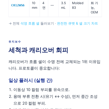
10
4
3.5
Molded
화 가
—
C012WS6
mm
면
mL
83
능,
OEM
→ 전체
석영 흐름 셀
둘러보기 ·
완전한 큐벳 & 셀 크기 차트
유지보수
세척과 캐리오버 회피
캐리오버가 흐름 셀이 수명 전에 교체되는 1위 이유입
니다. 프로토콜이 중요합니다:
일상 플러시 (실행 간)
이동상 10 컬럼 부피를 유속으로.
용매 부류 전환 시(유기 ↔ 수성), 먼저 중간 조성
으로 20 컬럼 부피.