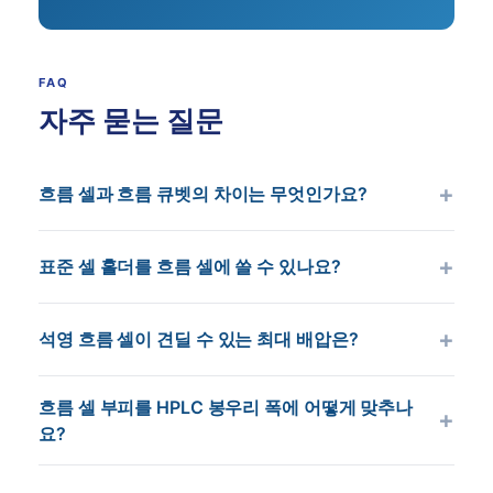
FAQ
자주 묻는 질문
흐름 셀과 흐름 큐벳의 차이는 무엇인가요?
용어는 호환적으로 쓰입니다. “흐름 셀”은 HPLC와 공
표준 셀 홀더를 흐름 셀에 쓸 수 있나요?
정 애널라이저 맥락에 더 흔하고; “흐름 큐벳”은 연구
와 벤치 분광에 더 흔합니다. 둘 다 같은 장치를 가리
보통 예. 12.5 × 12.5 mm 본체 외형의
킵니다 — 입구/출구 배관이 있는 밀폐 석영 광학 챔
석영 흐름 셀이 견딜 수 있는 최대 배압은?
MachinedQuartz 흐름 셀은 어떤 표준 1 cm 분광광
버.
도계 홀더에도 맞습니다. 배관 튜브가 위로 나가므로,
표준 MQ 흐름 셀은 200 bar(2,900 psi) 연속 정격입
홀더 뚜껑은 열려 있거나 수정되어야 합니다. HPLC
흐름 셀 부피를 HPLC 봉우리 폭에 어떻게 맞추나
니다. 400 bar 초과 UHPLC 용도는 보강 칼라 맞춤
요?
검출기 셀은 홀더가 검출기 모듈에 내장됨 — 셀 치수
셀이 필요합니다 — 주문 시 최대 시스템 압력을 명시
가 특정 검출기 모델(Agilent G7117A, Waters 2998,
하세요. 석영 자체는 본체의 파국적 파괴 전에 칼라
경험칙: 셀 부피는 봉우리 부피의 ≤ 10 %여야 합니다.