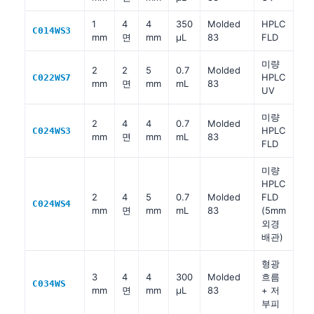
1
4
4
350
Molded
HPLC
C014WS3
mm
면
mm
µL
83
FLD
미량
2
2
5
0.7
Molded
HPLC
C022WS7
mm
면
mm
mL
83
UV
미량
2
4
4
0.7
Molded
HPLC
C024WS3
mm
면
mm
mL
83
FLD
미량
HPLC
2
4
5
0.7
Molded
FLD
C024WS4
mm
면
mm
mL
83
(5mm
외경
배관)
형광
3
4
4
300
Molded
흐름
C034WS
mm
면
mm
µL
83
+ 저
부피