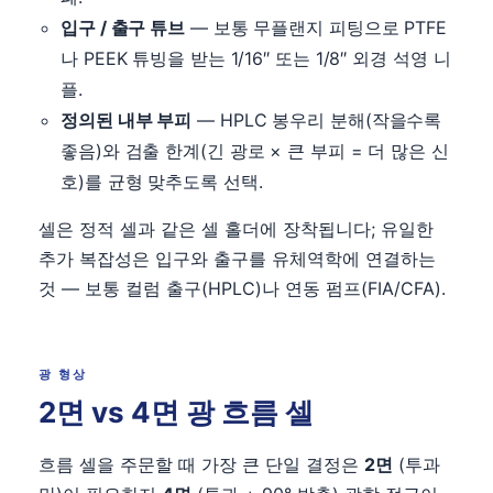
입구 / 출구 튜브
— 보통 무플랜지 피팅으로 PTFE
나 PEEK 튜빙을 받는 1/16″ 또는 1/8″ 외경 석영 니
플.
정의된 내부 부피
— HPLC 봉우리 분해(작을수록
좋음)와 검출 한계(긴 광로 × 큰 부피 = 더 많은 신
호)를 균형 맞추도록 선택.
셀은 정적 셀과 같은 셀 홀더에 장착됩니다; 유일한
추가 복잡성은 입구와 출구를 유체역학에 연결하는
것 — 보통 컬럼 출구(HPLC)나 연동 펌프(FIA/CFA).
광 형상
2면 vs 4면 광 흐름 셀
흐름 셀을 주문할 때 가장 큰 단일 결정은
2면
(투과