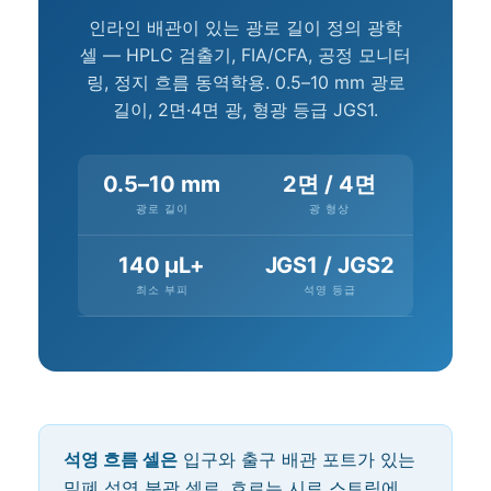
인라인 배관이 있는 광로 길이 정의 광학
셀 — HPLC 검출기, FIA/CFA, 공정 모니터
링, 정지 흐름 동역학용. 0.5–10 mm 광로
길이, 2면·4면 광, 형광 등급 JGS1.
0.5–10 mm
2면 / 4면
광로 길이
광 형상
140 µL+
JGS1 / JGS2
최소 부피
석영 등급
석영 흐름 셀은
입구와 출구 배관 포트가 있는
밀폐 석영 분광 셀로, 흐르는 시료 스트림에