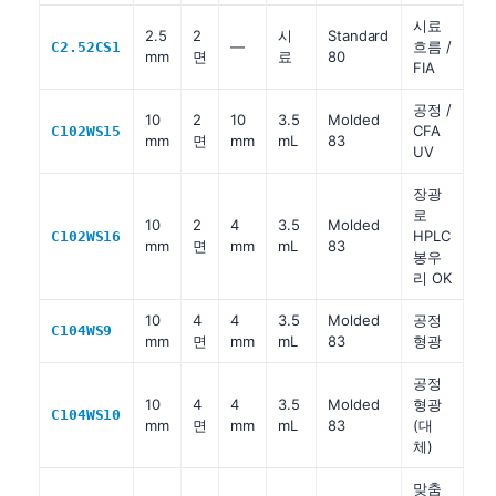
시료
2.5
2
시
Standard
—
흐름 /
C2.52CS1
mm
면
료
80
FIA
공정 /
10
2
10
3.5
Molded
CFA
C102WS15
mm
면
mm
mL
83
UV
장광
로
10
2
4
3.5
Molded
HPLC
C102WS16
mm
면
mm
mL
83
봉우
리 OK
10
4
4
3.5
Molded
공정
C104WS9
mm
면
mm
mL
83
형광
공정
10
4
4
3.5
Molded
형광
C104WS10
mm
면
mm
mL
83
(대
체)
맞춤