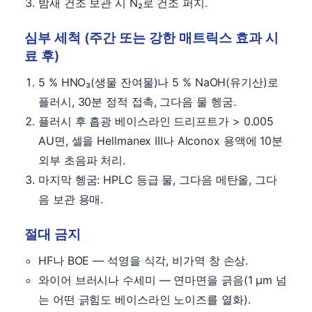
밤새 건조 보관 시 N₂로 건조 퍼지.
심부 세척 (주간 또는 강한 매트릭스 효과 시
료 후)
5 % HNO₃(생물 잔여물)나 5 % NaOH(유기산)로
플러시, 30분 정적 접촉, 그다음 물 헹굼.
플러시 후 흡광 베이스라인 드리프트가 > 0.005
AU면, 셀을 Hellmanex III나 Alconox 용액에 10분
외부 초음파 처리.
마지막 헹굼: HPLC 등급 물, 그다음 메탄올, 그다
음 보관 용매.
절대 금지
HF나 BOE — 석영을 식각, 비가역 창 손상.
와이어 브러시나 수세미 — 연마면을 긁음(1 µm 넘
는 어떤 긁힘도 베이스라인 노이즈를 열화).