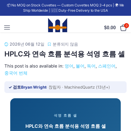
📦 No MOQ on Stock Cuvettes — Custom Cuvettes MOQ 2–4 pcs | 🌍 We
Ship Worldwide | 🇺🇸 Duty-Free Delivery to the USA
0
$
0.00
2026년 06월 12일
분류되지 않음
HPLC와 연속 흐름 분석용 석영 흐름 셀
This post is also available in:
영어
불어
독어
스페인어
중국어 번체
✓ 검토
Bryan Wright
· 찭립자 · MachinedQuartz (13년+)
석영 흐름 셀
HPLC와 연속 흐름 분석용 석영 흐름 셀