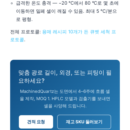
급격한 온도 충격 — −20 °C에서 80 °C로 몇 초에
이동하면 밀폐 셀이 깨질 수 있음. 최대 5 °C/분으
로 평형.
전체 프로토콜:
용매 레시피 10개가 든 큐벳 세척 프
로토콜
.
맞춤 광로 길이, 외경, 또는 피팅이 필
요하세요?
MachinedQuartz는 도면에서 4–6주에 흐름 셀
을 제작, MOQ 1. HPLC 모델과 검출기를 보내면
셀을 사양해 드립니다.
견적 요청
재고 SKU 둘러보기