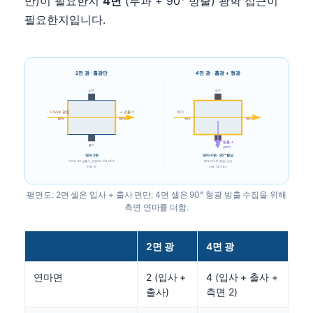
만)이 필요한지
4면
(투과 + 90° 방출) 광학 접근이
필요한지입니다.
2면 광 · 흡광만
4면 광 · 흡광 + 형광
입구
입구
연마
UV/Vis 광원
→ 검출기
여기
연마
연마
연마
연마
연마
방출 ↓
출구
출구
(90°)
연마 2면
연마 4면 · 90° 형상
HPLC UV 검출기, 공정 UV-Vis, CFA
HPLC FLD, 형광, 산란
비용: 1×
비용: 1.4–1.8×
평면도: 2면 셀은 입사 + 출사 면만; 4면 셀은 90° 형광 방출 수집을 위해
측면 연마를 더함.
2면 광
4면 광
연마면
2 (입사 +
4 (입사 + 출사 +
출사)
측면 2)