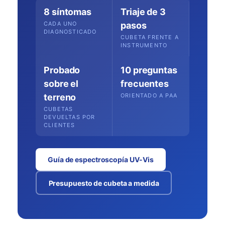
8 síntomas
Triaje de 3
CADA UNO
pasos
DIAGNOSTICADO
CUBETA FRENTE A
INSTRUMENTO
Probado
10 preguntas
sobre el
frecuentes
terreno
ORIENTADO A PAA
CUBETAS
DEVUELTAS POR
CLIENTES
Guía de espectroscopía UV-Vis
Presupuesto de cubeta a medida