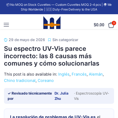
📦 No MOQ on Stock Cuvettes — Custom Cuvettes MOQ 2–4 pcs | 🌍 We
Ship Worldwide | 🇺🇸 Duty-Free Delivery to the USA
0
$
0.00
29 de mayo de 2026
Sin categorizar
Su espectro UV-Vis parece
incorrecto: las 8 causas más
comunes y cómo solucionarlas
This post is also available in:
Inglés
Francés
Alemán
Chino tradicional
Coreano
✓ Revisado técnicamente
Dr. Julia
· Espectroscopía UV-
por
Zhu
Vis
La resolución de problemas de UV-Vis es
el