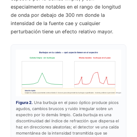
especialmente notables en el rango de longitud
de onda por debajo de 300 nm donde la
intensidad de la fuente cae y cualquier
perturbación tiene un efecto relativo mayor.
Burbujas en la cubeta — qué aspecto tienen en el espectro
Cubeta limpia · sin burbujas
Misma muestra · burbujas en el paso
Pico simétrico · línea base plana
Picos agudos · cambios bruscos · deriva
Solución rápida
A reproducible a ±0,001 OD
Las burbujas actúan como fuentes puntuales de dispersión
Golpee la cubeta suavemente contra el dedo 2–3 veces para desprender las burbujas superficiales · invierta y rellene si persisten · desgasifique las muestras v
Figura 2.
Una burbuja en el paso óptico produce picos
agudos, cambios bruscos y ruido irregular sobre un
espectro por lo demás limpio. Cada burbuja es una
discontinuidad del índice de refracción que dispersa el
haz en direcciones aleatorias; el detector ve una caída
momentánea de la intensidad transmitida que se