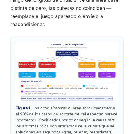
rango de longitud de onda. Si ve una línea base
distinta de cero, las cubetas no coinciden —
reemplace el juego apareado o envíelo a
reacondicionar.
8 síntomas → ruta de diagnóstico
Elija lo que ve; siga la flecha hasta la sección de diagnóstico
El espectro parece incorrecto
¿Cuál es el problema visible?
Burbujas en la cubeta
Franjas / ondulaciones
La línea base deriva
Línea base inclinada
picos fantasma · espigas
ondulaciones periódicas
subida/bajada lenta
inclinada a lo largo de λ
Ruido alto
Luz parásita
A negativa
Saturación
línea base dentada
falsa A baja < 220nm
valores por debajo de cero
A > 3 · cima plana
Categorías de causa raíz
Artefacto de la cubeta
Muestra / calentamiento del instrumento
Hardware / fuente
burbujas, franjas — solucionables en < 30 s
deriva, inclinación — espere o rehaga el blanco
ruido, luz parásita — calibración
Error del usuario / configuración
referencia incorrecta, saturación — rehaga el blanco o diluya
Primera prueba:
gire la cubeta 180° y vuelva a barrer. Si el artefacto se mueve, es la cubeta. Si permanece, es la muestra o el instrumento.
Figura 1.
Los ocho síntomas cubren aproximadamente
el 90% de los casos de soporte de «el espectro parece
incorrecto». Codificados por color según la causa raíz:
los síntomas rojos son artefactos de la cubeta que se
solucionan en segundos (girar, rellenar, reemplazar);