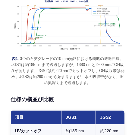
透過曲線：JGS1・JGS2・JGS3（10 mm光路）
185
254
1380 OH
2200 OH
100
JGS1：深紫外
JGS2：標準UV-Vis
JGS3：IR最適化
80
60
透過率 %
JGS3は3500 nmまで透過
（JGS1/JGS2は約2500で減衰）
JGS2 カットオフ
40
約220 nm
JGS3 カットオフ
20
約260 nm
JGS1 カットオフ
約185 nm
0%
150
200
254
300
400
600
1000
1500
2000
2500
3000
3500
波長（nm）・非線形スケール
図1.
3つの石英グレードの10 mm光路における概略の透過曲線。
JGS1は約185 nmまで透過しますが、1380 nmと2200 nmにOH吸
収があります。JGS2は約220 nmでカットオフし、OH吸収帯は弱
め。JGS3は約260 nmから始まりますが、水の吸収帯がなく、IR
の奥深くまで透過します。
仕様の横並び比較
項目
JGS1
JGS2
UVカットオフ
約185 nm
約220 nm