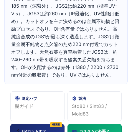
185 nm（深紫外）、JGS2は約220 nm（標準UV-
Vis）、JGS3は約260 nm（IR最適化、UV性能は低
め）。カットオフを主に決めるのは金属不純物と溶
融プロセスであり、OH含有量ではありません。高
純度合成のJGS1が最も深く透過します。JGS2は微
量金属不純物と点欠陥のため220 nm付近でカット
オフします。天然石英を真空融着したJGS3は、約
240–260 nm帯を吸収する酸素欠乏欠陥を持ちま
す。OHが支配するのは赤外（1380 / 2200 / 2730
nm付近の吸収帯）であり、UVではありません。
🎯
⚙️
選定ハブ
製法
親ガイド
Std80 / Sint83 /
Mold83
🔬
✏️
UVカットオフ
カスタムが必要？