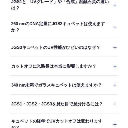
JGS1と「UVグレード」や「合成」溶融石英の違い
で約185 nmまで透過します。約165 nm未満では、
は？
最もきれいな合成溶融石英でも透過しません。真空
JGS1は、火炎溶融で作られる深紫外グレード溶融
紫外の作業には、サファイア（約150 nm）、
260 nmのDNA定量にJGS2キュベットは使えます
石英に対する中国国家規格（GB/T）の呼称です。
MgF₂（約115 nm）、LiF（約105 nm）の窓に移る必
か？
米欧メーカー（Heraeus Suprasil、Corning 7980、
要があります。当社の
窓材ガイド
で、石英より下
はい。JGS2は10 mm光路の260 nmで約92%透過
GE 124）の「UVグレード」や「合成」溶融石英も
の選択肢を解説しています。
JGS3キュベットのUV性能がひどいのはなぜ？
し、日常的なA260測定ではJGS1と区別がつきませ
同じ大分類、すなわち火炎溶融・高OH・カットオ
ん。同じワークフローで220 nmのペプチド結合も
フ約185 nmを指します。性能は数 nmの範囲で同等
それは欠陥ではなく、設計上そうなっています。
読む必要がある場合や、測定中にDNAサンプルが殺
で、違いはOH含有量をどれだけ厳密に管理するか
カットオフに光路長は本当に影響しますか？
JGS3はIR用にOHを除くため真空融着されますが、
菌用254 nm UVに晒される場合にのみ、JGS1に切
にあります。
同じ真空プロセスが200〜260 nm域を吸収する酸
り替えてください。
はい、ベール・ランベルト則によります。100 mm
素欠乏欠陥を生みます。JGS3はUV性能と引き換え
340 nm未満でガラスキュベットは使えますか？
のJGS1セルは、材料仕様が185 nmでも実用上のカ
にIR透過性を得ています。UV-Vis用にJGS3を購入
ットオフは約195 nmです。光路が10倍になると、
したのなら、返品してJGS2を注文してください。
いいえ、確実には使えません。BK7光学ガラスの透
カットオフ遷移域での吸光度も10倍になるためで
JGS1・JGS2・JGS3を見た目で見分けるには？
過は340〜320 nmで急速に落ち、320 nm未満では
す。200 nm未満を要する微量UVの作業には、1〜
10 mmセルで吸光度が1 AUを超えます。UVの作業
10 mmのセルを使ってください。詳しい計算は上記
見分けられません。3つとも目では同じに見えま
にはJGS2（220 nm未満ならJGS1）に切り替えてく
キュベットの経年でUVカットオフは変わります
§4と、当社の
光路長ガイド
.
す。識別には、透過スキャン（JGS3は260 nm、
か？