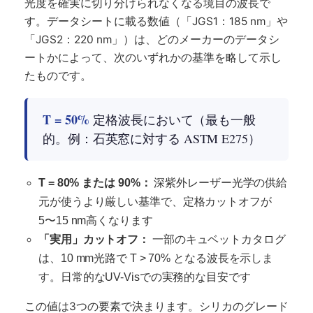
光度を確実に切り分けられなくなる境目の波長で
す。データシートに載る数値（「JGS1：185 nm」や
「JGS2：220 nm」）は、どのメーカーのデータシ
ートかによって、次のいずれかの基準を略して示し
たものです。
T = 50%
定格波長において（最も一般
的。例：石英窓に対する ASTM E275）
T = 80% または 90%：
深紫外レーザー光学の供給
元が使うより厳しい基準で、定格カットオフが
5〜15 nm高くなります
「実用」カットオフ：
一部のキュベットカタログ
は、10 mm光路で T > 70% となる波長を示しま
す。日常的なUV-Visでの実務的な目安です
この値は3つの要素で決まります。シリカのグレード