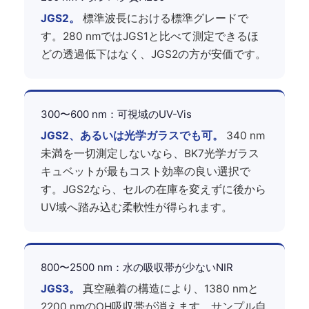
JGS2。
標準波長における標準グレードで
す。280 nmではJGS1と比べて測定できるほ
どの透過低下はなく、JGS2の方が安価です。
300〜600 nm：可視域のUV-Vis
JGS2、あるいは光学ガラスでも可。
340 nm
未満を一切測定しないなら、BK7光学ガラス
キュベットが最もコスト効率の良い選択で
す。JGS2なら、セルの在庫を変えずに後から
UV域へ踏み込む柔軟性が得られます。
800〜2500 nm：水の吸収帯が少ないNIR
JGS3。
真空融着の構造により、1380 nmと
2200 nmのOH吸収帯が消えます。サンプル自