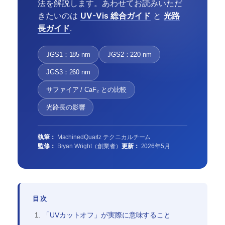
法を解説します。あわせてお読みいただ
きたいのは
UV-Vis 総合ガイド
と
光路
長ガイド
.
JGS1：185 nm
JGS2：220 nm
JGS3：260 nm
サファイア / CaF₂ との比較
光路長の影響
執筆：
MachinedQuartz テクニカルチーム
監修：
Bryan Wright（創業者）
更新：
2026年5月
目次
「UVカットオフ」が実際に意味すること