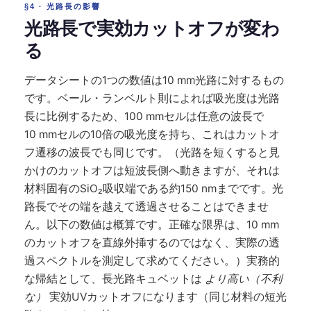
§4 · 光路長の影響
光路長で実効カットオフが変わ
る
データシートの1つの数値は10 mm光路に対するもの
です。ベール・ランベルト則によれば吸光度は光路
長に比例するため、100 mmセルは任意の波長で
10 mmセルの10倍の吸光度を持ち、これはカットオ
フ遷移の波長でも同じです。（光路を短くすると見
かけのカットオフは短波長側へ動きますが、それは
材料固有のSiO₂吸収端である約150 nmまでです。光
路長でその端を越えて透過させることはできませ
ん。以下の数値は概算です。正確な限界は、10 mm
のカットオフを直線外挿するのではなく、実際の透
過スペクトルを測定して求めてください。）実務的
な帰結として、長光路キュベットは
より高い（不利
な）
実効UVカットオフになります（同じ材料の短光