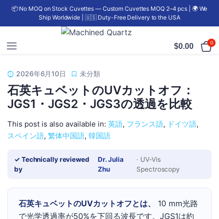
📦 No MOQ on Stock Cuvettes — Custom Cuvettes MOQ 2–4 pcs | 🌍 We
Ship Worldwide | 🇺🇸 Duty-Free Delivery to the USA
0
$
0.00
2026年6月10日
未分類
石英キュベットのUVカットオフ：
JGS1・JGS2・JGS3の透過を比較
This post is also available in:
英語
フランス語
ドイツ語
スペイン語
繁体中国語
韓国語
✓ Technically reviewed
Dr. Julia
· UV-Vis
by
Zhu
Spectroscopy
石英キュベットのUVカットオフとは、
10 mm光路
で光学透過率が50%を下回る波長です。JGS1は約