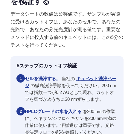
を検証する
データシートの数値は公称値です。サンプルが実際
に受けるカットオフは、あなたのセルで、あなたの
光路で、あなたの分光光度計が測る値です。重要な
メソッドに投入する前のキュベットには、この5分の
テストを行ってください。
5ステップのカットオフ検証
1
セルを洗浄する。
当社の
キュベット洗浄ペー
ジ
の徹底洗浄手順を使ってください。200 nm
では指紋一つが0.2 AUとして現れ、カットオ
フを気づかぬうちに30 nmずらします。
2
HPLCグレードの水を入れる
を200 nmの作業
に、ヘキサン/シクロヘキサンを200 nm未満の
作業に使います。溶媒選びは重要です。光路
長決定フローの§5を参照してください。