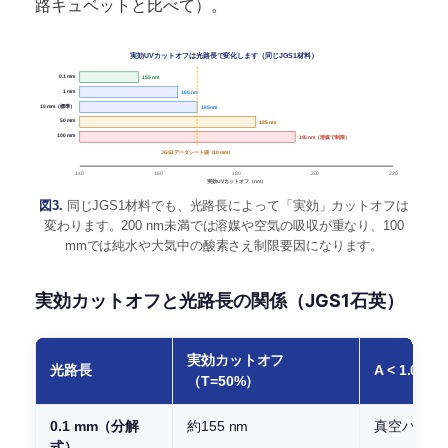
路キュベットと比べて）。
実効UVカットオフは光路長で変化します（同じJGS1材料）
0.1 mm
155 nm
1 mm
165 nm
10 mm（標準）
185 nm
50 mm
185 nm
100 mm
195 nm（溶媒で制限）
JGS1データシート値（10 mm）
140
160
180
200
220
実効UVカットオフ（nm）
図3.
同じJGS1材料でも、光路長によって「実効」カットオフは
変わります。200 nm未満では溶媒や空気の吸収が重なり、100
mmでは純水や大気中の酸素さえ制限要因になります。
実効カットオフと光路長の関係（JGS1石英）
実効カットオフ
光路長
A < 1.0 
（T=50%）
0.1 mm（分解
約155 nm
真空パージ分
式）