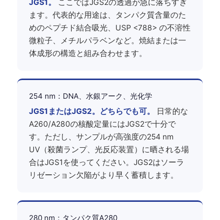
JGS1。
ここではJGS2の透過が急に落ちすぎ
ます。代表的な用途は、タンパク質含量のた
めのペプチド結合吸光、USP <788> の不溶性
微粒子、メチルパラベンなど。焼結または一
体成形の構造と組み合わせます。
254 nm：DNA、水銀アーク、光化学
JGS1またはJGS2。どちらでも可。
日常的な
A260/A280の核酸定量にはJGS2で十分で
す。ただし、サンプルが高強度の254 nm
UV（殺菌ランプ、光反応装置）に晒される場
合はJGS1を使ってください。JGS2はソーラ
リゼーション欠陥がより早く蓄積します。
280 nm：タンパク質A280