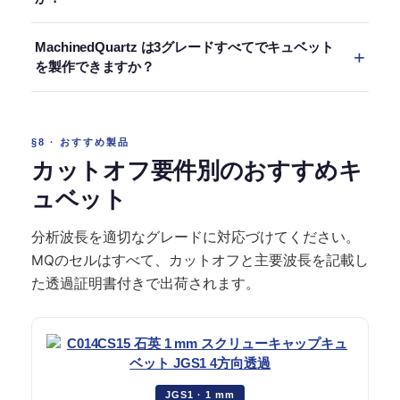
ださい。当社の
石英 対 ガラスの比較
で、トレード
JGS2は220 nmでカットオフ、JGS1は200 nmを超
オフ全体を解説しています。
はい。深紫外への強い曝露（殺菌用254 nmをラン
えて透過）か、メーカーの証明書が必要です。当社
MachinedQuartz は3グレードすべてでキュベット
プ全強度で1日数時間）は、215 nm域を吸収するカ
は推測せずに済むよう、MQの各セルにグレードを
を製作できますか？
ラーセンター、すなわちソーラリゼーションを生み
レーザーマーキングしています。手元の在庫に表示
はい。当社はJGS1・JGS2・JGS3の素材を1〜
ます。強い254 nm曝露を累計約500時間受ける
がなければ、200 nmで空気をリファレンスにスキ
10 mm厚で在庫し、標準的なキュベット形状（セミ
と、JGS2はカットオフが30〜50 nmずれることが
ャンしてください。
§8 · おすすめ製品
マイクロ、サブマイクロ、フローセル、分解式、円
あります。JGS1はより耐性があります。1000 °Cで
カットオフ要件別のおすすめキ
筒型）を3グレードのいずれでも加工します。各セ
のアニールで損傷は元に戻りますが、たいていは交
ュベット
ルには、185・220・260・540・2200 nmでの実測
換の方が安上がりです。
透過を記載した証明書が付きます。在庫外のグレー
分析波長を適切なグレードに対応づけてください。
ド/形状の組み合わせはリードタイム8〜14日です。
MQのセルはすべて、カットオフと主要波長を記載し
た透過証明書付きで出荷されます。
JGS1 · 1 mm