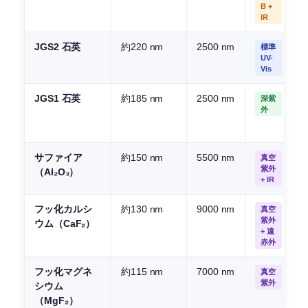
B +
IR
JGS2 石英
約220 nm
2500 nm
標準
UV-
Vis
JGS1 石英
約185 nm
2500 nm
深紫
外
サファイア
約150 nm
5500 nm
真空
紫外
（Al₂O₃）
+ IR
フッ化カルシ
約130 nm
9000 nm
真空
紫外
ウム（CaF₂）
+ 遠
赤外
フッ化マグネ
約115 nm
7000 nm
真空
紫外
シウム
（MgF₂）