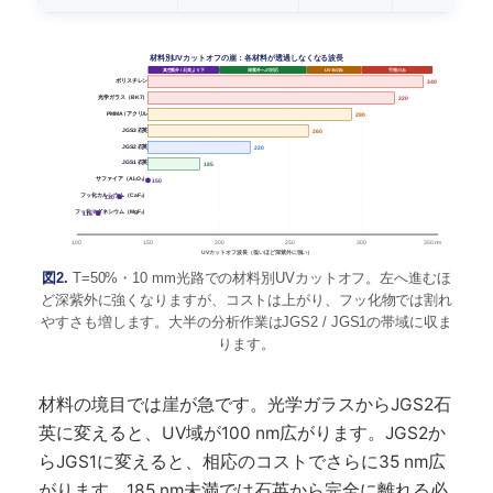
材料別UVカットオフの崖：各材料が透過しなくなる波長
真空紫外 / 石英より下
深紫外への対応
UV-Bのみ
可視のみ
ポリスチレン
340
光学ガラス（BK7）
320
PMMA / アクリル
290
JGS3 石英
260
JGS2 石英
220
JGS1 石英
185
サファイア（Al₂O₃）
150
フッ化カルシウム（CaF₂）
130
フッ化マグネシウム（MgF₂）
115
100
150
200
250
300
350 nm
UVカットオフ波長（低いほど深紫外に強い）
図2.
T=50%・10 mm光路での材料別UVカットオフ。左へ進むほ
ど深紫外に強くなりますが、コストは上がり、フッ化物では割れ
やすさも増します。大半の分析作業はJGS2 / JGS1の帯域に収ま
ります。
材料の境目では崖が急です。光学ガラスからJGS2石
英に変えると、UV域が100 nm広がります。JGS2か
らJGS1に変えると、相応のコストでさらに35 nm広
がります。185 nm未満では石英から完全に離れる必