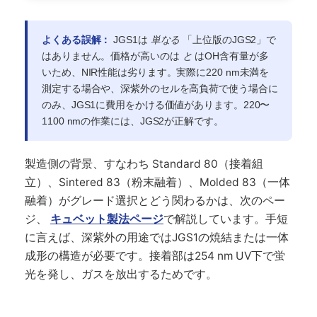
よくある誤解：
JGS1は
単なる
「上位版のJGS2」で
はありません。価格が高いのは
と
はOH含有量が多
いため、NIR性能は劣ります。実際に220 nm未満を
測定する場合や、深紫外のセルを高負荷で使う場合に
のみ、JGS1に費用をかける価値があります。220〜
1100 nmの作業には、JGS2が正解です。
製造側の背景、すなわち Standard 80（接着組
立）、Sintered 83（粉末融着）、Molded 83（一体
融着）がグレード選択とどう関わるかは、次のペー
ジ、
キュベット製法ページ
で解説しています。手短
に言えば、深紫外の用途ではJGS1の焼結または一体
成形の構造が必要です。接着部は254 nm UV下で蛍
光を発し、ガスを放出するためです。