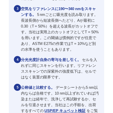
3
空気をリファレンスに190〜340 nmをスキャ
ンする。
5 nmごとに吸光度を読み取ります。
長波長側から短波長側へたどり、Aが最初に
0.30（T = 50%）を超える波長がカットオフで
す。当社は実用上のカットオフとしてT = 50%
を用います。この閾値は慣例的ですが任意で
あり、ASTM E275の作業ではT = 10%など別
の水準を使うこともあります。
4
分光光度計自身の寄与を差し引く。
セルを入
れずに同じスキャンを行います。リファレン
ススキャンでの深紫外の強度低下は、セルで
はなく装置の限界です。
5
公称値と比較する。
データシートから5 nm以
内ならば合格です。10 nm以上ずれていれば汚
染または経年で、洗浄して再試験するか、セ
ルを引退させます。当社はこの手順を、出荷
するすべての
USP/EP キュベット検証
をご覧