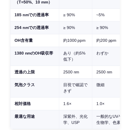
（T=50%、10 mm）
185 nmでの透過率
≥ 90%
~5%
254 nmでの透過率
≥ 90%
≥ 90%
OH含有量
約1000 ppm
約200 ppm
1380 nmのOH吸収帯
あり（約5%
わずか
低下）
透過の上限
2500 nm
2500 nm
気泡クラス
目視で確認で
微細
きず
相対価格
1.6×
1.0×
最適な用途
深紫外、光化
一般的なUV-Vis、
学、USP
生物学、色素