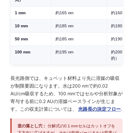
1 mm
約165 nm
約160 nm
10 mm
約185 nm
約180 nm
50 mm
約185 nm
約190 nm
100 mm
約195 nm
約200 n
的）
長光路側では、キュベット材料より先に溶媒の吸収
が制限要因になります。水は200 nmで約0.02
AU/cm吸収するため、100 mmではセルや分析対象が
寄与する前に0.2 AUの溶媒ベースラインが生じま
す。この収支計算については、
光路長の決定フロー
.
逆の落とし穴：
分解式の0.1 mmセルはカットオフを
下方向に広げますが、それは乾燥パージまたは窒素パ