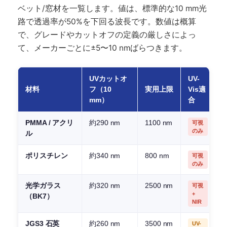
ベット/窓材を一覧します。値は、標準的な10 mm光
路で透過率が50%を下回る波長です。数値は概算
で、グレードやカットオフの定義の厳しさによっ
て、メーカーごとに±5〜10 nmばらつきます。
UVカットオ
UV-
材料
フ（10
実用上限
Vis適
mm）
合
PMMA / アクリ
約290 nm
1100 nm
可視
のみ
ル
色
ポリスチレン
約340 nm
800 nm
可視
のみ
光学ガラス
約320 nm
2500 nm
可視
+
（BK7）
A
NIR
JGS3 石英
約260 nm
3500 nm
UV-