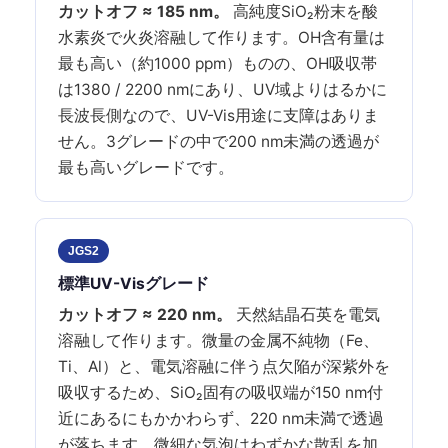
カットオフ ≈ 185 nm。
高純度SiO₂粉末を酸
水素炎で火炎溶融して作ります。OH含有量は
最も高い（約1000 ppm）ものの、OH吸収帯
は1380 / 2200 nmにあり、UV域よりはるかに
長波長側なので、UV-Vis用途に支障はありま
せん。3グレードの中で200 nm未満の透過が
最も高いグレードです。
JGS2
標準UV-Visグレード
カットオフ ≈ 220 nm。
天然結晶石英を電気
溶融して作ります。微量の金属不純物（Fe、
Ti、Al）と、電気溶融に伴う点欠陥が深紫外を
吸収するため、SiO₂固有の吸収端が150 nm付
近にあるにもかかわらず、220 nm未満で透過
が落ちます。微細な気泡はわずかな散乱を加