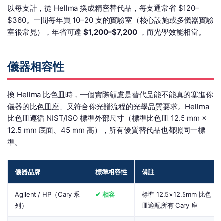
以每支計，從 Hellma 換成精密替代品，每支通常省 $120–
$360。一間每年買 10–20 支的實驗室（核心設施或多儀器實驗
室很常見），年省可達
$1,200–$7,200
，而光學效能相當。
儀器相容性
換 Hellma 比色皿時，一個實際顧慮是替代品能不能真的塞進你
儀器的比色皿座、又符合你光譜流程的光學品質要求。Hellma
比色皿遵循 NIST/ISO 標準外部尺寸（標準比色皿 12.5 mm ×
12.5 mm 底面、45 mm 高），所有優質替代品也都照同一標
準。
儀器品牌
標準相容性
備註
Agilent / HP（Cary 系
✔ 相容
標準 12.5×12.5mm 比色
列）
皿適配所有 Cary 座