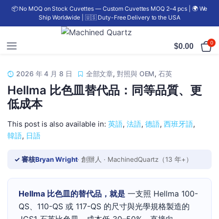
📦 No MOQ on Stock Cuvettes — Custom Cuvettes MOQ 2–4 pcs | 🌍 We
Ship Worldwide | 🇺🇸 Duty-Free Delivery to the USA
0
$
0.00
2026 年 4 月 8 日
全部文章
,
對照與 OEM
,
石英
Hellma 比色皿替代品：同等品質、更
低成本
This post is also available in:
英語
法語
德語
西班牙語
韓語
日語
✓ 審核
Bryan Wright
· 創辦人 · MachinedQuartz（13 年+）
Hellma 比色皿的替代品，就是
一支照 Hellma 100-
QS、110-QS 或 117-QS 的尺寸與光學規格製造的