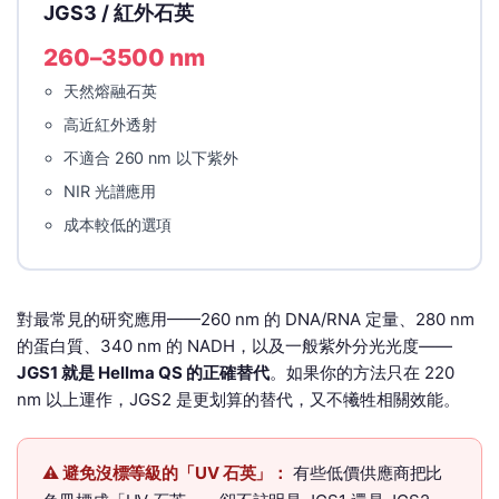
JGS3 / 紅外石英
260–3500 nm
天然熔融石英
高近紅外透射
不適合 260 nm 以下紫外
NIR 光譜應用
成本較低的選項
對最常見的研究應用——260 nm 的 DNA/RNA 定量、280 nm
的蛋白質、340 nm 的 NADH，以及一般紫外分光光度——
JGS1 就是 Hellma QS 的正確替代
。如果你的方法只在 220
nm 以上運作，JGS2 是更划算的替代，又不犧牲相關效能。
⚠️ 避免沒標等級的「UV 石英」：
有些低價供應商把比