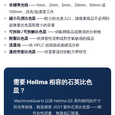
非標準光程
——1mm、2mm、5mm、20mm、50mm 或
100mm，供高/低濃度工作
縮小孔徑比色皿
——較小的光束入口，讓微量樣品不必用到
超微量比色皿那麼小的容量
可拆卸 / 可拆解比色皿
——供黏稠樣品或難清的分析物
附塞比色皿
——供揮發性溶劑或對空氣敏感的樣品
流通池
——供 HPLC 偵測器或連續流分析
溫控夾套比色皿
——供需要溫控的動力學研究
需要 Hellma 相容的石英比色
皿？
MachinedQuartz 以與 Hellma QS 系列相同的尺寸
與光學規格，製造精密 JGS1 紫外石英比色皿——附
符合性證書、無最低訂購量。