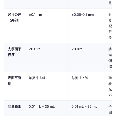
重要
尺寸公差
±0.1 mm
±0.05–0.1 mm
對儀
（外部）
器座
配合
很重
要
光學面平
<0.02°
<0.02°
防止
行度
光束
偏折
假象
表面平整
每英寸 λ/4
每英寸 λ/4
確保
度
雜散
光
<0.
容量範圍
0.01 mL – 35 mL
0.01 mL – 35 mL
全範
圍皆