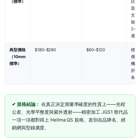
（標準）
比色
皿每
支可
能要
2–4
週
典型價格
$180–$280
$60–$120
標
（10mm
價；
標準）
機構
折扣
各異
✔ 規格結論：
在真正決定測量準確度的性質上——光程
公差、光學平整度與紫外透射——精密加工 JGS1 替代品
一項一項都對得上 Hellma QS 規格。差別在品牌名、經
銷網與型錄廣度。