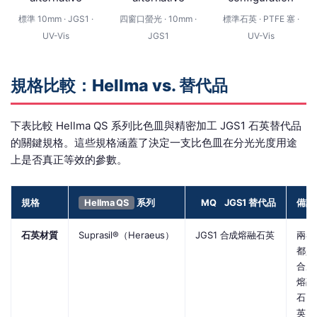
標準 10mm · JGS1 ·
四窗口螢光 · 10mm ·
標準石英 · PTFE 塞 ·
UV-Vis
JGS1
UV-Vis
規格比較：Hellma vs. 替代品
下表比較 Hellma QS 系列比色皿與精密加工 JGS1 石英替代品
的關鍵規格。這些規格涵蓋了決定一支比色皿在分光光度用途
上是否真正等效的參數。
規格
系列
JGS1 替代品
備註
Hellma QS
MQ
石英材質
Suprasil®（Heraeus）
JGS1 合成熔融石英
兩者
都是
合成
熔融
石
英；