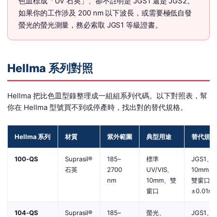
色皿標成「UV 石英」、卻不註明是 JGS1 還是 JGS2。
如果你的工作涉及 200 nm 以下波長，或需要極低自發
螢光的螢光測量，務必索取 JGS1 等級證書。
Hellma 系列對照
Hellma 把比色皿型錄整理成一組組系列代碼。以下對照表，幫
你在 Hellma 型號買不到或停產時，找出對的替代規格。
Hellma 系列
材質
紫外範圍
典型用途
替代規格
100-QS
Suprasil®
185–
標準
JGS1、
石英
2700
UV/VIS、
10mm、
nm
10mm、雙
雙窗口、
窗口
±0.01m
104-QS
Suprasil®
185–
螢光、
JGS1、