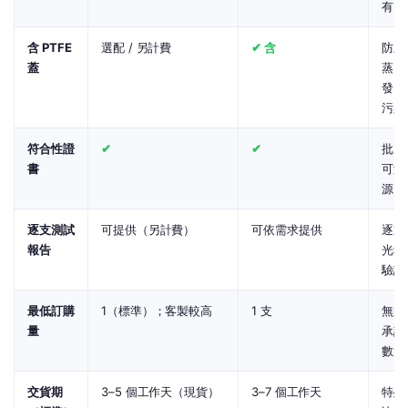
有
含 PTFE
選配 / 另計費
✔ 含
防止
蓋
蒸
發、
污染
符合性證
✔
✔
批次
書
可溯
源
逐支測試
可提供（另計費）
可依需求提供
逐支
報告
光程
驗證
最低訂購
1（標準）；客製較高
1 支
無須
量
承諾
數量
交貨期
3–5 個工作天（現貨）
3–7 個工作天
特殊