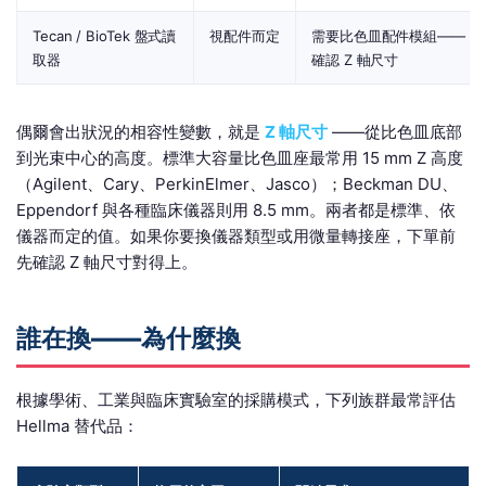
Tecan / BioTek 盤式讀
視配件而定
需要比色皿配件模組——
取器
確認 Z 軸尺寸
偶爾會出狀況的相容性變數，就是
Z 軸尺寸
——從比色皿底部
到光束中心的高度。標準大容量比色皿座最常用 15 mm Z 高度
（Agilent、Cary、PerkinElmer、Jasco）；Beckman DU、
Eppendorf 與各種臨床儀器則用 8.5 mm。兩者都是標準、依
儀器而定的值。如果你要換儀器類型或用微量轉接座，下單前
先確認 Z 軸尺寸對得上。
誰在換——為什麼換
根據學術、工業與臨床實驗室的採購模式，下列族群最常評估
Hellma 替代品：