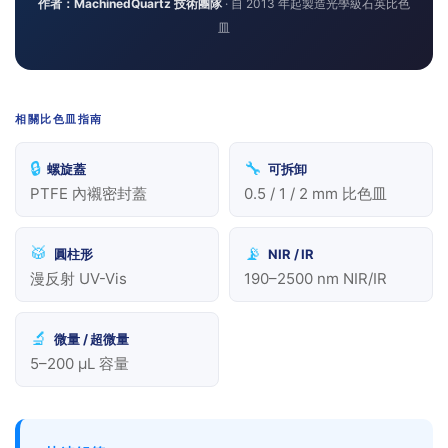
作者：MachinedQuartz 技術團隊
· 自 2013 年起製造光學級石英比色
皿
相關比色皿指南
🔒
🔧
螺旋蓋
可拆卸
PTFE 內襯密封蓋
0.5 / 1 / 2 mm 比色皿
🥁
📡
圓柱形
NIR / IR
漫反射 UV-Vis
190–2500 nm NIR/IR
🔬
微量 / 超微量
5–200 µL 容量