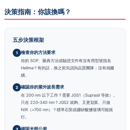
決策指南：你該換嗎？
五步決策框架
檢查你的方法要求
1
你的 SOP、藥典方法或驗證文件有沒有用型號指名
Hellma？有的話，換之前先諮詢品質團隊；沒有就繼
續。
確認你的紫外波長需求
2
在 200 nm 以下工作？需要 JGS1（Suprasil 等效）。
只在 220–340 nm？JGS2 就夠、又更划算。只做
NIR（>700 nm）？標準石英或硼矽酸鹽玻璃可能就
行。
確認光程公差
3