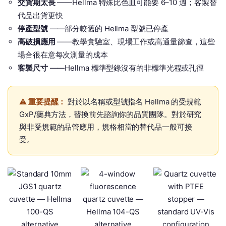
交貨期太長
——Hellma 特殊比色皿可能要 6–10 週；客製替
代品出貨更快
停產型號
——部分較舊的 Hellma 型號已停產
高破損應用
——教學實驗室、現場工作或高通量篩查，這些
場合很在意每次測量的成本
客製尺寸
——Hellma 標準型錄沒有的非標準光程或孔徑
⚠️ 重要提醒：
對於以名稱或型號指名 Hellma 的受規範
GxP/藥典方法，替換前先諮詢你的品質團隊。對於研究
與非受規範的品管應用，規格相當的替代品一般可接
受。