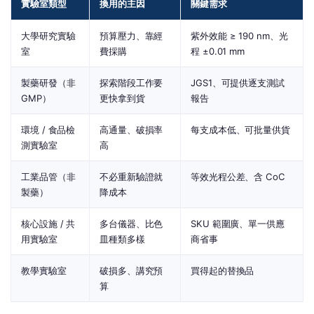
實驗室類型
換用的主因
關鍵需求
大學研究實驗
預算壓力、靠經
紫外效能 ≥ 190 nm、光
室
費採購
程 ±0.01 mm
製藥研發（非
探索階段工作要
JGS1、可提供逐支測試
GMP）
更快拿到貨
報告
環境 / 食品檢
高通量、破損率
每支成本低、可批量供貨
測實驗室
高
工業品管（非
不必重新驗證就
等效光程公差、含 CoC
製藥）
降成本
核心設施 / 共
多台儀器、比色
SKU 範圍廣、單一供應
用實驗室
皿種類多樣
商省事
教學實驗室
破損多、講究預
買得起的替換品
算