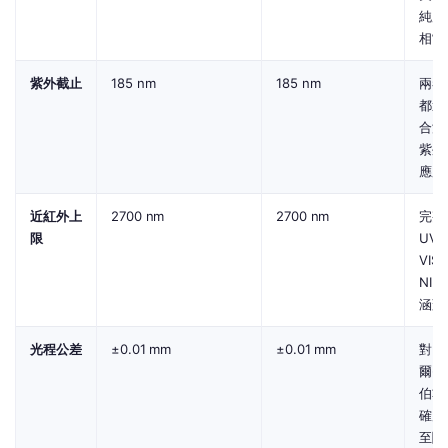
純度
相當
紫外截止
185 nm
185 nm
兩者
都適
合深
紫外
應用
近紅外上
2700 nm
2700 nm
完整
限
UV-
VIS-
NIR
涵蓋
光程公差
±0.01 mm
±0.01 mm
對比
爾-
伯準
確度
至關