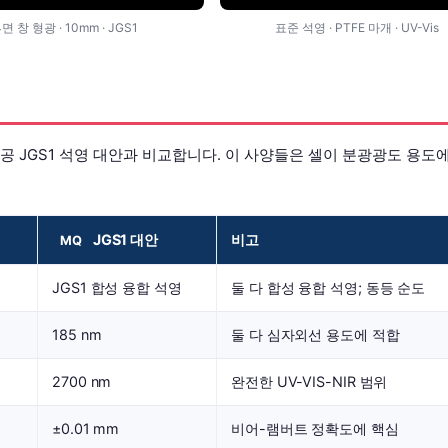
4면 창 형광 · 10mm · JGS1
표준 석영 · PTFE 마개 · UV-Vis
 가공 JGS1 석영 대안과 비교합니다. 이 사양들은 셀이 분광광도 용도
JGS1 대안
비고
MQ
JGS1 합성 융합 석영
둘 다 합성 융합 석영; 동등 순도
185 nm
둘 다 심자외선 용도에 적합
2700 nm
완전한 UV-VIS-NIR 범위
±0.01 mm
비어-램버트 정확도에 핵심