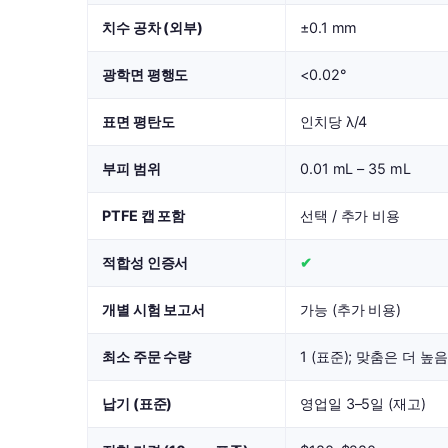
치수 공차 (외부)
±0.1 mm
광학면 평행도
<0.02°
표면 평탄도
인치당 λ/4
부피 범위
0.01 mL – 35 mL
PTFE 캡 포함
선택 / 추가 비용
적합성 인증서
✔
개별 시험 보고서
가능 (추가 비용)
최소 주문 수량
1 (표준); 맞춤은 더 높음
납기 (표준)
영업일 3–5일 (재고)