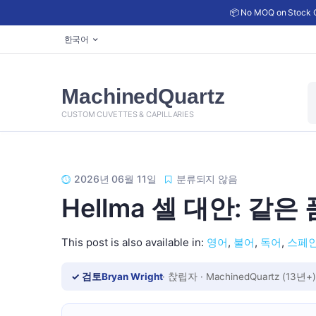
📦 No MOQ on Stock C
한국어
상
MachinedQuartz
품
검
CUSTOM CUVETTES & CAPILLARIES
색
2026년 06월 11일
분류되지 않음
Hellma 셀 대안: 같은
This post is also available in:
영어
불어
독어
스페
✓ 검토
Bryan Wright
· 찭립자 · MachinedQuartz (13년+)