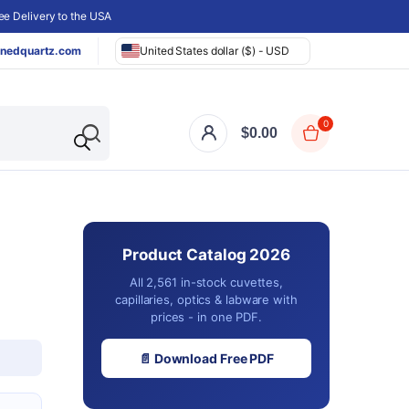
e Delivery to the USA
nedquartz.com
United States dollar ($) - USD
0
$
0.00
Product Catalog 2026
All 2,561 in-stock cuvettes,
capillaries, optics & labware with
prices - in one PDF.
📄 Download Free PDF