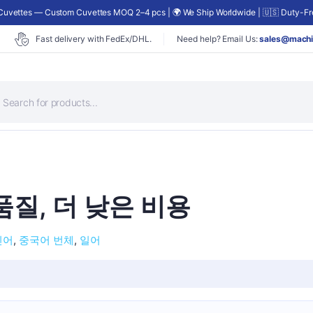
uvettes — Custom Cuvettes MOQ 2–4 pcs | 🌍 We Ship Worldwide | 🇺🇸 Duty-Fre
Fast delivery with FedEx/DHL.
Need help? Email Us:
sales@machi
 품질, 더 낮은 비용
인어
중국어 번체
일어