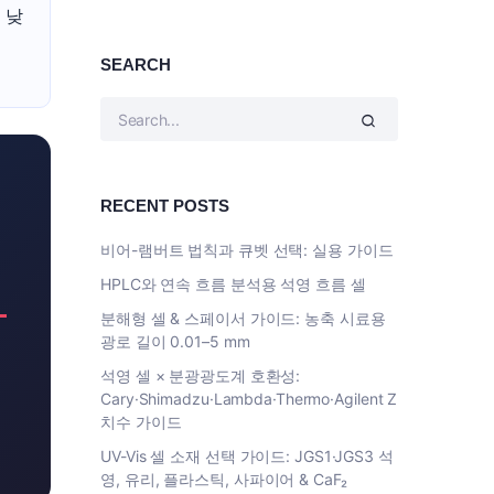
% 낮
SEARCH
RECENT POSTS
비어-램버트 법칙과 큐벳 선택: 실용 가이드
HPLC와 연속 흐름 분석용 석영 흐름 셀
분해형 셀 & 스페이서 가이드: 농축 시료용
광로 길이 0.01–5 mm
석영 셀 × 분광광도계 호환성:
Cary·Shimadzu·Lambda·Thermo·Agilent Z
치수 가이드
UV-Vis 셀 소재 선택 가이드: JGS1·JGS3 석
영, 유리, 플라스틱, 사파이어 & CaF₂