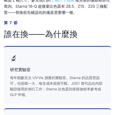
確認 Z 軸尺寸。參見我們的
Z 軸尺寸指南
做完整的儀器相容性
查詢。Starna 16-Q 超微量比色皿有 Z8.5、Z15、Z20 三種配
置——替換前先確認你的儀器需要哪一種。
第 7 節
誰在換——為什麼換
🔬
研究實驗室
每年跑數百次 UV-Vis 測量的實驗室。Starna 的品質受認
可，但規模一大，每支成本就很可觀。JGS1 替代品在內部
驗證後用於例行工作；Starna 比色皿則保留做校準參考或
GLP 申報。