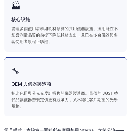
🏭
核心設施
管理多個使用者群組耗材預算的共用儀器設施。換用能在不
影響測量品質的前提下降低耗材支出，且已在多台儀器與多
套使用者規程上驗證。
🔧
OEM 與儀器製造商
把比色皿與分光光度計搭售的儀器製造商。量價的 JGS1 替
代品讓儀器套裝定價更有競爭力，又不犧牲客戶期望的光學
規格。
常見模式：實驗室一開始所有應用都用 Starna，之後分流——