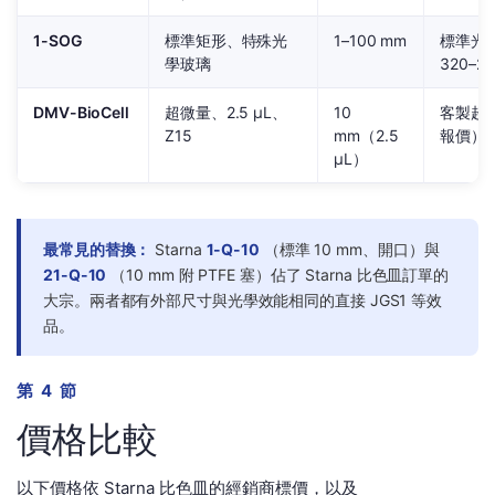
1-SOG
標準矩形、特殊光
1–100 mm
標準光
學玻璃
320–25
DMV-BioCell
超微量、2.5 µL、
10
客製超微
Z15
mm（2.5
報價）
µL）
最常見的替換：
Starna
1-Q-10
（標準 10 mm、開口）與
21-Q-10
（10 mm 附 PTFE 塞）佔了 Starna 比色皿訂單的
大宗。兩者都有外部尺寸與光學效能相同的直接 JGS1 等效
品。
第 4 節
價格比較
以下價格依 Starna 比色皿的經銷商標價，以及