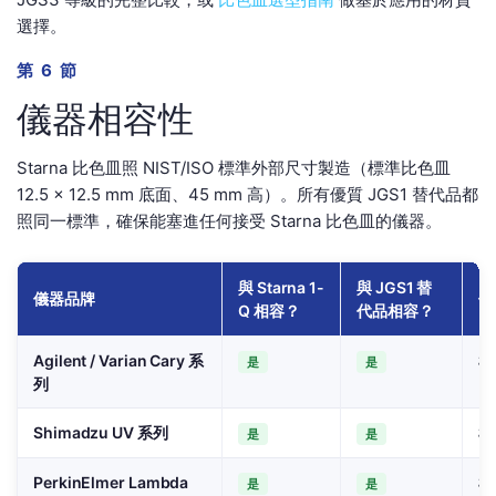
選擇。
第 6 節
儀器相容性
Starna 比色皿照 NIST/ISO 標準外部尺寸製造（標準比色皿
12.5 × 12.5 mm 底面、45 mm 高）。所有優質 JGS1 替代品都
照同一標準，確保能塞進任何接受 Starna 比色皿的儀器。
與 Starna 1-
與 JGS1 替
儀器品牌
備
Q 相容？
代品相容？
Agilent / Varian Cary 系
標
是
是
列
Shimadzu UV 系列
標
是
是
PerkinElmer Lambda
標
是
是