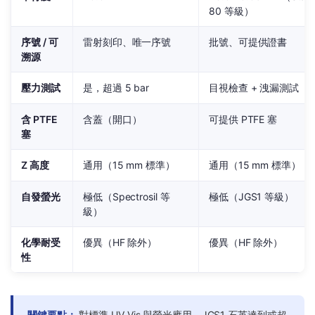
80 等級）
序號 / 可
雷射刻印、唯一序號
批號、可提供證書
溯源
壓力測試
是，超過 5 bar
目視檢查 + 洩漏測試
含 PTFE
含蓋（開口）
可提供 PTFE 塞
塞
Z 高度
通用（15 mm 標準）
通用（15 mm 標準）
自發螢光
極低（Spectrosil 等
極低（JGS1 等級）
級）
化學耐受
優異（HF 除外）
優異（HF 除外）
性
關鍵要點：
對標準 UV-Vis 與螢光應用，JGS1 石英達到或超