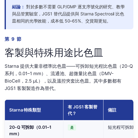
結論：
對於多數不需要 GLP/GMP 逐支序號化的研究、教學
與品管實驗室，JGS1 替代品提供與 Starna Spectrosil 比色
皿相同的光學效能，成本低 50–65%、交貨期更短。
第 9 節
客製與特殊用途比色皿
Starna 提供大量非標準比色皿——可拆卸短光程比色皿（20-Q
系列，0.01–1 mm）、流通池、超微量比色皿（DMV-
BioCell，2.5 µL），以及溫控夾套比色皿。其中多數都有
JGS1 客製製造作為替代。
有 JGS1 客製替
Starna 特殊類型
備註
代？
20-Q 可拆卸（0.01–1
短光程可拆卸、
是
mm）