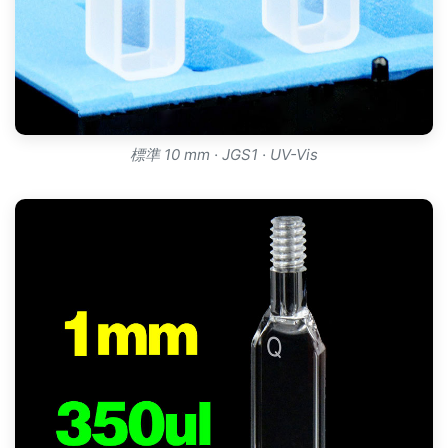
標準 10 mm · JGS1 · UV-Vis