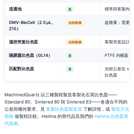
流通池
標準與客製內部
是
DMV-BioCell（2.5 µL、
超微量；需要嚴
洽詢報價
Z15）
溫控夾套比色皿
客製夾套設計、
洽詢報價
隔膜蓋比色皿（GL14）
PTFE 內襯蓋
是
匹配對比色皿
光程公差在 ±0.
是
比色皿
MachinedQuartz 以三種製程製造客製化石英比色皿——
Standard 80、Sintered 80 與 Sintered 83——各適合不同的
公差與幾何要求。見
客製比色皿製造頁
了解詳情，或
製造方法
指南
做製程比較。Hellma 的替代品見我們的
Hellma 比色皿替
代指南
.