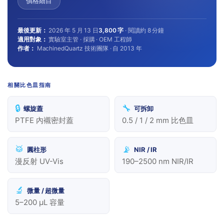
價格細目
最後更新：
2026 年 5 月 13 日
3,800 字
· 閱讀約 8 分鐘
適用對象：
實驗室主管 · 採購 · OEM 工程師
作者：
MachinedQuartz 技術團隊 · 自 2013 年
相關比色皿指南
🔒
🔧
螺旋蓋
可拆卸
PTFE 內襯密封蓋
0.5 / 1 / 2 mm 比色皿
🥁
📡
圓柱形
NIR / IR
漫反射 UV-Vis
190–2500 nm NIR/IR
🔬
微量 / 超微量
5–200 µL 容量