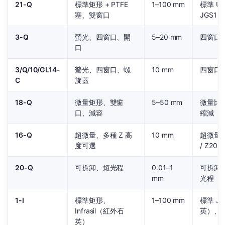
21-Q
標準矩形 + PTFE
1–100 mm
標準 UV
塞、雙窗口
JGS1、
3-Q
螢光、四窗口、開
5–20 mm
四窗口螢
口
3/Q/10/GL14-
螢光、四窗口、螺
10 mm
四窗口 
C
旋蓋
18-Q
微量矩形、雙窗
5–50 mm
微量比色
口、減容
縮減
16-Q
超微量、多種 Z 高
10 mm
超微量 J
度可選
/ Z20
20-Q
可拆卸、短光程
0.01–1
可拆卸 
mm
光程
1-I
標準矩形、
1–100 mm
標準 J
Infrasil（紅外石
英）、
英）