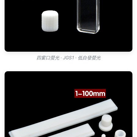
四窗口螢光 · JGS1 · 低自發螢光