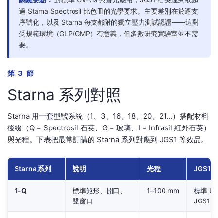
過 Starna Spectrosil 比色皿的光學要求。主要差別在於逐支
序號化，以及 Starna 每支都附的獨立壓力測試認證——這對
受規範環境（GLP/GMP）有意義，但多數研究實驗室並不需
要。
第 3 節
Starna 系列對照
Starna 用一套型號系統（1、3、16、18、20、21…）搭配材料
後綴（Q = Spectrosil 石英、G = 玻璃、I = Infrasil 紅外石英）
與光程。下表把最常訂購的 Starna 系列對應到 JGS1 等效品。
Starna 系列
說明
光程
JGS1 
1-Q
標準矩形、開口、
1–100 mm
標準 UV
雙窗口
JGS1