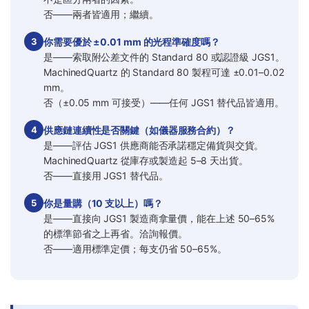
否——兩者皆適用；繼續。
3
你需要優於 ±0.01 mm 的光程準確度嗎？
是——索取附公差文件的 Standard 80 或認證級 JGS1。
MachinedQuartz 的 Standard 80 製程可達 ±0.01–0.02
mm。
否（±0.05 mm 可接受）——任何 JGS1 替代品皆適用。
4
供應鏈連續性是否關鍵（如儀器服務合約）？
是——評估 JGS1 供應商能否承諾穩定備貨與交貨。
MachinedQuartz 從庫存或製造起 5–8 天出貨。
否——直接用 JGS1 替代品。
5
你是量購（10 支以上）嗎？
是——直接向 JGS1 製造商拿量價，能在上述 50–65%
的標準節省之上再省。洽詢報價。
否——適用標準定價；每支仍省 50–65%。