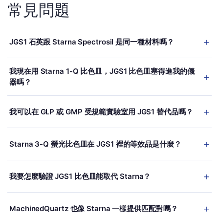
常見問題
JGS1 石英跟 Starna Spectrosil 是同一種材料嗎？
功能上是。兩者都是高 OH 合成熔融石英、紫外從 185 nm 起透
我現在用 Starna 1-Q 比色皿，JGS1 比色皿塞得進我的儀
射。「Spectrosil」是 Starna 為其採購材料取的商標名稱（原料來
器嗎？
自 Saint-Gobain/Momentive）；JGS1 是中國 GB/T 國家標準下
的等效通用等級命名。在所有標準 UV-Vis 與螢光應用上，光學與
可以，只要替代品符合標準 NIST/ISO 外部尺寸：12.5 × 12.5 mm
化學性質都相同。
我可以在 GLP 或 GMP 受規範實驗室用 JGS1 替代品嗎？
底面、45 mm 高。Starna 1-Q 比色皿與所有標準 JGS1 替代品都
共用這些尺寸。對需要特定 Z 高度（8.5 mm、20 mm）的儀器，
看你的 SOP 要求。若你的方法以名稱指名「Starna
下單前先確認 Z 軸尺寸——見我們的 Z 軸尺寸指南。
Starna 3-Q 螢光比色皿在 JGS1 裡的等效品是什麼？
Spectrosil」，換用需要正式驗證與 SOP 修訂。若你的方法籠統指
定「UV 級石英比色皿」或「熔融石英比色皿」，附批次符合性證
Starna 3-Q 系列（四窗口螢光比色皿）對應一支四面皆光學拋光
書的 JGS1 替代品通常可替換、不需大幅重新驗證。你環境裡的具
我要怎麼驗證 JGS1 比色皿能取代 Starna？
的四窗口 JGS1 石英比色皿。標準的 3-Q-10（10 mm 光程、四窗
體要求請諮詢 QA 團隊。
口）有直接的 JGS1 等效品。螢光光譜上，JGS1 極低的自發螢光
一套直接的驗證規程：(1) 用校準過的分光光度計、以標準溶液
與 Spectrosil 等效——兩者都適合 FRET、色胺酸螢光與低濃度螢
MachinedQuartz 也像 Starna 一樣提供匹配對嗎？
（如重鉻酸鉀或可溯源至 NIST 的 UV 標準）量光程，比較 Starna
光團測量。