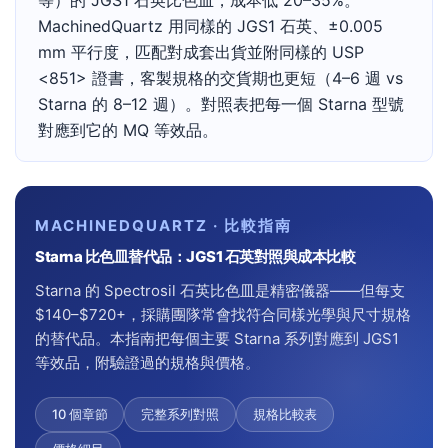
等）的 JGS1 石英比色皿，成本低 20–35%。
MachinedQuartz 用同樣的 JGS1 石英、±0.005
mm 平行度，匹配對成套出貨並附同樣的 USP
<851> 證書，客製規格的交貨期也更短（4–6 週 vs
Starna 的 8–12 週）。對照表把每一個 Starna 型號
對應到它的 MQ 等效品。
MACHINEDQUARTZ · 比較指南
Starna 比色皿替代品：JGS1 石英對照與成本比較
Starna 的 Spectrosil 石英比色皿是精密儀器——但每支
$140–$720+，採購團隊常會找符合同樣光學與尺寸規格
的替代品。本指南把每個主要 Starna 系列對應到 JGS1
等效品，附驗證過的規格與價格。
10 個章節
完整系列對照
規格比較表