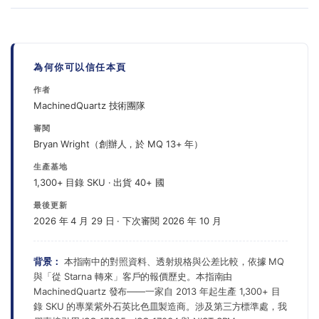
比色皿與 JGS1 替代品的吸光度值。(2) 從 190–400 nm 跑一次紫
有。匹配對比色皿（兩支光程互相配對在 ±0.005 mm 內）可依需
外空白掃描，驗證透射起始點。(3) 螢光則以溶劑跑背景掃描，比
求提供。這對雙光束分光光度計特別有用——參考與樣品比色皿必
較自發螢光水準。吸光度一致在 ±1% 內，對研究應用通常可接
須光學等效。把你的光程需求與公差規格告訴我們即可。
受。
為何你可以信任本頁
作者
MachinedQuartz 技術團隊
審閱
Bryan Wright（創辦人，於 MQ 13+ 年）
生產基地
1,300+ 目錄 SKU · 出貨 40+ 國
最後更新
2026 年 4 月 29 日 · 下次審閱 2026 年 10 月
背景：
本指南中的對照資料、透射規格與公差比較，依據 MQ
與「從 Starna 轉來」客戶的報價歷史。本指南由
MachinedQuartz 發布——一家自 2013 年起生產 1,300+ 目
錄 SKU 的專業紫外石英比色皿製造商。涉及第三方標準處，我