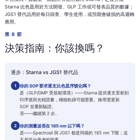
Starna 比色皿用於方法開發、GLP 工作或可發表品質的數據；
JGS1 替代品用於每日篩查、學生使用，或預期會破損的高週轉
應用。
第 8 節
決策指南：你該換嗎？
逐步：Starna vs JGS1 替代品
1
你的 SOP 要求逐支比色皿序號化嗎？
是（GLP/GMP 受規範環境）——Starna 提供逐支雷射刻
印序號與光程證書，稽核軌跡可能需要。換用需更新
SOP 並重新驗證。
否——繼續第 2 步。
2
你的測量波長在 185 nm 以下嗎？
是——Spectrosil 與 JGS1 都是同樣的 185 nm 下限；這
不是區分兩者的因素。