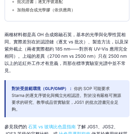
批次證書；逐支序號選配
加熱熔合或光學膠（依供應商）
兩種材料都是高 OH 合成熔融石英，基本的光學與化學性質相
同。實際差別在於認證鏈（逐支 vs 批次）、製造方法，以及深
紫外截止（兩者實際都約 185 nm——對所有 UV-Vis 應用完全
相同）。上端的差異（2700 nm vs 2500 nm）只在 2500 nm
以上的近紅外工作才有意義，而那在標準實驗室光譜中並不常
見。
對於受規範環境（GLP/GMP）：
你的 SOP 可能要求
Starna 的逐支序號化與獨立光程認證。對於沒有嚴格可溯源
要求的研究、教學或品管實驗室，JGS1 的批次證書完全足
夠。
參見我們的
石英 vs 玻璃比色皿指南
了解 JGS1、JGS2、
JGS3 等級的完整比較，或
比色皿選型指南
做基於應用的材質