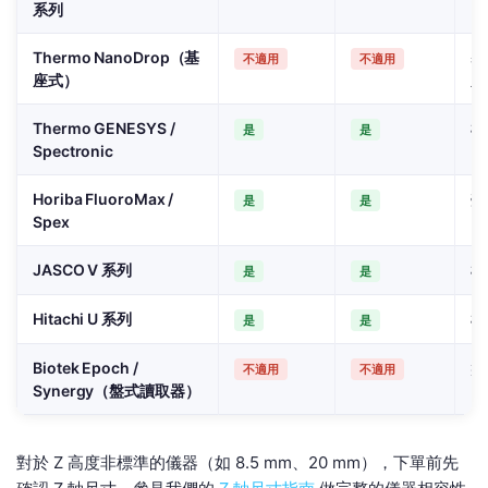
系列
Thermo NanoDrop（基
基
不適用
不適用
座式）
皿
Thermo GENESYS /
標
是
是
Spectronic
Horiba FluoroMax /
螢
是
是
Spex
JASCO V 系列
標
是
是
Hitachi U 系列
標
是
是
Biotek Epoch /
盤
不適用
不適用
Synergy（盤式讀取器）
比
對於 Z 高度非標準的儀器（如 8.5 mm、20 mm），下單前先