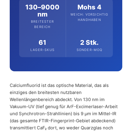
130–9000
Mohs 4
nm
WEICH: VORSICHTIG
HANDHABEN
BREITESTER
BEREICH
61
2 Stk.
LAGER-SKUS
SONDER-MOQ
Calciumfluorid ist das optische Material, das als
einziges den breitesten nutzbaren
Wellenlängenbereich abdeckt. Von 130 nm im
Vakuum-UV (tief genug für ArF-Excimerlaser-Arbeit
und Synchrotron-Strahllinien) bis 9 µm im Mittel-IR
(das gesamte FTIR-Fingerprint-Gebiet abdeckend)
transmittiert CaF₂ dort, wo weder Quarzglas noch