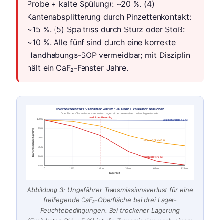
Probe + kalte Spülung): ~20 %. (4)
Kantenabsplitterung durch Pinzettenkontakt:
~15 %. (5) Spaltriss durch Sturz oder Stoß:
~10 %. Alle fünf sind durch eine korrekte
Handhabungs-SOP vermeidbar; mit Disziplin
hält ein CaF₂-Fenster Jahre.
Hygroskopisches Verhalten: warum Sie einen Exsikkator brauchen
Oberflächen-Transmissionsverlust vs. Lagerzeit bei drei relativen Luftfeuchtigkeitsstufen
merklicher Beschlag
100%
Exsikkator (RH < 5 %)
95%
Transmission bei 5 µm (%)
90%
Laborluft (RH 40 %)
85%
feucht (RH 70 %)
80%
75%
0
1 Wo.
1 Mon.
3 Mon.
6 Mon.
12 Mon.
Lagerzeit
Abbildung 3: Ungefährer Transmissionsverlust für eine
freiliegende CaF₂-Oberfläche bei drei Lager-
Feuchtebedingungen. Bei trockener Lagerung