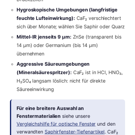
Hygroskopische Umgebungen (langfristige
feuchte Lufteinwirkung):
CaF₂ verschlechtert
sich über Monate; wählen Sie Saphir oder Quarz
Mittel-IR jenseits 9 µm:
ZnSe (transparent bis
14 µm) oder Germanium (bis 14 µm)
übernehmen
Aggressive Säureumgebungen
(Mineralsäurespritzer):
CaF₂ ist in HCl, HNO₃,
H₂SO₄ langsam löslich: nicht für direkte
Säureeinwirkung
Für eine breitere Auswahl an
Fenstermaterialien
siehe unsere
Vergleichshilfe für optische Fenster
und den
verwandten
Saphirfenster-Tiefenartikel
. CaF₂