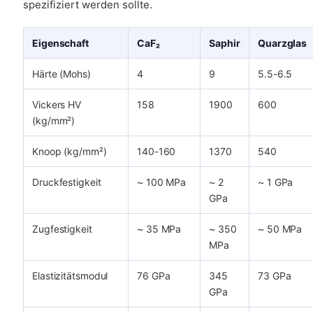
spezifiziert werden sollte.
Eigenschaft
CaF₂
Saphir
Quarzglas
Härte (Mohs)
4
9
5.5-6.5
Vickers HV
158
1900
600
(kg/mm²)
Knoop (kg/mm²)
140-160
1370
540
Druckfestigkeit
~ 100 MPa
~ 2
~ 1 GPa
GPa
Zugfestigkeit
~ 35 MPa
~ 350
~ 50 MPa
MPa
Elastizitätsmodul
76 GPa
345
73 GPa
GPa