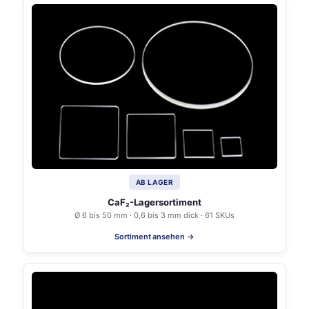
AB LAGER
CaF₂-Lagersortiment
Ø 6 bis 50 mm · 0,6 bis 3 mm dick · 61 SKUs
Sortiment ansehen →