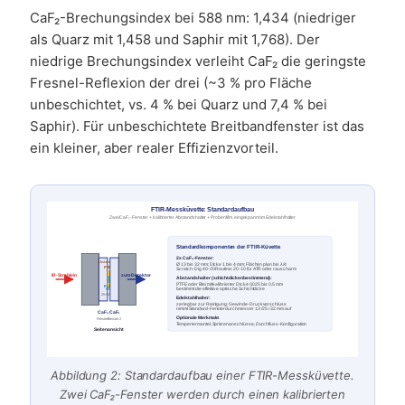
CaF₂-Brechungsindex bei 588 nm: 1,434 (niedriger
als Quarz mit 1,458 und Saphir mit 1,768). Der
niedrige Brechungsindex verleiht CaF₂ die geringste
Fresnel-Reflexion der drei (~3 % pro Fläche
unbeschichtet, vs. 4 % bei Quarz und 7,4 % bei
Saphir). Für unbeschichtete Breitbandfenster ist das
ein kleiner, aber realer Effizienzvorteil.
FTIR-Messküvette: Standardaufbau
Zwei CaF₂-Fenster + kalibrierter Abstandshalter + Probenfilm, eingespannt im Edelstahlhalter
Standardkomponenten der FTIR-Küvette
2x CaF₂-Fenster:
Abstandshalter
Ø 13 bis 32 mm; Dicke 1 bis 4 mm; Flächen plan bis λ/4
PTFE
Scratch-Dig 40-20 Routine; 20-10 für ATR oder rauscharm
IR-Strahl ein
zum Detektor
Abstandshalter (schichtdickenbestimmend):
PTFE oder Blei mit kalibrierter Dicke 0,025 bis 0,5 mm
Probe
bestimmt die effektive optische Schichtdicke
Film
25-500 µm
Edelstahlhalter:
zerlegbar zur Reinigung; Gewinde-Druckverschluss
nimmt Standard-Fensterdurchmesser 13 / 25 / 32 mm auf
CaF₂
CaF₂
Optionale Merkmale:
Fenster 1
Fenster 2
Temperiermantel, Spritzenanschlüsse, Durchfluss-Konfiguration
Seitenansicht
Abbildung 2: Standardaufbau einer FTIR-Messküvette.
Zwei CaF₂-Fenster werden durch einen kalibrierten