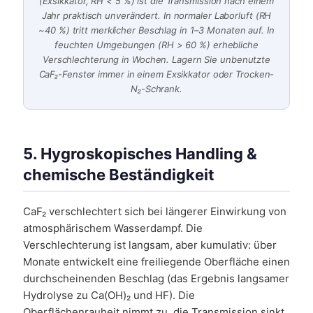
(Exsikkator, RH < 5 %) ist die Transmission nach einem
Jahr praktisch unverändert. In normaler Laborluft (RH
~40 %) tritt merklicher Beschlag in 1–3 Monaten auf. In
feuchten Umgebungen (RH > 60 %) erhebliche
Verschlechterung in Wochen. Lagern Sie unbenutzte
CaF₂-Fenster immer in einem Exsikkator oder Trocken-
N₂-Schrank.
5. Hygroskopisches Handling &
chemische Beständigkeit
CaF₂ verschlechtert sich bei längerer Einwirkung von
atmosphärischem Wasserdampf. Die
Verschlechterung ist langsam, aber kumulativ: über
Monate entwickelt eine freiliegende Oberfläche einen
durchscheinenden Beschlag (das Ergebnis langsamer
Hydrolyse zu Ca(OH)₂ und HF). Die
Oberflächenrauheit nimmt zu, die Transmission sinkt