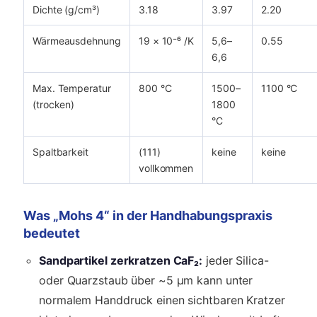
Dichte (g/cm³)
3.18
3.97
2.20
Wärmeausdehnung
19 × 10⁻⁶ /K
5,6–
0.55
6,6
Max. Temperatur
800 °C
1500–
1100 °C
(trocken)
1800
°C
Spaltbarkeit
(111)
keine
keine
vollkommen
Was „Mohs 4“ in der Handhabungspraxis
bedeutet
Sandpartikel zerkratzen CaF₂:
jeder Silica-
oder Quarzstaub über ~5 µm kann unter
normalem Handdruck einen sichtbaren Kratzer