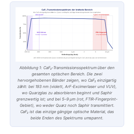
CaF₂-Transmissionsspektrum: der breiteste Bereich
Wo CaF₂ einzigartig transmittiert vs. Quarz und Saphir; wichtige Anwendungsbänder hervorgehoben
193 nm ArF
7 µm C-H-Deformation
100%
75%
Transmission (%)
VUV / 193 nm
FTIR-Fingerprint
50%
Excimer + Synchrotron
5–9 µm Messküvetten
25%
0
100 nm
200
300
500
1 µm
2
5
10 µm
Wellenlänge (log. Skala)
130–9000 nm Nutzbereich; Quarz endet bei 2,5 µm und Saphir bei 5 µm: CaF₂ deckt ab, was sie nicht können
Abbildung 1: CaF₂-Transmissionsspektrum über den
gesamten optischen Bereich. Die zwei
hervorgehobenen Bänder zeigen, wo CaF₂ einzigartig
zählt: bei 193 nm (violett, ArF-Excimerlaser und VUV),
wo Quarzglas zu absorbieren beginnt und Saphir
grenzwertig ist; und bei 5–9 µm (rot, FTIR-Fingerprint-
Gebiet), wo weder Quarz noch Saphir transmittiert.
CaF₂ ist das einzige gängige optische Material, das
beide Enden des Spektrums umspannt.