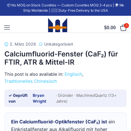
📦 No MOQ on Stock Cuvettes — Custom Cuvettes MOQ 2–4 pcs | 🌍 We
Ship Worldwide | 🇺🇸 Duty-Free Delivery to the USA
0
$
0.00
2. März 2026
Unkategorisiert
Calciumfluorid-Fenster (CaF₂) für
FTIR, ATR & Mittel-IR
This post is also available in:
Englisch
Traditionelles Chinesisch
✓ Geprüft
Bryan
· Gründer · MachinedQuartz (13+
von
Wright
Jahre)
Ein Calciumfluorid-Optikfenster (CaF₂) ist
ein
Einkristallfenster aus Alkalifluorid mit hoher