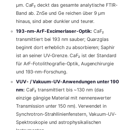
µm. CaF₂ deckt das gesamte analytische FTIR-
Band ab. ZnSe und Ge reichen über 9 µm
hinaus, sind aber dunkler und teurer.
193-nm-ArF-Excimerlaser-Optik:
CaF₂
transmittiert bei 193 nm sauber; Quarzglas
beginnt dort erheblich zu absorbieren; Saphir
ist an seiner UV-Grenze. CaF₂ ist der Standard
für ArF-Fotolithografie-Optik, Augenchirurgie
und 193-nm-Forschung.
VUV- / Vakuum-UV-Anwendungen unter 190
nm:
CaF₂ transmittiert bis ~130 nm (das
einzige gängige Material mit nennenswerter
Transmission unter 150 nm). Verwendet in
Synchrotron-Strahllinienfenstern, Vakuum-UV-
Spektroskopie und astrophysikalischen