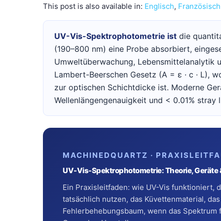
This post is also available in:
Englisch
Französisch
UV-Vis-Spektrophotometrie ist
die quantita
(190–800 nm) eine Probe absorbiert, einges
Umweltüberwachung, Lebensmittelanalytik u
Lambert-Beerschen Gesetz (A = ε · c · L), w
zur optischen Schichtdicke ist. Moderne Ge
Wellenlängengenauigkeit und < 0.01% stray l
MACHINEDQUARTZ · PRAXISLEITF
UV-Vis-Spektrophotometrie: Theorie, Geräte
Ein Praxisleitfaden: wie UV-Vis funktioniert
tatsächlich nutzen, das Küvettenmaterial, das
Fehlerbehebungsbaum, wenn das Spektrum fal