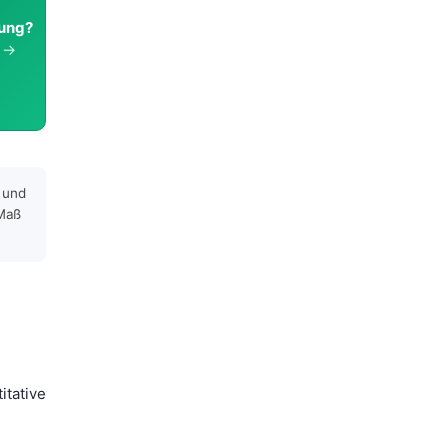
gung?
h →
n und
-Maß
titative