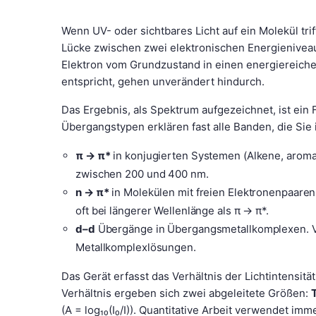
Wenn UV- oder sichtbares Licht auf ein Molekül tri
Lücke zwischen zwei elektronischen Energieniveau
Elektron vom Grundzustand in einen energiereiche
entspricht, gehen unverändert hindurch.
Das Ergebnis, als Spektrum aufgezeichnet, ist ein 
Übergangstypen erklären fast alle Banden, die Sie
π → π*
in konjugierten Systemen (Alkene, aromat
zwischen 200 und 400 nm.
n → π*
in Molekülen mit freien Elektronenpaare
oft bei längerer Wellenlänge als π → π*.
d–d
Übergänge in Übergangsmetallkomplexen. Ver
Metallkomplexlösungen.
Das Gerät erfasst das Verhältnis der Lichtintensität
Verhältnis ergeben sich zwei abgeleitete Größen:
(A = log₁₀(I₀/I)). Quantitative Arbeit verwendet imm