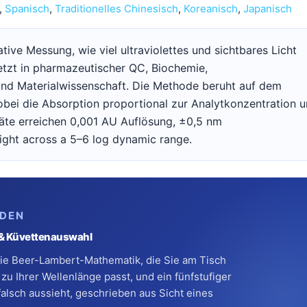
Spanisch
Traditionelles Chinesisch
Koreanisch
Japanisch
tive Messung, wie viel ultraviolettes und sichtbares Licht
etzt in pharmazeutischer QC, Biochemie,
nd Materialwissenschaft. Die Methode beruht auf dem
obei die Absorption proportional zur Analytkonzentration 
räte erreichen 0,001 AU Auflösung, ±0,5 nm
ight across a 5–6 log dynamic range.
ADEN
 & Küvettenauswahl
, die Beer-Lambert-Mathematik, die Sie am Tisch
 zu Ihrer Wellenlänge passt, und ein fünfstufiger
sch aussieht, geschrieben aus Sicht eines