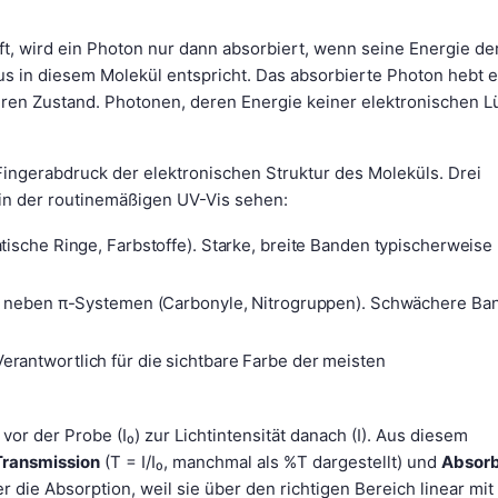
fft, wird ein Photon nur dann absorbiert, wenn seine Energie de
s in diesem Molekül entspricht. Das absorbierte Photon hebt e
ren Zustand. Photonen, deren Energie keiner elektronischen L
Fingerabdruck der elektronischen Struktur des Moleküls. Drei
 in der routinemäßigen UV-Vis sehen:
ische Ringe, Farbstoffe). Starke, breite Banden typischerweise
n neben π-Systemen (Carbonyle, Nitrogruppen). Schwächere Ba
antwortlich für die sichtbare Farbe der meisten
 vor der Probe (I₀) zur Lichtintensität danach (I). Aus diesem
Transmission
(T = I/I₀, manchmal als %T dargestellt) und
Absor
er die Absorption, weil sie über den richtigen Bereich linear mit