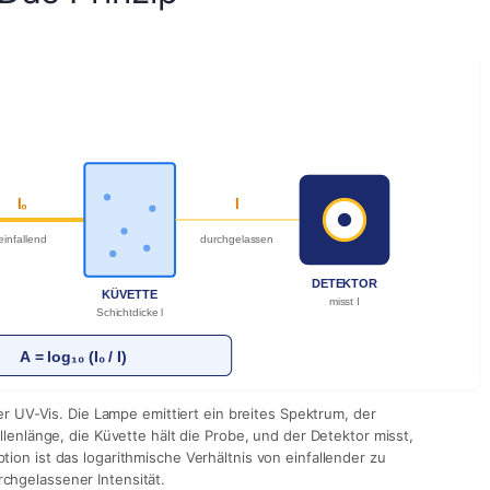
I₀
I
einfallend
durchgelassen
DETEKTOR
KÜVETTE
misst I
Schichtdicke l
A = log₁₀ (I₀ / I)
r UV-Vis. Die Lampe emittiert ein breites Spektrum, der
enlänge, die Küvette hält die Probe, und der Detektor misst,
rption ist das logarithmische Verhältnis von einfallender zu
rchgelassener Intensität.