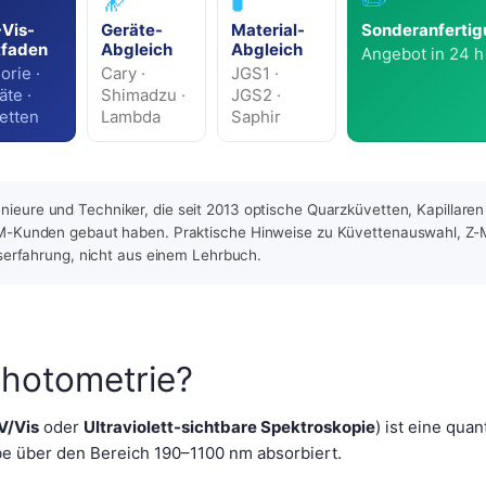
🔭
🧪
✏️
Vis-
Geräte-
Material-
Sonderanferti
tfaden
Abgleich
Abgleich
Angebot in 24 
orie ·
Cary ·
JGS1 ·
äte ·
Shimadzu ·
JGS2 ·
etten
Lambda
Saphir
enieure und Techniker, die seit 2013 optische Quarzküvetten, Kapillare
M-Kunden gebaut haben. Praktische Hinweise zu Küvettenauswahl, Z
serfahrung, nicht aus einem Lehrbuch.
photometrie?
V/Vis
oder
Ultraviolett-sichtbare Spektroskopie
) ist eine quan
obe über den Bereich 190–1100 nm absorbiert.