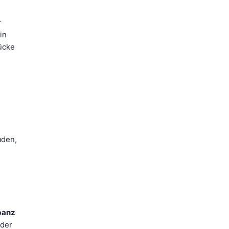
r
in
ücke
nden,
banz
 der