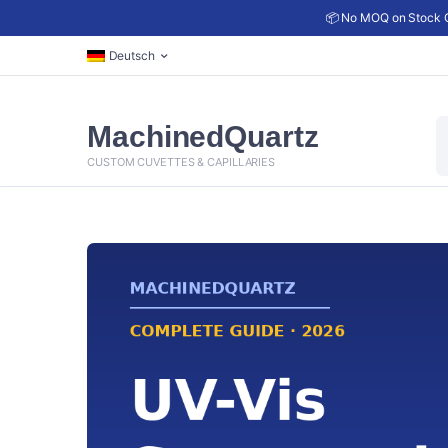
📦 No MOQ on Stock C
Deutsch
P
MachinedQuartz
s
CUSTOM CUVETTES & CAPILLARIES