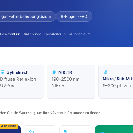
figer Fehlerbehebungsbaum
8-Fragen-FAQ
 Lesezeit
Für:
Studierende · Laborleiter · OEM-Ingenieure
🥁
📡
🔬
Zylindrisch
NIR / IR
Mikro / Sub-Mik
Diffuse Reflexion
190–2500 nm
UV-Vis
NIR/IR
5–200 µL Vol
hlen Sie ein Werkzeug, um Ihre Küvette in Sekunden zu finden