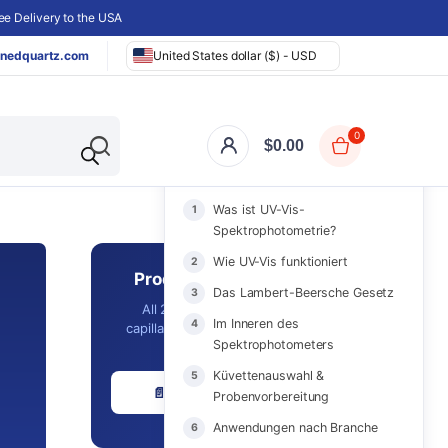
e Delivery to the USA
nedquartz.com
United States dollar ($) - USD
0
$
0.00
AUF DIESER SEITE
Was ist UV-Vis-
Spektrophotometrie?
Wie UV-Vis funktioniert
Product Catalog 2026
Das Lambert-Beersche Gesetz
All 2,561 in-stock cuvettes,
Im Inneren des
capillaries, optics & labware with
Spektrophotometers
prices - in one PDF.
Küvettenauswahl &
📄 Download Free PDF
Probenvorbereitung
Anwendungen nach Branche