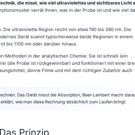
hnik, die misst, wie viel ultraviolettes und sichtbares Licht 
ptionsmuster verrät Ihnen, was in der Probe ist und wie viel d
. Die ultraviolette Region reicht von etwa 190 bis 380 nm. Die
modernes Gerät scannt typischerweise beide Regionen in einem
arot bis 1100 nm oder darüber hinaus.
n Methoden in der analytischen Chemie: Sie ist schnell (ein
ei (die Probe ist rückgewinnbar) und funktioniert mit einer bre
ösungsmittel, dünne Filme und mit dem richtigen Zubehör auch
n rechnen. Das Gerät misst die Absorption; Beer-Lambert macht dara
n erklärt, wie man diese Rechnung tatsächlich zum Laufen bringt.
 Das Prinzip