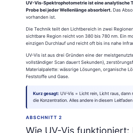
UV-Vis-Spektrophotometrie ist eine analytische Tec
Probe bei jeder Wellenlänge absorbiert.
Das Absor
vorhanden ist.
Die Technik teilt den Lichtbereich in zwei Regionen
sichtbare Region reicht von 380 bis 780 nm. Ein 
einzigen Durchlauf und reicht oft bis ins nahe Infr
UV-Vis ist aus drei Gründen eine der meistgenutzte
vollständiger Scan dauert Sekunden), zerstörungsfr
Materialpalette: wässrige Lösungen, organische L
Feststoffe und Gase.
Kurz gesagt:
UV-Vis = Licht rein, Licht raus, dan
die Konzentration. Alles andere in diesem Leitfade
ABSCHNITT 2
Wie UV-Vis funktioniert: