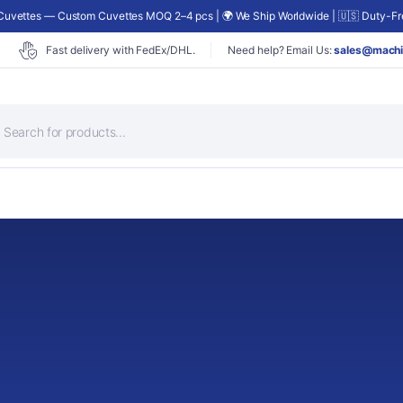
uvettes — Custom Cuvettes MOQ 2–4 pcs | 🌍 We Ship Worldwide | 🇺🇸 Duty-Fre
Fast delivery with FedEx/DHL.
Need help? Email Us:
sales@machi
roducts
earch