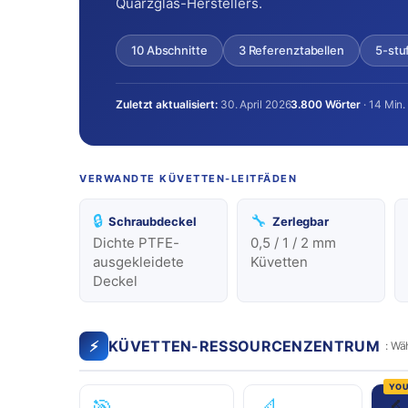
Quarzglas-Herstellers.
10 Abschnitte
3 Referenztabellen
5-stu
Zuletzt aktualisiert:
30. April 2026
3.800 Wörter
· 14 Min.
VERWANDTE KÜVETTEN-LEITFÄDEN
🔒
🔧
Schraubdeckel
Zerlegbar
Dichte PTFE-
0,5 / 1 / 2 mm
ausgekleidete
Küvetten
Deckel
⚡
KÜVETTEN-RESSOURCENZENTRUM
: Wä