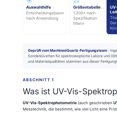
🎯
📐
🔬
Auswahlhilfe
Größentabelle
UV-
Lei
Entscheidungsbaum
1.300+ nach
The
nach Anwendung
Spezifikation
Ger
filtern
Küv
Geprüft vom MachinedQuartz-Fertigungsteam
: Ing
Sonderküvetten für spektroskopische Labore und OE
und Materialqualitäten stammen aus dieser Fertigung
ABSCHNITT 1
Was ist UV-Vis-Spektro
UV-Vis-Spektrophotometrie
(auch geschrieben
U
Messtechnik, die bestimmt, wie viel Licht eine Pr