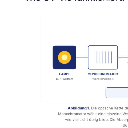
LAMPE
MONOCHROMATOR
D₂ + Wolfram
Wählt einzelne λ
Abbildung 1.
Die optische Kette de
Monochromator wählt eine einzelne Well
wie viel Licht übrig blieb. Die Abso
du