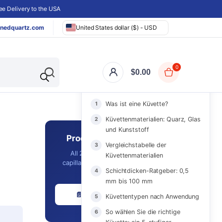
e Delivery to the USA
nedquartz.com
United States dollar ($) - USD
0
$
0.00
AUF DIESER SEITE
Was ist eine Küvette?
Küvettenmaterialien: Quarz, Glas
und Kunststoff
Product Catalog 2026
Vergleichstabelle der
All 2,561 in-stock cuvettes,
Küvettenmaterialien
capillaries, optics & labware with
Schichtdicken-Ratgeber: 0,5
prices - in one PDF.
mm bis 100 mm
📄 Download Free PDF
Küvettentypen nach Anwendung
So wählen Sie die richtige