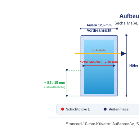
Aufbau
Sechs Maße, 
Außen 12,5 mm
Vorderansicht
Lichtstrahl
Schichtdicke L = 10 mm
Höhe
Z = 8,5 / 15 mm
(Strahlmittenhöhe)
Schichtdicke L
Außenmaße
Standard-10-mm-Küvette: Außenmaße, Sch