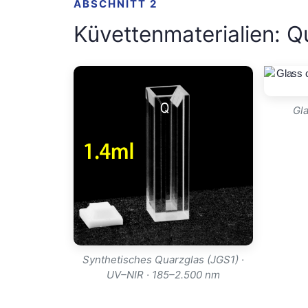
ABSCHNITT 2
Küvettenmaterialien: Q
Gla
Synthetisches Quarzglas (JGS1) ·
UV–NIR · 185–2.500 nm