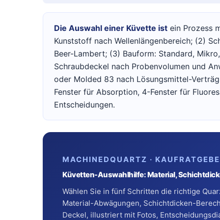
Die Auswahl einer Küvette ist
ein Prozess mi
Kunststoff nach Wellenlängenbereich; (2) Sc
Beer-Lambert; (3) Bauform: Standard, Mikro
Schraubdeckel nach Probenvolumen und Anwe
oder Molded 83 nach Lösungsmittel-Verträgl
Fenster für Absorption, 4-Fenster für Fluore
Entscheidungen.
MACHINEDQUARTZ · KAUFRATGEB
Küvetten-Auswahlhilfe: Material, Schichtdic
Wählen Sie in fünf Schritten die richtige Qua
Material-Abwägungen, Schichtdicken-Berech
Deckel, illustriert mit Fotos, Entscheidun