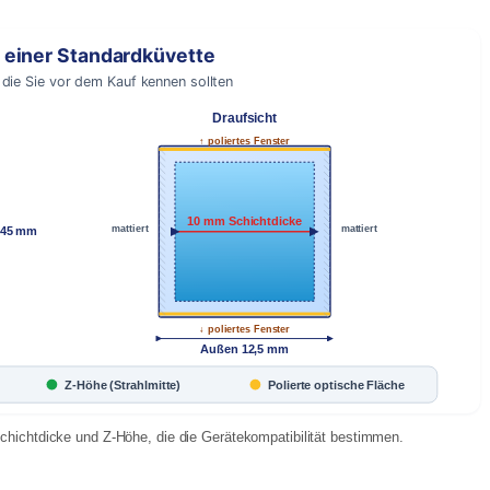
 einer Standardküvette
die Sie vor dem Kauf kennen sollten
Draufsicht
↑ poliertes Fenster
10 mm Schichtdicke
mattiert
mattiert
 45 mm
↓ poliertes Fenster
Außen 12,5 mm
Z-Höhe (Strahlmitte)
Polierte optische Fläche
ichtdicke und Z-Höhe, die die Gerätekompatibilität bestimmen.