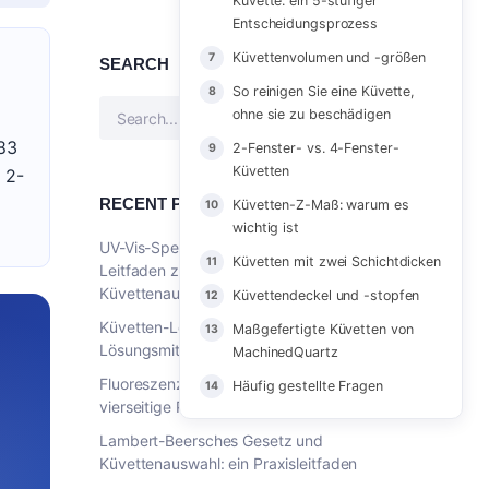
Küvette: ein 5-stufiger
Entscheidungsprozess
Küvettenvolumen und -größen
SEARCH
So reinigen Sie eine Küvette,
ohne sie zu beschädigen
83
2-Fenster- vs. 4-Fenster-
Küvetten
 2-
RECENT POSTS
Küvetten-Z-Maß: warum es
wichtig ist
UV-Vis-Spektrophotometrie: Vollständiger
Küvetten mit zwei Schichtdicken
Leitfaden zu Theorie, Geräten &
Küvettenauswahl
Küvettendeckel und -stopfen
Küvetten-Lösungsmittelkompatibilität: 38
Maßgefertigte Küvetten von
Lösungsmittel × 3 Quarz-Fertigungsarten
MachinedQuartz
Fluoreszenzküvetten-Leitfaden:
Häufig gestellte Fragen
vierseitige Politur, Materialien & Volumen
Lambert-Beersches Gesetz und
Küvettenauswahl: ein Praxisleitfaden