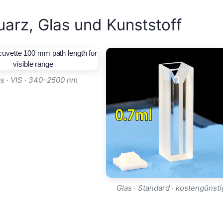
uarz, Glas und Kunststoff
s · VIS · 340–2500 nm
Glas · Standard · kostengünsti