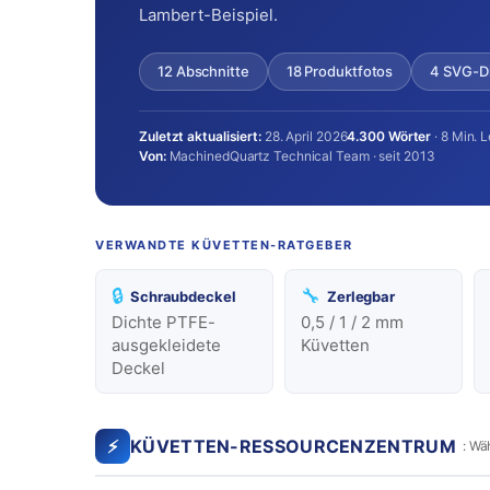
Lambert-Beispiel.
12 Abschnitte
18 Produktfotos
4 SVG-D
Zuletzt aktualisiert:
28. April 2026
4.300 Wörter
· 8 Min. 
Von:
MachinedQuartz Technical Team · seit 2013
VERWANDTE KÜVETTEN-RATGEBER
🔒
🔧
Schraubdeckel
Zerlegbar
Dichte PTFE-
0,5 / 1 / 2 mm
ausgekleidete
Küvetten
Deckel
⚡
KÜVETTEN-RESSOURCENZENTRUM
: Wä