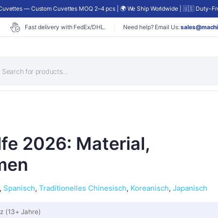
uvettes — Custom Cuvettes MOQ 2–4 pcs | 🌍 We Ship Worldwide | 🇺🇸 Duty-Fre
Fast delivery with FedEx/DHL.
Need help? Email Us:
sales@machi
roducts
earch
fe 2026: Material,
umen
Spanisch
Traditionelles Chinesisch
Koreanisch
Japanisch
z (13+ Jahre)