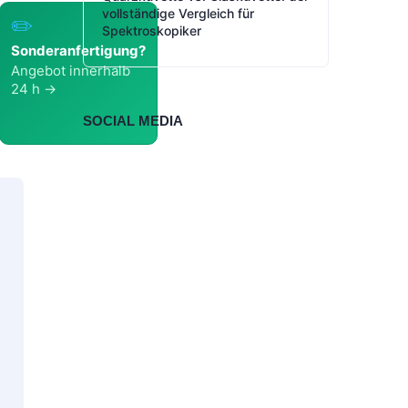
vollständige Vergleich für
✏️
Spektroskopiker
Sonderanfertigung?
Angebot innerhalb
24 h →
SOCIAL MEDIA