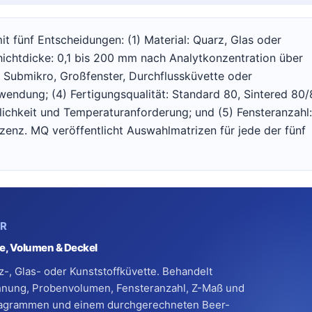
t fünf Entscheidungen: (1) Material: Quarz, Glas oder
hichtdicke: 0,1 bis 200 mm nach Analytkonzentration über
, Submikro, Großfenster, Durchflussküvette oder
ndung; (4) Fertigungsqualität: Standard 80, Sintered 80/
ichkeit und Temperaturanforderung; und (5) Fensteranzahl:
szenz. MQ veröffentlicht Auswahlmatrizen für jede der fünf
ER
ke, Volumen & Deckel
rz-, Glas- oder Kunststoffküvette. Behandelt
nung, Probenvolumen, Fensteranzahl, Z-Maß und
gsdiagrammen und einem durchgerechneten Beer-