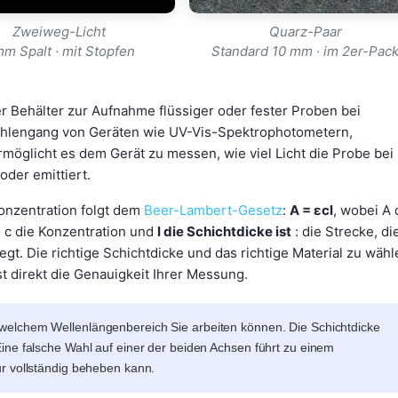
Zweiweg-Licht
Quarz-Paar
mm Spalt · mit Stopfen
Standard 10 mm · im 2er-Pac
ter Behälter zur Aufnahme flüssiger oder fester Proben bei
rahlengang von Geräten wie UV-Vis-Spektrophotometern,
glicht es dem Gerät zu messen, wie viel Licht die Probe bei
oder emittiert.
nzentration folgt dem
Beer-Lambert-Gesetz
:
A = εcl
, wobei A 
, c die Konzentration und
l die Schichtdicke ist
: die Strecke, di
egt. Die richtige Schichtdicke und das richtige Material zu wähl
st direkt die Genauigkeit Ihrer Messung.
 welchem Wellenlängenbereich Sie arbeiten können. Die Schichtdicke
ine falsche Wahl auf einer der beiden Achsen führt zu einem
r vollständig beheben kann.