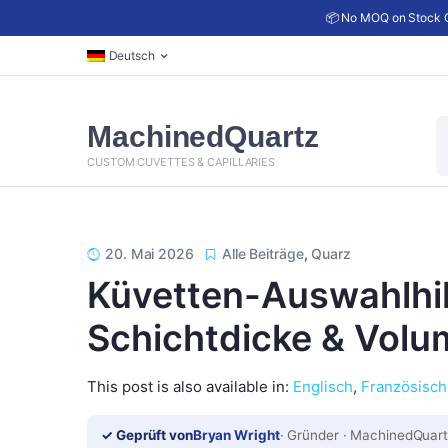
📦 No MOQ on Stock C
Deutsch
P
MachinedQuartz
s
CUSTOM CUVETTES & CAPILLARIES
20. Mai 2026
Alle Beiträge
,
Quarz
Küvetten-Auswahlhil
Schichtdicke & Vol
This post is also available in:
Englisch
Französisch
✓ Geprüft von
Bryan Wright
· Gründer · MachinedQuart