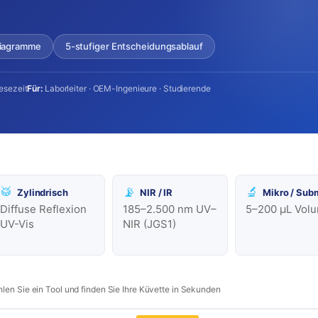
iagramme
5-stufiger Entscheidungsablauf
Lesezeit
Für:
Laborleiter · OEM-Ingenieure · Studierende
🥁
📡
🔬
Zylindrisch
NIR / IR
Mikro / Sub
Diffuse Reflexion
185–2.500 nm UV–
5–200 µL Vol
UV-Vis
NIR (JGS1)
hlen Sie ein Tool und finden Sie Ihre Küvette in Sekunden