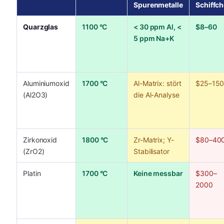
Spurenmetalle
Schiffc
Quarzglas
1100 °C
< 30 ppm Al, <
$8–60
5 ppm Na+K
Aluminiumoxid
1700 °C
Al-Matrix: stört
$25–15
(Al2O3)
die Al-Analyse
Zirkonoxid
1800 °C
Zr-Matrix; Y-
$80–40
(ZrO2)
Stabilisator
Platin
1700 °C
Keine messbar
$300–
2000