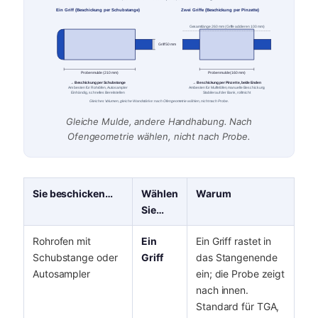
Ein Griff (Beschickung per Schubstange)
Zwei Griffe (Beschickung per Pinzette)
Gesamtlänge 260 mm (Griffe addieren 100 mm)
Griff 50 mm
Probenmulde (210 mm)
Probenmulde (160 mm)
→ Beschickung per Schubstange
→ Beschickung per Pinzette, beide Enden
Am besten für Rohröfen, Autosampler
Am besten für Muffelöfen, manuelle Beschickung
Einhändig, schnelles Bereitstellen
Stabiler auf der Bank, rollt nicht
Gleiches Volumen, gleiche Wandstärke: nach Ofengeometrie wählen, nicht nach Probe.
Gleiche Mulde, andere Handhabung. Nach
Ofengeometrie wählen, nicht nach Probe.
Sie beschicken…
Wählen
Warum
Sie…
Rohrofen mit
Ein
Ein Griff rastet in
Schubstange oder
Griff
das Stangenende
Autosampler
ein; die Probe zeigt
nach innen.
Standard für TGA,