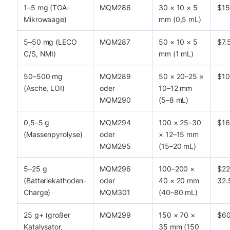
1–5 mg (TGA-
MQM286
30 × 10 × 5
$15
Mikrowaage)
mm (0,5 mL)
5–50 mg (LECO
MQM287
50 × 10 × 5
$7.
C/S, NMI)
mm (1 mL)
50–500 mg
MQM289
50 × 20–25 ×
$10
(Asche, LOI)
oder
10–12 mm
MQM290
(5–8 mL)
0,5–5 g
MQM294
100 × 25–30
$16
(Massenpyrolyse)
oder
× 12–15 mm
MQM295
(15–20 mL)
5–25 g
MQM296
100–200 ×
$22
(Batteriekathoden-
oder
40 × 20 mm
32.
Charge)
MQM301
(40–80 mL)
25 g+ (großer
MQM299
150 × 70 ×
$6
Katalysator,
35 mm (150