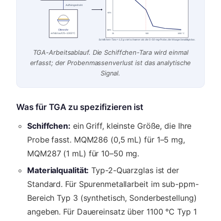
Aufhängedraht
60%
Ofenrohr
100%
erhitzt auf 25–1000 °C
25
500
1000 °C
Schiffchen-Tara ≈ 1,5 g: viel schwerer als die 5–50-mg-Probe, die Waage bewältigt das.
TGA-Arbeitsablauf. Die Schiffchen-Tara wird einmal
erfasst; der Probenmassenverlust ist das analytische
Signal.
Was für TGA zu spezifizieren ist
Schiffchen:
ein Griff, kleinste Größe, die Ihre
Probe fasst. MQM286 (0,5 mL) für 1–5 mg,
MQM287 (1 mL) für 10–50 mg.
Materialqualität:
Typ-2-Quarzglas ist der
Standard. Für Spurenmetallarbeit im sub-ppm-
Bereich Typ 3 (synthetisch, Sonderbestellung)
angeben. Für Dauereinsatz über 1100 °C Typ 1