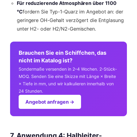
Für reduzierende Atmosphären über 1100
°C
fordern Sie Typ-1-Quarz im Angebot an: der
geringere OH-Gehalt verzögert die Entglasung
unter H2- oder H2/N2-Gemischen.
Brauchen Sie ein Schiffchen, das
nicht im Katalog ist?
Sondermaße versenden in 2–4 Wochen. 2-Stück-
MOQ. Senden Sie eine Skizze mit Länge × Breite
× Tiefe in mm, und wir kalkulieren innerhalb von
24 Stunden.
Angebot anfragen →
7. Anwendung 4: Halbleiter-