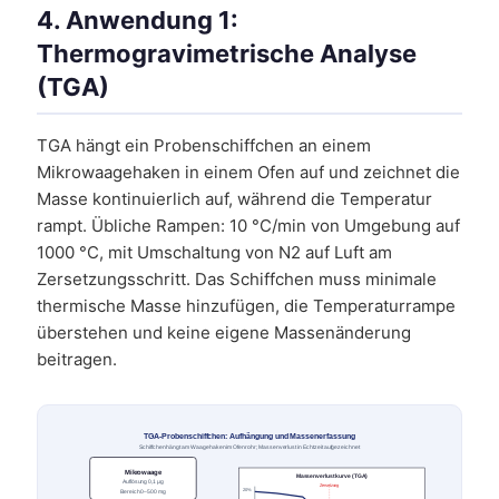
4. Anwendung 1:
Thermogravimetrische Analyse
(TGA)
TGA hängt ein Probenschiffchen an einem
Mikrowaagehaken in einem Ofen auf und zeichnet die
Masse kontinuierlich auf, während die Temperatur
rampt. Übliche Rampen: 10 °C/min von Umgebung auf
1000 °C, mit Umschaltung von N2 auf Luft am
Zersetzungsschritt. Das Schiffchen muss minimale
thermische Masse hinzufügen, die Temperaturrampe
überstehen und keine eigene Massenänderung
beitragen.
TGA-Probenschiffchen: Aufhängung und Massenerfassung
Schiffchen hängt am Waagehaken im Ofenrohr; Massenverlust in Echtzeit aufgezeichnet
Mikrowaage
Massenverlustkurve (TGA)
Auflösung 0,1 µg
Zersetzung
20%
Bereich 0–500 mg