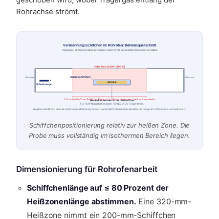
Rohrachse strömt.
Verbrennungsschiffchen im Rohrofen: Betriebsquerschnitt
Trägergas-Strömungsrichtung von links nach rechts dargestellt. Heiße Zone schattiert.
Heiße Zone (1000–1100 °C)
Quarzschiffchen
Gas ein
Gas aus
PROBE
Schubstange
320 mm heiße Zone: Schiffchenlänge auf ≤ 200 mm abstimmen, damit es innen bleibt
Probe sitzt zentriert in der heißen Zone
Für TGA: Waagehaken oben. Für LECO: O2-Trägerstrom.
Ragt das Schiffchen über die Heißzonen-Markierung hinaus, variiert die Probentemperatur über die Länge: Ihre TGA-Kurve verbreitert sich.
Schiffchenpositionierung relativ zur heißen Zone. Die
Probe muss vollständig im isothermen Bereich liegen.
Dimensionierung für Rohrofenarbeit
Schiffchenlänge auf ≤ 80 Prozent der
Heißzonenlänge abstimmen.
Eine 320-mm-
Heißzone nimmt ein 200-mm-Schiffchen