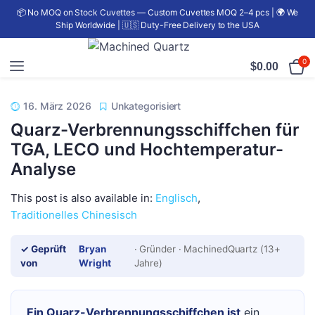
📦 No MOQ on Stock Cuvettes — Custom Cuvettes MOQ 2–4 pcs | 🌍 We
Ship Worldwide | 🇺🇸 Duty-Free Delivery to the USA
0
$
0.00
16. März 2026
Unkategorisiert
Quarz-Verbrennungsschiffchen für
TGA, LECO und Hochtemperatur-
Analyse
This post is also available in:
Englisch
Traditionelles Chinesisch
✓ Geprüft
Bryan
· Gründer · MachinedQuartz (13+
von
Wright
Jahre)
Ein Quarz-Verbrennungsschiffchen ist
ein