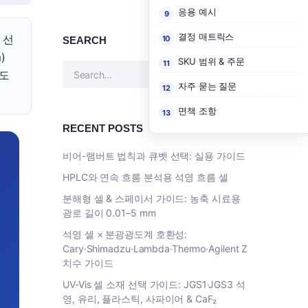
응용 예시
결정 매트릭스
 선
SEARCH
)
SKU 범위 & 주문
 도
자주 묻는 질문
면책 조항
RECENT POSTS
비어-램버트 법칙과 큐벳 선택: 실용 가이드
HPLC와 연속 흐름 분석용 석영 흐름 셀
분해형 셀 & 스페이서 가이드: 농축 시료용
광로 길이 0.01–5 mm
석영 셀 × 분광광도계 호환성:
Cary·Shimadzu·Lambda·Thermo·Agilent Z
치수 가이드
UV-Vis 셀 소재 선택 가이드: JGS1·JGS3 석
영, 유리, 플라스틱, 사파이어 & CaF₂