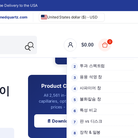
e Delivery to the USA
nedquartz.com
United States dollar ($) - USD
0
이 페이지 내용
$
0.00
▸
소재가 중요한 이유
투과 스펙트럼
용융 석영 창
Product Catalog 2026
가이
사파이어 창
All 2,561 in-stock cuvettes,
불화칼슘 창
capillaries, optics & labware with
prices - in one PDF.
특성 비교
📄 Download Free PDF
판 vs 디스크
장착 & 밀봉