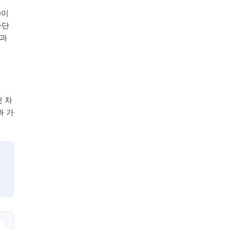
)이
차단
영과
선 차
과 가