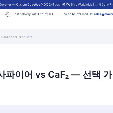
uvettes — Custom Cuvettes MOQ 2–4 pcs | 🌍 We Ship Worldwide | 🇺🇸 Duty-Fre
Fast delivery with FedEx/DHL.
Need help? Email Us:
sales@machi
사파이어 vs CaF₂ — 선택 