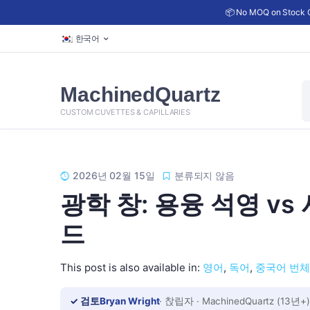
📦 No MOQ on Stock C
한국어
상
MachinedQuartz
품
검
CUSTOM CUVETTES & CAPILLARIES
색
2026년 02월 15일
분류되지 않음
광학 창: 용융 석영 vs 
드
This post is also available in:
영어
독어
중국어 번체
✓ 검토
Bryan Wright
· 찭립자 · MachinedQuartz (13년+)