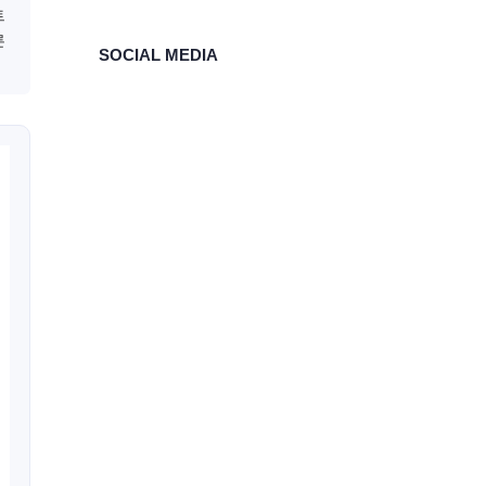
트
른
SOCIAL MEDIA