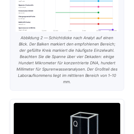
10 µM–1 mM
Pigmente / Farbstoffe
0,1 µM–100 µM
Fermentation OD600
0,05–5,0 OD
Übergangsmetall-Farbe
0,1–100 mg/L
Erdöl (API-Farbe)
Farbskala 1–8
Spurenwasser (Cl/NO3)
10 µg/L–100 mg/L
0,1 mm
0,5 mm
1 mm
5 mm
10 mm
50–100 mm
Abbildung 2 — Schichtdicke nach Analyt auf einen
Blick. Der Balken markiert den empfohlenen Bereich;
der gefüllte Kreis markiert die häufigste Einzelwahl.
Beachten Sie die Spanne über vier Dekaden: einige
Hundert Mikrometer für konzentrierte DNA, hundert
Millimeter für Spurenwasseranalysen. Der Großteil des
Laboraufkommens liegt im mittleren Bereich von 1–10
mm.