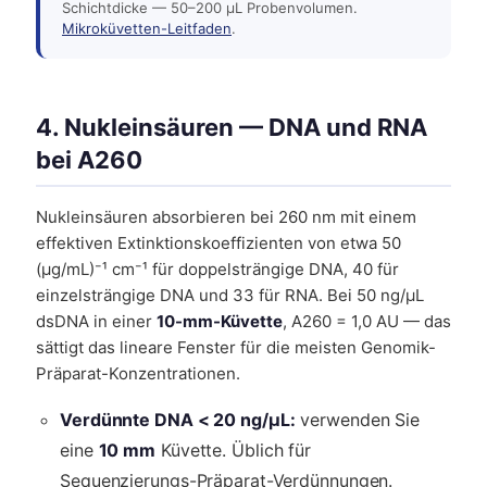
Schichtdicke — 50–200 µL Probenvolumen.
Mikroküvetten-Leitfaden
.
4. Nukleinsäuren — DNA und RNA
bei A260
Nukleinsäuren absorbieren bei 260 nm mit einem
effektiven Extinktionskoeffizienten von etwa 50
(µg/mL)⁻¹ cm⁻¹ für doppelsträngige DNA, 40 für
einzelsträngige DNA und 33 für RNA. Bei 50 ng/µL
dsDNA in einer
10-mm-Küvette
, A260 = 1,0 AU — das
sättigt das lineare Fenster für die meisten Genomik-
Präparat-Konzentrationen.
Verdünnte DNA < 20 ng/µL:
verwenden Sie
eine
10 mm
Küvette. Üblich für
Sequenzierungs-Präparat-Verdünnungen.