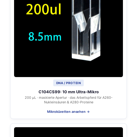
DNA / PROTEIN
C104CS99: 10 mm Ultra-Mikro
200 µL · maskierte Apertur · das Arbeitspferd für A260-
Nukleinsäuren & A280-Proteine
Mikroküvetten ansehen →