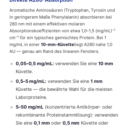
Aromatische Aminosäuren (Tryptophan, Tyrosin und
in geringerem Maße Phenylalanin) absorbieren bei
280 nm mit einem effektiven molaren
Absorptionskoeffizienten von etwa 1,0–1,5 (mg/mL)⁻¹
cm⁻¹ für ein typisches gemischtes Protein. Bei 1
mg/mL in einer
10-mm-Küvette
liegt A280 nahe 1,0
AU — genau am Rand des linearen Fensters.
0,05–0,5 mg/mL:
verwenden Sie eine
10 mm
Küvette.
0,5–5 mg/mL:
verwenden Sie eine
1 mm
Küvette — die bewährte Wahl für die meisten
Laborproteine.
5–50 mg/mL
(konzentrierte Antikörper- oder
rekombinante Proteinstammlösung): verwenden
Sie eine
0,1 mm
oder
0,5 mm
Küvette oder