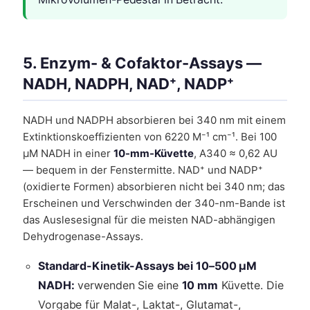
5. Enzym- & Cofaktor-Assays —
NADH, NADPH, NAD⁺, NADP⁺
NADH und NADPH absorbieren bei 340 nm mit einem
Extinktionskoeffizienten von 6220 M⁻¹ cm⁻¹. Bei 100
µM NADH in einer
10-mm-Küvette
, A340 ≈ 0,62 AU
— bequem in der Fenstermitte. NAD⁺ und NADP⁺
(oxidierte Formen) absorbieren nicht bei 340 nm; das
Erscheinen und Verschwinden der 340-nm-Bande ist
das Auslesesignal für die meisten NAD-abhängigen
Dehydrogenase-Assays.
Standard-Kinetik-Assays bei 10–500 µM
NADH:
verwenden Sie eine
10 mm
Küvette. Die
Vorgabe für Malat-, Laktat-, Glutamat-,