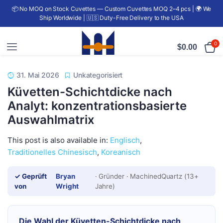
📦 No MOQ on Stock Cuvettes — Custom Cuvettes MOQ 2–4 pcs | 🌍 We
Ship Worldwide | 🇺🇸 Duty-Free Delivery to the USA
0
$
0.00
31. Mai 2026
Unkategorisiert
Küvetten-Schichtdicke nach
Analyt: konzentrationsbasierte
Auswahlmatrix
This post is also available in:
Englisch
Traditionelles Chinesisch
Koreanisch
✓ Geprüft
Bryan
· Gründer · MachinedQuartz (13+
von
Wright
Jahre)
Die Wahl der Küvetten-Schichtdicke nach