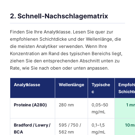
2. Schnell-Nachschlagematrix
Finden Sie Ihre Analytklasse. Lesen Sie quer zur
empfohlenen Schichtdicke und der Wellenlänge, die
die meisten Analytiker verwenden. Wenn Ihre
Konzentration am Rand des typischen Bereichs liegt,
ziehen Sie den entsprechenden Abschnitt unten zu
Rate, wie Sie nach oben oder unten anpassen.
Analytklasse
Wellenlänge
Typische
Empfoh
c
Schicht
Proteine (A280)
280 nm
0,05–50
1 m
mg/mL
Bradford / Lowry /
595 / 750 /
0,1–1,5
10 
BCA
562 nm
mg/mL