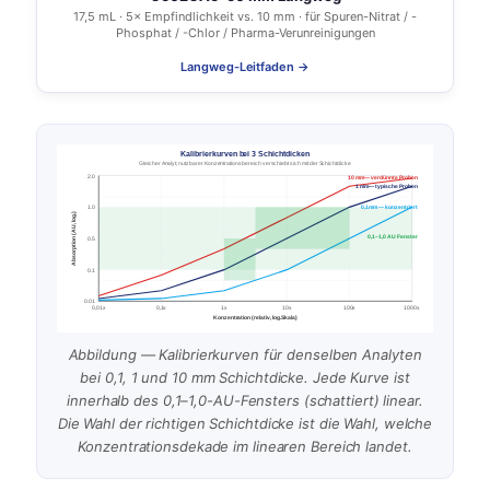
17,5 mL · 5× Empfindlichkeit vs. 10 mm · für Spuren-Nitrat / -
Phosphat / -Chlor / Pharma-Verunreinigungen
Langweg-Leitfaden →
Kalibrierkurven bei 3 Schichtdicken
Gleicher Analyt; nutzbarer Konzentrationsbereich verschiebt sich mit der Schichtdicke
2.0
10 mm — verdünnte Proben
1 mm — typische Proben
0,1 mm — konzentriert
1.0
Absorption (AU, log.)
0,1–1,0 AU Fenster
0.5
0.1
0.01
0,01x
0,1x
1x
10x
100x
1000x
Konzentration (relativ, log. Skala)
Abbildung — Kalibrierkurven für denselben Analyten
bei 0,1, 1 und 10 mm Schichtdicke. Jede Kurve ist
innerhalb des 0,1–1,0-AU-Fensters (schattiert) linear.
Die Wahl der richtigen Schichtdicke ist die Wahl, welche
Konzentrationsdekade im linearen Bereich landet.