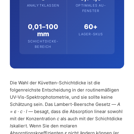
ANALYTKLASSEN
OPTIMALES AU-
FENSTER
0,01–100
60+
mm
LAGER-SKUS
SCHICHTDICKE-
BEREICH
Die Wahl der Küvetten-Schichtdicke ist die
folgenreichste Entscheidung in der routinemäßigen
UV-Vis-Spektrophotometrie, und sie sollte keine
Schätzung sein. Das Lambert-Beersche Gesetz —
A
= ε · c · l
— besagt, dass die Absorption linear sowohl
mit der Konzentration
c
als auch mit der Schichtdicke
l
skaliert. Wenn Sie den molaren
Absorptionskoeffizienten
ε
nicht ändern können (er