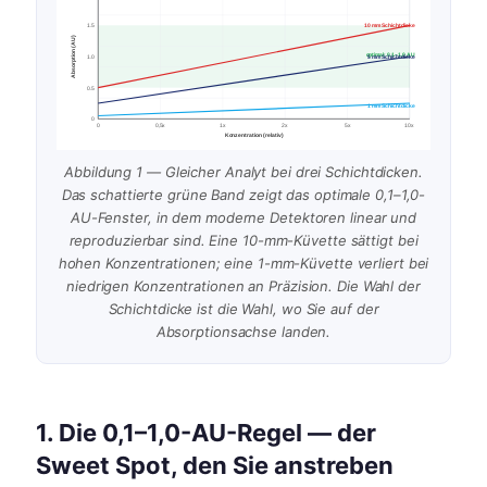
10 mm Schichtdicke
1.5
Absorption (AU)
optimal: 0,1–1,0 AU
5 mm Schichtdicke
1.0
0.5
1 mm Schichtdicke
0
0
0,5x
1x
2x
5x
10x
Konzentration (relativ)
Abbildung 1 — Gleicher Analyt bei drei Schichtdicken.
Das schattierte grüne Band zeigt das optimale 0,1–1,0-
AU-Fenster, in dem moderne Detektoren linear und
reproduzierbar sind. Eine 10-mm-Küvette sättigt bei
hohen Konzentrationen; eine 1-mm-Küvette verliert bei
niedrigen Konzentrationen an Präzision. Die Wahl der
Schichtdicke ist die Wahl, wo Sie auf der
Absorptionsachse landen.
1. Die 0,1–1,0-AU-Regel — der
Sweet Spot, den Sie anstreben