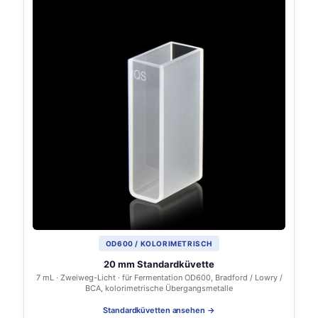
OD600 / KOLORIMETRISCH
20 mm Standardküvette
7 mL · Zweiweg-Licht · für Fermentation OD600, Bradford / Lowry /
BCA, kolorimetrische Übergangsmetalle
Standardküvetten ansehen →