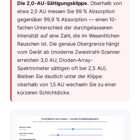
Die 2,0-AU-Sättigungsklippe.
Oberhalb von
etwa 2,0 AU messen Sie 99 % Absorption
gegenüber 99,9 % Absorption — einen 10-
fachen Unterschied der durchgelassenen
Intensität auf eine Zahl, die im Wesentlichen
Rauschen ist. Die genaue Obergrenze hängt
vom Gerät ab (moderne Zweistrahl-Scanner
erreichen 3,0 AU; Dioden-Array-
Spektrometer sättigen oft bei 2,5 AU).
Bleiben Sie deutlich unter der Klippe:
oberhalb von 1,5 AU wechseln Sie zu einer
kürzeren Schichtdicke.
Schichtdicke nach Analyt — visuelle Empfehlungsmatrix
Balken zeigt den empfohlenen Bereich; Kreis zeigt die häufigste Wahl; Zahlen sind typische Konzentrationen
Proteine (A280)
0,05–50 mg/mL
DNA / RNA (A260)
10–3000 ng/µL
Enzym NADH/NADPH