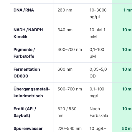
DNA / RNA
260 nm
10–3000
1 m
ng/µL
NADH / NADPH
340 nm
10 µM–1
10 
Kinetik
mM
Pigmente /
400–700 nm
0,1–100
10 
Farbstoffe
µM
Fermentation
600 nm
0,05–5,0
10 
OD600
OD
Übergangsmetall-
500–700 nm
0,1–100
10 
kolorimetrisch
mg/L
Erdöl (API /
520 / 530
Nach
10 
Saybolt)
nm
Farbskala
Spurenwasser
220–540 nm
10 µg/L–
50 