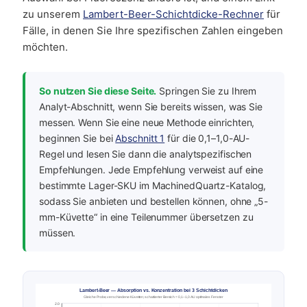
zu unserem
Lambert-Beer-Schichtdicke-Rechner
für
Fälle, in denen Sie Ihre spezifischen Zahlen eingeben
möchten.
So nutzen Sie diese Seite.
Springen Sie zu Ihrem
Analyt-Abschnitt, wenn Sie bereits wissen, was Sie
messen. Wenn Sie eine neue Methode einrichten,
beginnen Sie bei
Abschnitt 1
für die 0,1–1,0-AU-
Regel und lesen Sie dann die analytspezifischen
Empfehlungen. Jede Empfehlung verweist auf eine
bestimmte Lager-SKU im MachinedQuartz-Katalog,
sodass Sie anbieten und bestellen können, ohne „5-
mm-Küvette“ in eine Teilenummer übersetzen zu
müssen.
Lambert-Beer — Absorption vs. Konzentration bei 3 Schichtdicken
Gleiche Probe, verschiedene Küvetten; schattierter Bereich = 0,1–1,0 AU optimales Fenster
2.0