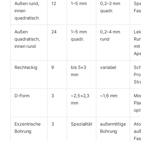
Außen rund,
12
1–5 mm
0,2–3 mm
Spe
innen
quadr.
Fas
quadratisch
Außen
24
1–5 mm
0,2–4 mm
Lei
quadratisch,
quadr.
rund
Run
innen rund
mit
Ape
Rechteckig
9
bis 5×3
variabel
Sch
mm
Pr
Str
D-Form
3
~2,5×2,3
~1,6 mm
Mon
mm
Pla
opt
Exzentrische
3
Spezialität
außermittige
Ato
Bohrung
Bohrung
auß
Fas