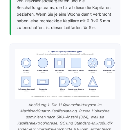
von Präzisionsdosiergeräten und die
Beschaffungsteams, die für all diese die Kapillaren
beziehen. Wenn Sie je eine Woche damit verbracht
haben, eine rechteckige Kapillare mit 0,3×0,5 mm
zu beschaffen, ist dieser Leitfaden für Sie.
11 Quarz-Kapillarquerschnittstypen
Stirnansicht; nicht maßstabsgetreu: Quarzwand hellblau dargestellt, Loch/Bohrung weiß
Rundrohr
Runder Vollstab
Vierkantrohr
Quadratischer Vollstab
Mehrloch (5)
Rund/quadr. innen
324 SKUs
81 SKUs
24 SKUs
18 SKUs
12 SKUs
12 SKUs
Außen quadr./innen rund
Rechteckig
D-Form
Exzentrische Bohrung
Dreieckig
24 SKUs
9 SKUs
3 SKUs
3 SKUs
3 SKUs
Dasselbe Quarzglas in JGS-Qualität; der Querschnitt bestimmt, für welche Anwendung die Kapillare passt
Abbildung 1: Die 11 Querschnittstypen im
MachinedQuartz-Kapillarkatalog. Runde Hohlrohre
dominieren nach SKU-Anzahl (324), weil sie
Kapillarelektrophorese, GC und Standard-Mikrofluidik
abdecken; Spezialquerschnitte (D-Form, exzentrisch,