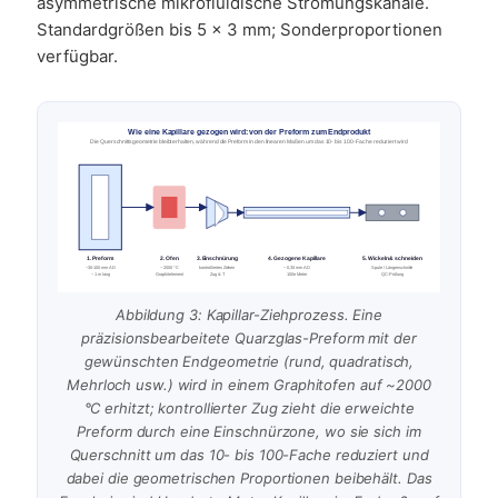
asymmetrische mikrofluidische Strömungskanäle.
Standardgrößen bis 5 × 3 mm; Sonderproportionen
verfügbar.
Wie eine Kapillare gezogen wird: von der Preform zum Endprodukt
Die Querschnittsgeometrie bleibt erhalten, während die Preform in den linearen Maßen um das 10- bis 100-Fache reduziert wird
1. Preform
2. Ofen
3. Einschnürung
4. Gezogene Kapillare
5. Wickeln & schneiden
~ 30-100 mm AD
~ 2000 °C
kontrolliertes Ziehen
~ 0,3-3 mm AD
Spule / Längenschnitte
~ 1 m lang
Graphitelement
Zug & T
100e Meter
QC-Prüfung
Abbildung 3: Kapillar-Ziehprozess. Eine
präzisionsbearbeitete Quarzglas-Preform mit der
gewünschten Endgeometrie (rund, quadratisch,
Mehrloch usw.) wird in einem Graphitofen auf ~2000
°C erhitzt; kontrollierter Zug zieht die erweichte
Preform durch eine Einschnürzone, wo sie sich im
Querschnitt um das 10- bis 100-Fache reduziert und
dabei die geometrischen Proportionen beibehält. Das