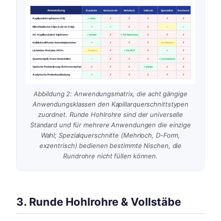
Anwendung
Rundrohr
Vierkantrohr
Mehrloch
Vollstab
Spezialität
Rechteck
Kapillarelektrophorese (CE)
✓ nativ
✗
✗
✗
✗
✗
Mikrofluidische Chips (Lab-on-Chip)
✓
✓
✗
✗
✓
✓
GC-Kapillarsäulen / -Injektoren
✓ primär
✗
✓ für Injektoren
✗
✗
✗
Halbleiterdiffusion / Ionenimplantation
✓
✗
✗
✗
~ für Masken
✗
Lichtleiter-Preforms / PCFs
~ Preform
✗
✓ für PCF
✗
✓
✗
Quantenoptik Atom- / Ionenfallen
✓
✗
✗
✗
✓ exzentrisch
✗
Optische Positionierung / Referenzmarken
✗
✗
✗
✓ primär
✗
✗
Analytische Probenhandhabung
✓
✗
✗
✗
✗
✗
Abbildung 2: Anwendungsmatrix, die acht gängige
Anwendungsklassen den Kapillarquerschnittstypen
zuordnet. Runde Hohlrohre sind der universelle
Standard und für mehrere Anwendungen die einzige
Wahl; Spezialquerschnitte (Mehrloch, D-Form,
exzentrisch) bedienen bestimmte Nischen, die
Rundrohre nicht füllen können.
3. Runde Hohlrohre & Vollstäbe