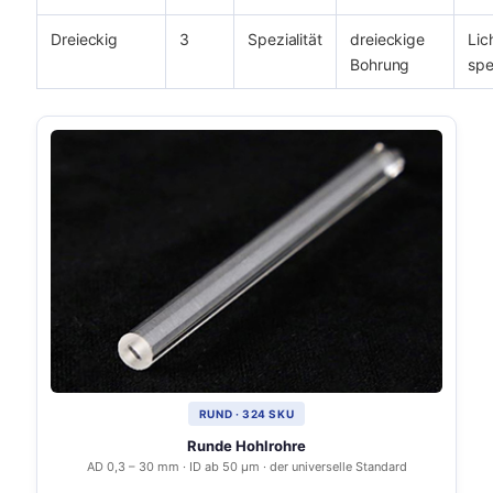
Dreieckig
3
Spezialität
dreieckige
Lic
Bohrung
spe
RUND · 324 SKU
Runde Hohlrohre
AD 0,3 – 30 mm · ID ab 50 µm · der universelle Standard