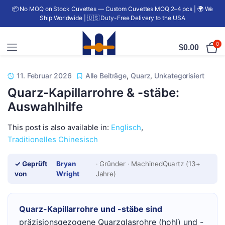
📦 No MOQ on Stock Cuvettes — Custom Cuvettes MOQ 2–4 pcs | 🌍 We
Ship Worldwide | 🇺🇸 Duty-Free Delivery to the USA
0
$
0.00
11. Februar 2026
Alle Beiträge
,
Quarz
,
Unkategorisiert
Quarz-Kapillarrohre & -stäbe:
Auswahlhilfe
This post is also available in:
Englisch
Traditionelles Chinesisch
✓ Geprüft
Bryan
· Gründer · MachinedQuartz (13+
von
Wright
Jahre)
Quarz-Kapillarrohre und -stäbe sind
präzisionsgezogene Quarzglasrohre (hohl) und -