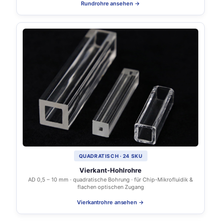
Rundrohre ansehen →
QUADRATISCH · 24 SKU
Vierkant-Hohlrohre
AD 0,5 – 10 mm · quadratische Bohrung · für Chip-Mikrofluidik &
flachen optischen Zugang
Vierkantrohre ansehen →