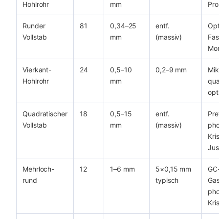
Hohlrohr
mm
Pr
Runder
81
0,34–25
entf.
Opt
Vollstab
mm
(massiv)
Fas
Mon
Vierkant-
24
0,5–10
0,2–9 mm
Mik
Hohlrohr
mm
qua
opt
Quadratischer
18
0,5–15
entf.
Pre
Vollstab
mm
(massiv)
pho
Kri
Jus
Mehrloch-
12
1–6 mm
5×0,15 mm
GC-
rund
typisch
Gas
pho
Kri